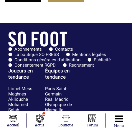
Abonnements
Contacts
La boutique SO PRESS
Mentions légales
Conditions générales d'utilisation
Publicité
Consentement RGPD
Recrutement
Joueurs en
Équipes en
tendance
tendance
Lionel Messi
Paris Saint-
Maghnes
Germain
Akliouche
Real Madrid
Mohamed
Olympique de
Salah
Marseille
10
Neymar
FIFA
Julián Álvarez
FC Barcelone
Ferrán Torres
Argentine
Accueil
Actus
Boutique
Forum
Menu
Kilian Corredor
Olympique