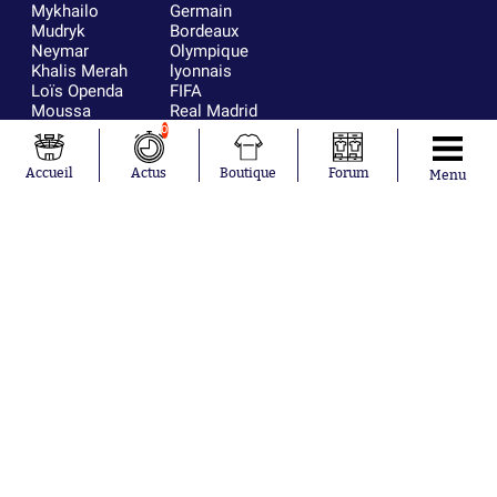
Mykhailo
Germain
Mudryk
Bordeaux
Neymar
Olympique
Khalis Merah
lyonnais
Loïs Openda
FIFA
Moussa
Real Madrid
Niakhaté
RC Strasbourg
0
Nicolás
AC Milan
Tagliafico
France
Accueil
Actus
Boutique
Forum
Menu
Pavel Šulc
RC Lens
Josh Maja
Gauthier Hein