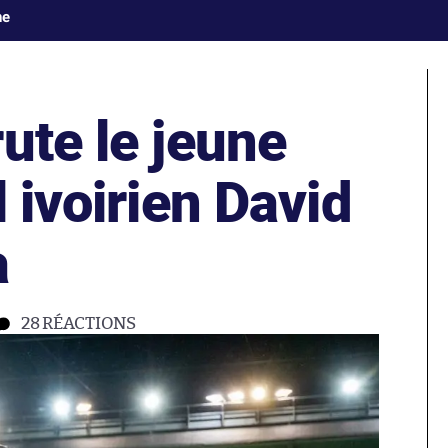
ne
ute le jeune
l ivoirien David
a
28
RÉACTIONS