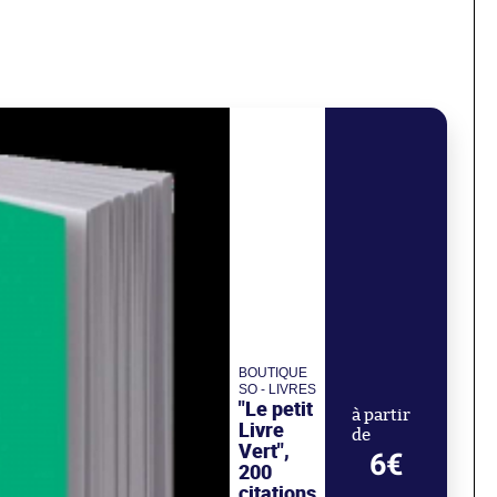
BOUTIQUE
SO - LIVRES
"Le petit
à partir
Livre
de
Vert",
6€
200
citations