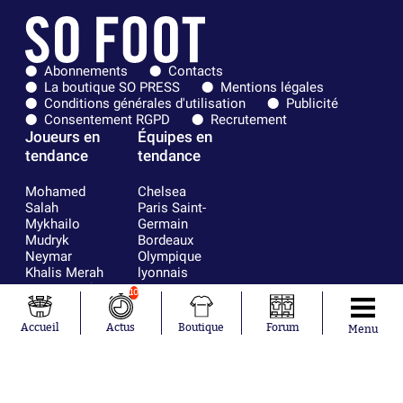
Abonnements
Contacts
La boutique SO PRESS
Mentions légales
Conditions générales d'utilisation
Publicité
Consentement RGPD
Recrutement
Joueurs en
Équipes en
tendance
tendance
Mohamed
Chelsea
Salah
Paris Saint-
Mykhailo
Germain
Mudryk
Bordeaux
Neymar
Olympique
Khalis Merah
lyonnais
Loïs Openda
FIFA
10
Moussa
Real Madrid
Niakhaté
RC Strasbourg
Accueil
Actus
Boutique
Forum
Menu
Nicolás
AC Milan
Tagliafico
France
Pavel Šulc
RC Lens
Josh Maja
Gauthier Hein