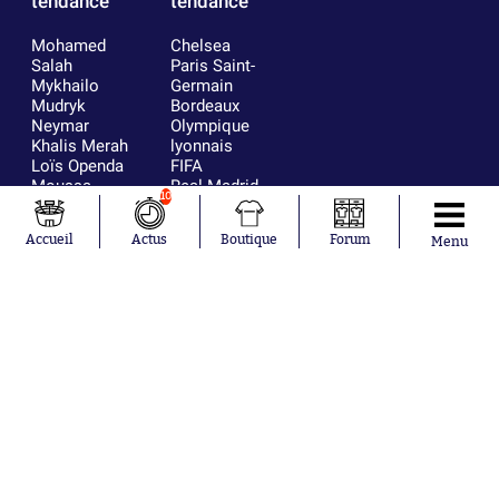
tendance
tendance
Mohamed
Chelsea
Salah
Paris Saint-
Mykhailo
Germain
Mudryk
Bordeaux
Neymar
Olympique
Khalis Merah
lyonnais
Loïs Openda
FIFA
Moussa
Real Madrid
10
Niakhaté
RC Strasbourg
Nicolás
AC Milan
Accueil
Actus
Boutique
Forum
Menu
Tagliafico
France
Pavel Šulc
RC Lens
Josh Maja
Gauthier Hein