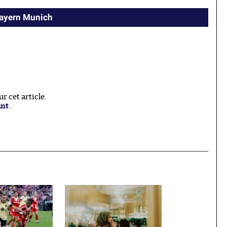
Bayern Munich
 cet article.
ant
.