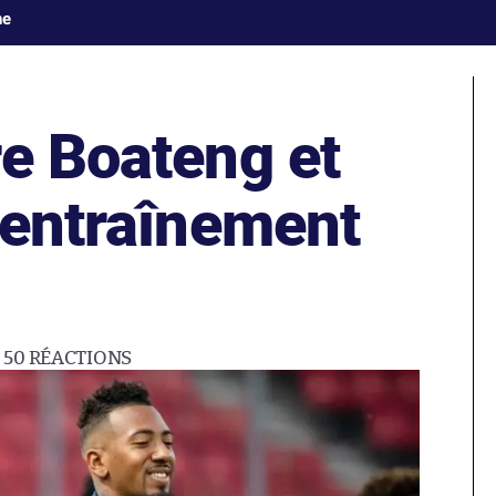
ne
re Boateng et
’entraînement
50
RÉACTIONS