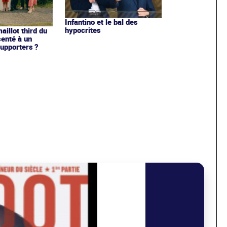
Infantino et le bal des
hypocrites
illot third du
enté à un
upporters ?