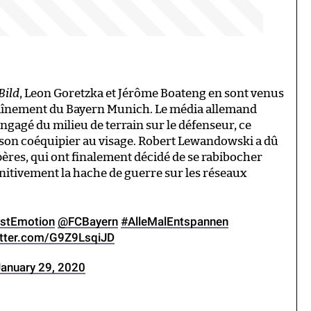
Bild
, Leon Goretzka et Jérôme Boateng en sont venus
raînement du Bayern Munich. Le média allemand
ngagé du milieu de terrain sur le défenseur, ce
r son coéquipier au visage. Robert Lewandowski a dû
ères, qui ont finalement décidé de se rabibocher
initivement la hache de guerre sur les réseaux
istEmotion
@FCBayern
#AlleMalEntspannen
itter.com/G9Z9LsqiJD
January 29, 2020