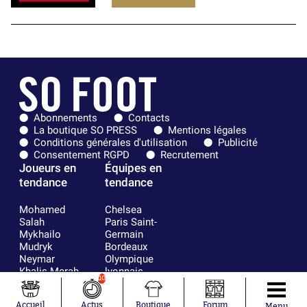
Abonnements
Contacts
La boutique SO PRESS
Mentions légales
Conditions générales d'utilisation
Publicité
Consentement RGPD
Recrutement
Joueurs en
Équipes en
tendance
tendance
Mohamed
Chelsea
Salah
Paris Saint-
Mykhailo
Germain
Mudryk
Bordeaux
Neymar
Olympique
Khalis Merah
lyonnais
10
Loïs Openda
FIFA
Moussa
Real Madrid
Accueil
Actus
Boutique
Forum
Menu