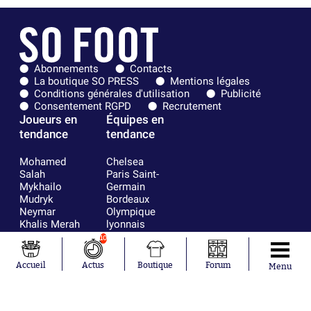
Abonnements
Contacts
La boutique SO PRESS
Mentions légales
Conditions générales d'utilisation
Publicité
Consentement RGPD
Recrutement
Joueurs en
Équipes en
tendance
tendance
Mohamed
Chelsea
Salah
Paris Saint-
Mykhailo
Germain
Mudryk
Bordeaux
Neymar
Olympique
Khalis Merah
lyonnais
Loïs Openda
FIFA
10
Moussa
Real Madrid
Niakhaté
RC Strasbourg
Accueil
Actus
Boutique
Forum
Menu
Nicolás
AC Milan
Tagliafico
France
Pavel Šulc
RC Lens