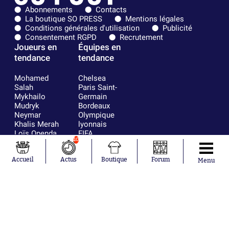
Abonnements
Contacts
La boutique SO PRESS
Mentions légales
Conditions générales d'utilisation
Publicité
Consentement RGPD
Recrutement
Joueurs en
Équipes en
tendance
tendance
Mohamed
Chelsea
Salah
Paris Saint-
Mykhailo
Germain
Mudryk
Bordeaux
Neymar
Olympique
Khalis Merah
lyonnais
Loïs Openda
FIFA
10
Moussa
Real Madrid
Niakhaté
RC Strasbourg
Nicolás
AC Milan
Accueil
Actus
Boutique
Forum
Menu
Tagliafico
France
Pavel Šulc
RC Lens
Josh Maja
Gauthier Hein