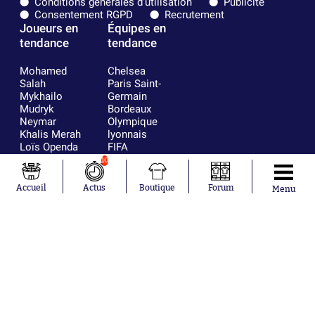
Conditions générales d'utilisation
Publicité
Consentement RGPD
Recrutement
Joueurs en
Équipes en
tendance
tendance
Mohamed
Chelsea
Salah
Paris Saint-
Mykhailo
Germain
Mudryk
Bordeaux
Neymar
Olympique
Khalis Merah
lyonnais
Loïs Openda
FIFA
Moussa
Real Madrid
10
Niakhaté
RC Strasbourg
Nicolás
AC Milan
Accueil
Actus
Boutique
Forum
Menu
Tagliafico
France
Pavel Šulc
RC Lens
Josh Maja
Gauthier Hein