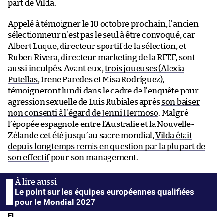
part de Vilda.
Appelé à témoigner le 10 octobre prochain, l’ancien
sélectionneur n’est pas le seul à être convoqué, car
Albert Luque, directeur sportif de la sélection, et
Ruben Rivera, directeur marketing de la RFEF, sont
aussi inculpés. Avant eux,
trois joueuses (Alexia
Putellas
, Irene Paredes et Misa Rodríguez),
témoigneront lundi dans le cadre de l’enquête pour
agression sexuelle de Luis Rubiales après
son baiser
non consenti à l’égard de Jenni Hermoso
. Malgré
l’épopée espagnole entre l’Australie et la Nouvelle-
Zélande cet été jusqu’au sacre mondial,
Vilda était
depuis longtemps remis en question par la plupart de
son effectif
pour son management.
Le point sur les équipes européennes qualifiées
pour le Mondial 2027
EL