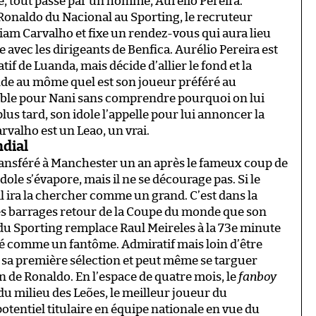
 tout passe par un homme, Aurélio Pereira.
Ronaldo du Nacional au Sporting, le recruteur
liam Carvalho et fixe un rendez-vous qui aura lieu
 avec les dirigeants de Benfica. Aurélio Pereira est
atif de Luanda, mais décide d’allier le fond et la
e au môme quel est son joueur préféré au
aible pour Nani sans comprendre pourquoi on lui
us tard, son idole l’appelle pour lui annoncer la
valho est un Leao, un vrai.
ndial
ansféré à Manchester un an après le fameux coup de
ole s’évapore, mais il ne se décourage pas. Si le
 il ira la chercher comme un grand. C’est dans la
des barrages retour de la Coupe du monde que son
n du Sporting remplace Raul Meireles à la 73e minute
é comme un fantôme. Admiratif mais loin d’être
r sa première sélection et peut même se targuer
on de Ronaldo. En l’espace de quatre mois, le
fanboy
du milieu des Leões, le meilleur joueur du
tentiel titulaire en équipe nationale en vue du