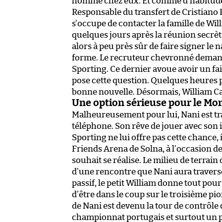
homme chez eux. Et comme d’habitude,
Responsable du transfert de Cristiano 
s’occupe de contacter la famille de Wil
quelques jours après la réunion secrète
alors à peu près sûr de faire signer le n
forme. Le recruteur chevronné demand
Sporting. Ce dernier avoue avoir un f
pose cette question. Quelques heures pl
bonne nouvelle. Désormais, William Car
Une option sérieuse pour le Mo
Malheureusement pour lui, Nani est tr
téléphone. Son rêve de jouer avec son id
Sporting ne lui offre pas cette chance,
Friends Arena de Solna, à l’occasion 
souhait se réalise. Le milieu de terrai
d’une rencontre que Nani aura travers
passif, le petit William donne tout pou
d’être dans le coup sur le troisième pi
de Nani est devenu la tour de contrôle 
championnat portugais et surtout un po