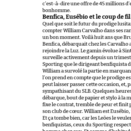
c’est-à-dire une offre de 45 millions d
bonhomme.
Benfica, Eusébio et le coup de fi
Quel que soit le futur du prodige lusit
compter William Carvalho dans ses rangs. 
un bon moment. Voilà huit ans que Br
Benfica, débarquait chez les Carvalho a
rejoindre la Luz. Le gamin évolue à Sin
surveille activement depuis un trimest
Sporting que le dirigeant benfiquista dé
William a survolé la partie en marquan
l’on prend en compte que le prodige es
peut laisser passer cette occasion, et,
sympathisant du SLB. Quelques heures e
débarque, bout de papier et stylo à la 
fixe le contrat, tremble de peur et finit 
son club de cœur. William est Eusébio, 
Et ça tombe bien, car les Leões le veul
benfiquistas, ceux du Sporting respecte