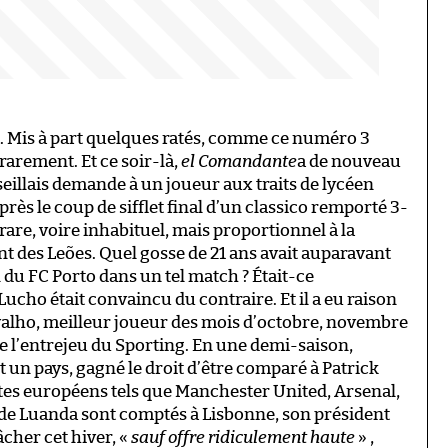
 Mis à part quelques ratés, comme ce numéro 3
rarement. Et ce soir-là,
el Comandante
a de nouveau
seillais demande à un joueur aux traits de lycéen
près le coup de sifflet final d’un classico remporté 3-
rare, voire inhabituel, mais proportionnel à la
ent des Leões. Quel gosse de 21 ans avait auparavant
 du FC Porto dans un tel match ? Était-ce
cho était convaincu du contraire. Et il a eu raison
arvalho, meilleur joueur des mois d’octobre, novembre
e l’entrejeu du Sporting. En une demi-saison,
t un pays, gagné le droit d’être comparé à Patrick
ontes européens tels que Manchester United, Arsenal,
tif de Luanda sont comptés à Lisbonne, son président
cher cet hiver, «
sauf offre ridiculement haute
» ,