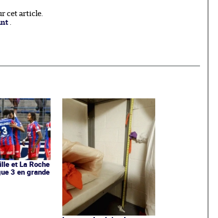
 cet article.
ant
.
ille et La Roche
igue 3 en grande