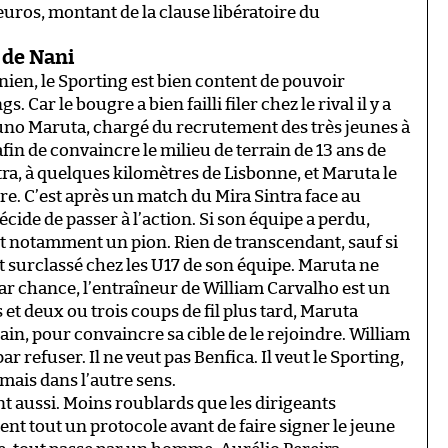
’euros, montant de la clause libératoire du
l de Nani
anien, le Sporting est bien content de pouvoir
Car le bougre a bien failli filer chez le rival il y a
uno Maruta, chargé du recrutement des très jeunes à
fin de convaincre le milieu de terrain de 13 ans de
tra, à quelques kilomètres de Lisbonne, et Maruta le
re. C’est après un match du Mira Sintra face au
cide de passer à l’action. Si son équipe a perdu,
t notamment un pion. Rien de transcendant, sauf si
t surclassé chez les U17 de son équipe. Maruta ne
 par chance, l’entraîneur de William Carvalho est un
t deux ou trois coups de fil plus tard, Maruta
main, pour convaincre sa cible de le rejoindre. William
par refuser. Il ne veut pas Benfica. Il veut le Sporting,
mais dans l’autre sens.
ent aussi. Moins roublards que les dirigeants
nt tout un protocole avant de faire signer le jeune