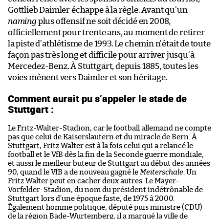
Gottlieb Daimler échappe à la règle. Avant qu’un
naming
plus offensif ne soit décidé en 2008,
officiellement pour trente ans, au moment de retirer
la piste d’athlétisme de 1993. Le chemin n’était de toute
façon pas très long et difficile pour arriver jusqu’à
Mercedez-Benz. À Stuttgart, depuis 1885, toutes les
voies mènent vers Daimler et son héritage.
Comment aurait pu s’appeler le stade de
Stuttgart :
Le Fritz-Walter-Stadion, car le football allemand ne compte
pas que celui de Kaiserslautern et du miracle de Bern. À
Stuttgart, Fritz Walter est à la fois celui qui a relancé le
football et le VfB dès la fin de la Seconde guerre mondiale,
et aussi le meilleur buteur de Stuttgart au début des années
90, quand le VfB a de nouveau gagné le
Meiterschale
. Un
Fritz Walter peut en cacher deux autres.
Le Mayer-
Vorfelder-Stadion, du nom du président indétrônable de
Stuttgart lors d’une époque faste, de 1975 à 2000.
Également homme politique, député puis ministre (CDU)
de la région Bade-Wurtemberg, il a marqué la ville de