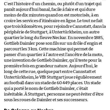
C’est l’histoire d’un chemin, ou plutôt d’un trajet qui
paraît aujourd’hui banal, facile à faire et qui dure
moins de dix minutes quand on est motorisés, à en
croire les services d’itinéraire en ligne. Le tout ne fait
que trois kilomètres, pour rejoindre Cannstatt, dans la
périphérie de Stuttgart, à Untertürkheim, un autre
quartier le long du fleuve Neckar. En novembre 1885,
Gottlieb Daimler pose son fils sur un drôle d’engin et
parcourt les 3 km. Cette machine qui permet de
passer d’un quartier à l’autre est l’ancêtre de la moto,
une invention de Gottlieb Daimler, qu’il teste pour la
première fois en grandeur nature. Aujourd’hui, le
long de cette rue, quelque part entre Cannstatt et
Untertürkheim, le VfB Stuttgart joue régulièrement
au football dans un stade de 60 449 places. Un stade
qui a porté le nom de Gottlieb Daimler, c’était
inévitable. À Stuttgart, personne ne peut éviter d’être
sous les roues de Daimler et ses successeurs.