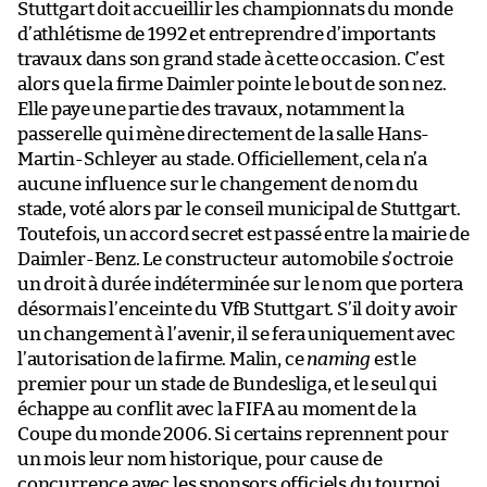
Stuttgart doit accueillir les championnats du monde
d’athlétisme de 1992 et entreprendre d’importants
travaux dans son grand stade à cette occasion. C’est
alors que la firme Daimler pointe le bout de son nez.
Elle paye une partie des travaux, notamment la
passerelle qui mène directement de la salle Hans-
Martin-Schleyer au stade. Officiellement, cela n’a
aucune influence sur le changement de nom du
stade, voté alors par le conseil municipal de Stuttgart.
Toutefois, un accord secret est passé entre la mairie de
Daimler-Benz. Le constructeur automobile s’octroie
un droit à durée indéterminée sur le nom que portera
désormais l’enceinte du VfB Stuttgart. S’il doit y avoir
un changement à l’avenir, il se fera uniquement avec
l’autorisation de la firme. Malin, ce
naming
est le
premier pour un stade de Bundesliga, et le seul qui
échappe au conflit avec la FIFA au moment de la
Coupe du monde 2006. Si certains reprennent pour
un mois leur nom historique, pour cause de
concurrence avec les sponsors officiels du tournoi,