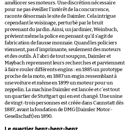
améliorer ses moteurs. Une discrétion nécessaire
pour ne pas éveiller l’intérêt de la concurrence,
raconte désormais le site de Daimler. Cela intrigue
cependant le voisinage, perturbé par le bruit
provenant du jardin. Ainsi, un jardinier, Weinbuch,
prévient même la police en pensant qu’il s’agit de
fabrication de fausse monnaie. Quand les policiers
viennent, pas d’imprimante, seulement des moteurs
et des outils. À l’abri de tout soupçon, Daimler et
Maybach reprennent leurs recherches et parviennent
à faire rouler différents engins : en 1885 un prototype
proche de la moto, en 1887 un engin ressemblant à
une voiture et même en 1899 un moteur pour un
zeppelin. La machine Daimler est lancée et c’est tout
un quartier de Stuttgart qui en est changé. Une usine
de vingt-trois personnes est créée dans Cannstatt dès
1887, avant la fondation de DMG (Daimler Motor-
Gesellschaft) en 1890.
Le quartier benz-benz-benz