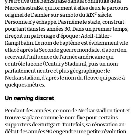
y retrouve une Benzstraße dans la continuité de la
Mercedesstraße, qui forment à elles deux le parcours
e
originel de Daimler sur sa moto du XIX
siècle.
Personne n’y échappe. Pas même le stade, construit
pourtant dans les années 30. Dans un premier temps,
il reçoit un patronage d’époque : Adolf-Hitler-
Kampfbahn. Le nom de baptême est évidemment vite
effacé après la Seconde guerre mondiale, d’abord en
recevant l’influence de l’armée américaine qui
contrôle la zone (Century Stadium), puis un nom
parfaitement neutre et plus géographique : le
Neckarstadion, d’après le nom du fleuve qui passe à
quelques mètres.
Un
naming
discret
Pendant des années, ce nom de Neckarstadion tient et
trouve sa place comme le nom fixe pour certains
supporters de Stuttgart. Toutefois, sa rénovation au
début des années 90 engendre une petite révolution.