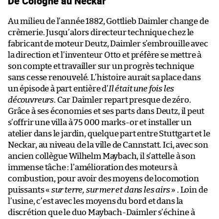
De Cologne au Neckar
Au milieu de l’année 1882, Gottlieb Daimler change de
crèmerie. Jusqu’alors directeur technique chez le
fabricant de moteur Deutz, Daimler s’embrouille avec
la direction et l’inventeur Otto et préfère se mettre à
son compte et travailler sur un progrès technique
sans cesse renouvelé. L’histoire aurait sa place dans
un épisode à part entière d’
Il était une fois les
découvreurs
. Car Daimler repart presque de zéro.
Grâce à ses économies et ses parts dans Deutz, il peut
s’offrir une villa à 75 000 marks-or et installer un
atelier dans le jardin, quelque part entre Stuttgart et le
Neckar, au niveau de la ville de Cannstatt. Ici, avec son
ancien collègue Wilhelm Maybach, il s’attelle à son
immense tâche : l’amélioration des moteurs à
combustion, pour avoir des moyens de locomotion
puissants «
sur terre, sur mer et dans les airs
» . Loin de
l’usine, c’est avec les moyens du bord et dans la
discrétion que le duo Maybach-Daimler s’échine à