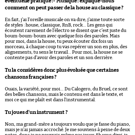
éventuelle pratique :- Musique : explique-nous
comment on peut passer de la house au classique ?
En fait, j’ai l’oreille musicale on va dire, j’aime toute sorte
de styles : house, classique, RnB, rock… Les gens qui
écoutent rarement de l’électro se disent que c’est juste du
boum-boum-boum avec quelque fois des paroles. Mais
pour moi, dans la house, tu peux écouter dix fois un
morceau, à chaque coup tu vas repérer un son en plus, des
alignements, tu sens le travail… Pour moi, la house ne se
contente pas d’avoir des paroles et un son derrière.
Tu la considères donc plus évoluée que certaines
chansons françaises ?
Ouais, la variété, pour moi… Du Calogero, du Bruel, ce sont
des belles chansons, mais le contenu est dans le texte, et
moi ce qui me plaît est dans l’instrumental.
Tu joues d’un instrument ?
Non, ma grand-mère a toujours voulu que je fasse du piano,
mais je n’ai jamais accroché. Je me souviens à peine de deux