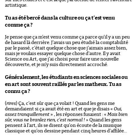
artistique.
Tu as été bercé dans la culture ou ça t’est venu
comme ça ?
Je pense que ça m’est venu comme ça parce qu’il y a un peu
de hasard là derrière. J’avais un peu étudié la comptabilité
par le passé, c’était quelque chose que j’aimais assez bien,
mais je voulais essayer quelque chose d’autre. Il y avait
Science ou Art, que j’ai choisi pour faire une nouvelle
découverte, et je m’y suis directement accroché.
Généralement, les étudiants en sciences sociales ou
en art sont souvent raillés par les matheux. Tu as
connu ça ?
(
rires
) Ça, c’est sûr que ça volait ! Quand les gens me
demandaient si ça avait été en art et que je disais «
Oui,
assez tranquillement
» , les réponses fusaient : «
Mais bien
sûr, vous ne branlez rien, c’est normal !
» Quand les gens
pensent à l’art, ils se disent qu’on écoute de la musique
classique et qu’on dessine pendant cinq heures d’affilée…