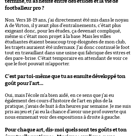
terminé, tu as hésité entre des études et la vie de
footballeur pro ?
Non. Vers 18-19 ans, j’ai directement été mis dans le noyau
A de Virton, il y avait plus d’entraînements, c’était plus
exigeant donc, pour les études, ça devenait compliqué,
même si c’était mon projet à la base. Mais les villes
étudiantes étaient beaucoup trop éloignées de mon club,
les trajets auraient été infernaux. J’ai donc continué le foot
tout en travaillant dans une usine qui fabrique des vitres et
des pare-brise. C’était temporaire en attendant de voir ce
que le foot pouvait m’apporter.
C’est par toi-même que tu as ensuite développé ton
goût pour l’art…
Oui, mais l’école m’a bien aidé, en ce sens que j’ai eu
également des cours d’histoire de l’art en plus de la
pratique, j’avais de huit à dix heures par semaine. Je me suis
pris au jeu et j’ai eu la chance d’avoir une prof ouverte qui
nous emmenait voir des expositions à droite à gauche.
Pour chaque art, dis-moi quels sont tes goûts et ton