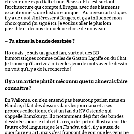
été voir une expo Dali et une Picasso. Et c’est surtout
l’architecture qui compte à Bruges, avec des bâtiments
exceptionnels, une histoire unique… Au niveau artistique,
il y a de quoi s’intéresser à Bruges, et ça a influencé mon
choix quand j’ai signé ici. Je voulais aller le plus loin
possible et découvrir quelque chose de nouveau.
– Tu aimes la bande dessinée ?
Ho ouais, je suis un grand fan, surtout des BD
humoristiques comme celles de Gaston Lagaffe ou du Chat.
Je trouve qu’il arrive à mixer les jeux de mots avec le dessin,
on voit qu’il y a de la recherche !
Il y a un artiste plutôt méconnu que tu aimerais faire
connaître ?
En Wallonie, on n’en entend pas beaucoup parler, mais en
Flandre, il fait des dessins dans les journaux et a ses
propres collections, c’est un fan du KV Ostende qui
s’appelle Kamakurga. Il a notamment déjà fait des bandes
dessinées pour le club et il a reçu des prix d’illustrateur. De
l’autre côté linguistique (
en Flandre, ndlr
), il y a aussi de
quoi faire en art, mais c’est frappant de voir que les gens ne