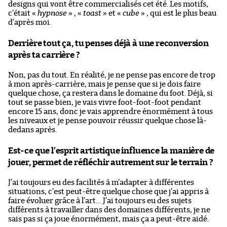
designs qui vont être commercialisés cet été. Les motifs,
c’était «
hypnose
» , «
toast
» et «
cube
» , qui est le plus beau
d’après moi.
Derrière tout ça, tu penses déjà à une reconversion
après ta carrière ?
Non, pas du tout. En réalité, je ne pense pas encore de trop
à mon après-carrière, mais je pense que si je dois faire
quelque chose, ça restera dans le domaine du foot. Déjà, si
tout se passe bien, je vais vivre foot-foot-foot pendant
encore 15 ans, donc je vais apprendre énormément à tous
les niveaux et je pense pouvoir réussir quelque chose là-
dedans après.
Est-ce que l’esprit artistique influence la manière de
jouer, permet de réfléchir autrement sur le terrain ?
J’ai toujours eu des facilités à m’adapter à différentes
situations, c’est peut-être quelque chose que j’ai appris à
faire évoluer grâce à l’art… J’ai toujours eu des sujets
différents à travailler dans des domaines différents, je ne
sais pas si ça joue énormément, mais ça a peut-être aidé.