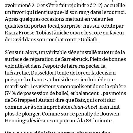
avoir mené 2-0 et s’être fait rejoindre à 2-2), accueille
un favori qui tient jusque-là son rang dans le tournoi.
Après quelques occasions mettant en valeur les
qualités du portier local, surprise : mis sur orbite par
Kianz Froese, Tobias Jänicke ouvre le score en faveur
de David dans son combat contre Goliath.
S’ensuit, alors, un véritable siège installé autour de la
surface de réparation de Sarrebruck. Plein de bonnes
volontés et dans l’espoir de faire respecter la
hiérarchie, Düsseldorf tente de forcer la décision
puisque la chance a choisi de ne rien lui céder ce
mardi soir. Les visiteurs monopolisent donc la sphère
(74% de possession de balle), et balancent… pas moins
de 36 frappes ! Autant dire que Batz, qui croit dur
comme fer à son improbable
clean-sheet
, n’en finit
plus de plonger. Comme sur ce penalty de Rouwen
e
Hennings dévié sur son poteau, à la 83
minute.