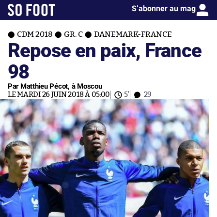
S’abonner au mag
CDM 2018
GR. C
DANEMARK-FRANCE
Repose en paix, France
98
Par Matthieu Pécot, à Moscou
LE MARDI 26 JUIN 2018 À 05:00
5'
29