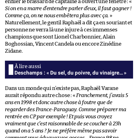
enfiler le brassard de capitaine a ouvert une fenêtre : «
Si on en a marre d’entendre parler d’eux, il faut gagner !
Comme ça, on ne nous embêtera plus avec ça.
»
Naturellement, le gentil Raphaël a dit ça en souriant et
personne ne verra là une injure à ces immenses
champions que sont Lionel Charbonnier, Alain
Boghossian, Vincent Candela ou encore Zinédine
Zidane.
Deschamps : « Du sel, du poivre, du vinaigre… »
Dans un monde qui n’existe pas, Raphaël Varane
aurait répondu autre chose : «
Franchement, j’avais 5
ans en 1998 et donc autre chose à foutre que de
regarder des France-Paraguay. Comme préparer ma
rentrée en CP par exemple ! Et puis vous croyez
vraiment que c’est raisonnable de se coucher à 23h
quand on a 5 ans ? Je ne préfère même pas savoir
comment vous éduquez vos gosses… France 98 ne