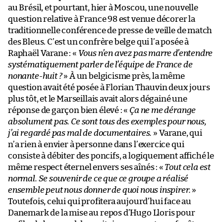
au Brésil, et pourtant, hier à Moscou, une nouvelle
question relative à France 98 est venue décorer la
traditionnelle conférence de presse de veille de match
des Bleus. C’est un confrère belge qui l’a posée à
Raphaël Varane : «
Vous n’en avez pas marre d’entendre
systématiquement parler de l’équipe de France de
nonante-huit ?
» À un belgicisme près, la même
question avait été posée à Florian Thauvin deux jours
plus tôt, et le Marseillais avait alors dégainé une
réponse de garçon bien élevé : «
Ça ne me dérange
absolument pas. Ce sont tous des exemples pour nous,
j’ai regardé pas mal de documentaires.
» Varane, qui
n’a rien à envier à personne dans l’exercice qui
consiste à débiter des poncifs, a logiquement affiché le
même respect éternel envers ses aînés : «
Tout cela est
normal. Se souvenir de ce que ce groupe a réalisé
ensemble peut nous donner de quoi nous inspirer.
»
Toutefois, celui qui profitera aujourd’hui face au
Danemark de la mise au repos d’Hugo Lloris pour