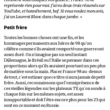
représente rien pour moi. J’ai vu deux-trois résumés sur
YouTube, et honnêtement, bof. Si vous voulez mon avis,
j’ai un Laurent Blanc dans chaque jambe.
»
Petit frère
Toutes les bonnes choses ont une fin, et les
hommages permanents aux héros de 98 qu’on
célèbre comme s’ils avaient remporté une guerre ont
assez duré. On n’imagine pas un seul instant
l’Allemagne, le Brésil ou l’Italie se pavaner dans ces
proportions alors qu’ils auraient pourtant un peu plus
de matière sous la main. Placer France 98 au-dessus
de tout, c’est estimer que ce titre n’aura jamais de petit
frère. Aussi, reconnaissons que l’omniprésence de
ces vieilles légendes sur les plateaux TV, qu’on sonde à
chaque fois sur les mêmes sujets, est assez
insupportable et doit l’être encore plus pour les 23 qui
sont en ce moment en Russie.