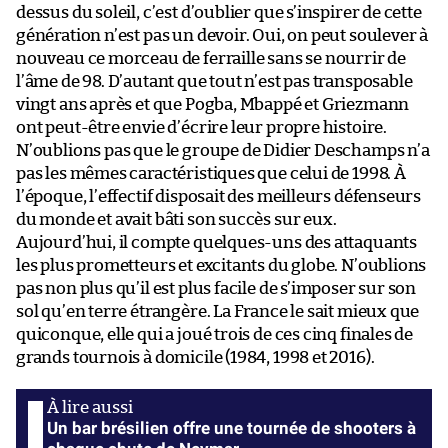
dessus du soleil, c’est d’oublier que s’inspirer de cette
génération n’est pas un devoir. Oui, on peut soulever à
nouveau ce morceau de ferraille sans se nourrir de
l’âme de 98. D’autant que tout n’est pas transposable
vingt ans après et que Pogba, Mbappé et Griezmann
ont peut-être envie d’écrire leur propre histoire.
N’oublions pas que le groupe de Didier Deschamps n’a
pas les mêmes caractéristiques que celui de 1998. À
l’époque, l’effectif disposait des meilleurs défenseurs
du monde et avait bâti son succès sur eux.
Aujourd’hui, il compte quelques-uns des attaquants
les plus prometteurs et excitants du globe. N’oublions
pas non plus qu’il est plus facile de s’imposer sur son
sol qu’en terre étrangère. La France le sait mieux que
quiconque, elle qui a joué trois de ces cinq finales de
grands tournois à domicile (1984, 1998 et 2016).
Un bar brésilien offre une tournée de shooters à