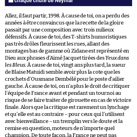
chaque chute de Neymar
Allez, il faut partir, 1998. À cause de toi, on a perdu des
années à être convaincus que la recette de la gloire
passait par une composition avec trois milieux
défensifs. À cause de toi, des T-shirts humoristiques
pas très drôles fleurissent les rues, allant des
montages bas de gamme où Zidane est représenté en
Dieu aux phrases d’Aimé Jacquet tirées des
Yeux dans
les Bleus
. À cause de toi, vingt ans plus tard, la sueur
de Blaise Matuidi semble avoir plus la cote que les
crochets d’Ousmane Dembélé pour le poste d’ailier
gauche. À cause de toi, on n’a plus le droit de critiquer
l’équipe de France avant et pendant un tournoi au
risque de se faire traiter de girouette en cas de victoire
finale. Alors que la critique est rarement un lynchage
et qu’elle est au contraire – pour ceux qui l’utilisent
avec bienveillance – un tremplin vers le doute et la
remise en question, moteurs de n’importe quel
champion. De toute façon, la France ne peut pas