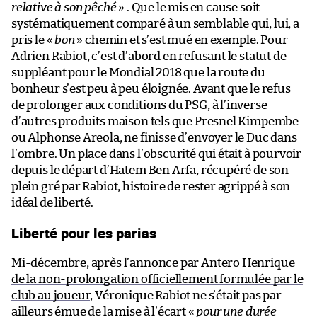
relative à son pêché
» . Que le mis en cause soit
systématiquement comparé à un semblable qui, lui, a
pris le «
bon
» chemin et s’est mué en exemple. Pour
Adrien Rabiot, c’est d’abord en refusant le statut de
suppléant pour le Mondial 2018 que la route du
bonheur s’est peu à peu éloignée. Avant que le refus
de prolonger aux conditions du PSG, à l’inverse
d’autres produits maison tels que Presnel Kimpembe
ou Alphonse Areola, ne finisse d’envoyer le Duc dans
l’ombre. Un place dans l’obscurité qui était à pourvoir
depuis le départ d’Hatem Ben Arfa, récupéré de son
plein gré par Rabiot, histoire de rester agrippé à son
idéal de liberté.
Liberté pour les parias
Mi-décembre, après l’annonce par Antero Henrique
de la non-prolongation officiellement formulée par le
club au joueur
, Véronique Rabiot ne s’était pas par
ailleurs émue de la mise à l’écart «
pour une durée