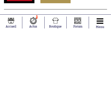
8
Accueil
Actus
Boutique
Forum
Menu
Abonnements
Contacts
La boutique SO PRESS
Mentions légales
Conditions générales d'utilisation
Publicité
Consentement RGPD
Recrutement
Joueurs en
Équipes en
tendance
tendance
Mohamed
Chelsea
Salah
Paris Saint-
Mykhailo
Germain
Mudryk
Bordeaux
Neymar
Olympique
Khalis Merah
lyonnais
Loïs Openda
FIFA
Moussa
Real Madrid