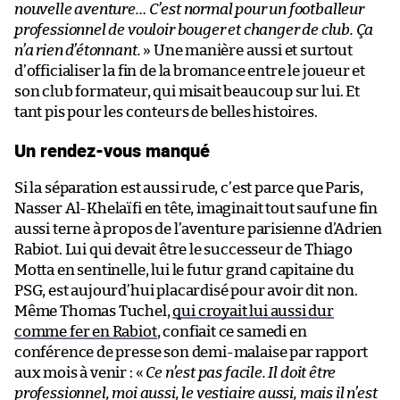
nouvelle aventure… C’est normal pour un footballeur
professionnel de vouloir bouger et changer de club. Ça
n’a rien d’étonnant.
» Une manière aussi et surtout
d’officialiser la fin de la bromance entre le joueur et
son club formateur, qui misait beaucoup sur lui. Et
tant pis pour les conteurs de belles histoires.
Un rendez-vous manqué
Si la séparation est aussi rude, c’est parce que Paris,
Nasser Al-Khelaïfi en tête, imaginait tout sauf une fin
aussi terne à propos de l’aventure parisienne d’Adrien
Rabiot. Lui qui devait être le successeur de Thiago
Motta en sentinelle, lui le futur grand capitaine du
PSG, est aujourd’hui placardisé pour avoir dit non.
Même Thomas Tuchel,
qui croyait lui aussi dur
comme fer en Rabiot
, confiait ce samedi en
conférence de presse son demi-malaise par rapport
aux mois à venir : «
Ce n’est pas facile. Il doit être
professionnel, moi aussi, le vestiaire aussi, mais il n’est