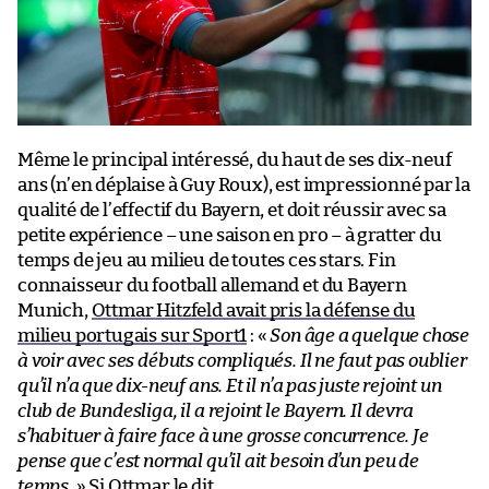
Même le principal intéressé, du haut de ses dix-neuf
ans (n’en déplaise à Guy Roux), est impressionné par la
qualité de l’effectif du Bayern, et doit réussir avec sa
petite expérience – une saison en pro – à gratter du
temps de jeu au milieu de toutes ces stars. Fin
connaisseur du football allemand et du Bayern
Munich,
Ottmar Hitzfeld avait pris la défense du
milieu portugais sur Sport1
: «
Son âge a quelque chose
à voir avec ses débuts compliqués. Il ne faut pas oublier
qu’il n’a que dix-neuf ans. Et il n’a pas juste rejoint un
club de Bundesliga, il a rejoint le Bayern. Il devra
s’habituer à faire face à une grosse concurrence. Je
pense que c’est normal qu’il ait besoin d’un peu de
temps.
» Si Ottmar le dit…