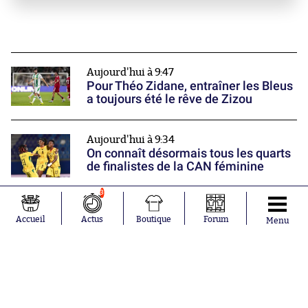
Aujourd'hui à 9:47
Pour Théo Zidane, entraîner les Bleus
a toujours été le rêve de Zizou
Aujourd'hui à 9:34
On connaît désormais tous les quarts
de finalistes de la CAN féminine
3
Aujourd'hui à 9:00
Accueil
Actus
Boutique
Forum
Menu
L’Argentine vole au secours de Gianni
Infantino
Nos partenaires