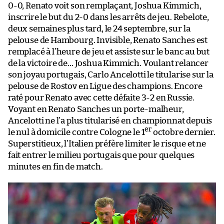
0-0, Renato voit son remplaçant, Joshua Kimmich,
inscrire le but du 2-0 dans les arrêts de jeu. Rebelote,
deux semaines plus tard, le 24 septembre, sur la
pelouse de Hambourg. Invisible, Renato Sanches est
remplacé à l’heure de jeu et assiste sur le banc au but
de la victoire de… Joshua Kimmich. Voulant relancer
son joyau portugais, Carlo Ancelotti le titularise sur la
pelouse de Rostov en Ligue des champions. Encore
raté pour Renato avec cette défaite 3-2 en Russie.
Voyant en Renato Sanches un porte-malheur,
Ancelotti ne l’a plus titularisé en championnat depuis
er
le nul à domicile contre Cologne le 1
octobre dernier.
Superstitieux, l’Italien préfère limiter le risque et ne
fait entrer le milieu portugais que pour quelques
minutes en fin de match.