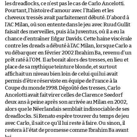
les dreadlocks, ce n’est pas le cas de Carlo Ancelotti.
Pourtant, l’histoire d’amour avec l’Italien et les
cheveux tressés avait parfaitement débuté. D’abord à
l’AC Milan, où son entente dans le jeu avec Ruud Gullit
faisait des merveilles, puis à la Juventus, où il a eu la
chance d’entraîner Edgar Davids. Cette haine viscérale
contre les dreads a débuté à l’AC Milan, lorsque Carlo a
vu débarquer en février 2002 Ibrahim Ba, revenu d’un
prêt raté à l’OM. Il arborait alors des tresses, en lieu et
place de sa mythique teinture blonde, et surtout
affichait un niveau bien loin de celui qui lui avait
permis d’être réserviste en équipe de France à la
Coupe du monde 1998. Dégoûté des tresses, Carlo
Ancelotti avait fait virer celles de Clarence Seedorf
deux ans à peine après son arrivée au Milan en 2002,
alors que le Néerlandais semblait indissociable de ses
dreadlocks. Si Renato espère trouver du temps de jeu
avec Carlo, il sait ce qu’il lui reste à faire. Ou sinon, il
restera à l’état de promesse comme Ibrahim Ba avant