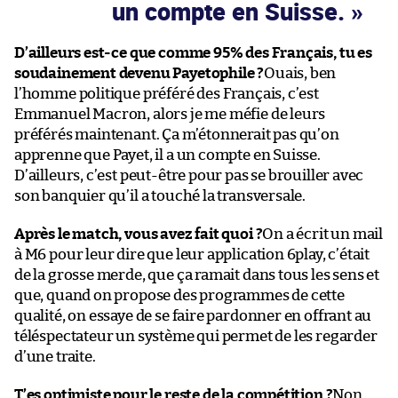
un compte en Suisse.
D’ailleurs est-ce que comme 95% des Français, tu es
soudainement devenu Payetophile ?
Ouais, ben
l’homme politique préféré des Français, c’est
Emmanuel Macron, alors je me méfie de leurs
préférés maintenant. Ça m’étonnerait pas qu’on
apprenne que Payet, il a un compte en Suisse.
D’ailleurs, c’est peut-être pour pas se brouiller avec
son banquier qu’il a touché la transversale.
Après le match, vous avez fait quoi ?
On a écrit un mail
à M6 pour leur dire que leur application 6play, c’était
de la grosse merde, que ça ramait dans tous les sens et
que, quand on propose des programmes de cette
qualité, on essaye de se faire pardonner en offrant au
téléspectateur un système qui permet de les regarder
d’une traite.
T’es optimiste pour le reste de la compétition ?
Non,