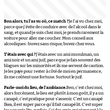
Bon alors, tu l’as vu où, ce match ?
Je l’ai vu chez moi,
parce que j’évite de conduire avec de l’alcool dans le
sang, et quand je suis chez moi, je prends rarement la
voiture pour aller me coucher. Mon conseil aux
alcooliques : buvez sans risque, buvez chez vous.
T’étais avec qui ?
J’étais avec un ami musulman, un
ami noir et un ami juif, parce que je fais souvent des
blagues sur les minorités et ils me servent de caution.
Je les paye pour rester à côté de moi en permanence,
ils me coûtent une fortune. Surtout le juif.
Parle-moi du lieu, de l’ambiance.
Ben, c’est chez moi,
alors forcément, le lieu est plutôt à mon goût, il y a un
canapé, c’est pratique pour s’asseoir. C’est un canapé
Ikea, il est super parce qu’il fait canapé lit. C’est super