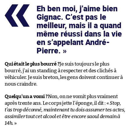
Eh ben moi, j’aime bien
Gignac. C’est pas le
meilleur, mais il a quand
même réussi dans la vie
en s’appelant André-
Pierre.
Qui était le plus bourré ?
Je suis toujours le plus
bourré, j’ai un standing à respecter et des clichés à
véhiculer. Je suis breton, les gens doivent continuer à
nous craindre.
Quelqu’un a vomi ?
Non, on ne vomit plus vraiment
après trente ans. Le corps jette l’éponge, il dit : «
Stop,
t’as trop déconné, maintenant tu dois assumer tes actes,
assimiler tout cet alcool et être encore saoul demain à
14h.
»