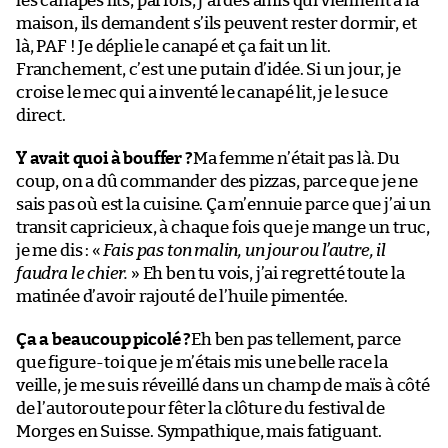
les canapés lits, parfois, j’ai des amis qui viennent à la
maison, ils demandent s’ils peuvent rester dormir, et
là, PAF ! Je déplie le canapé et ça fait un lit.
Franchement, c’est une putain d’idée. Si un jour, je
croise le mec qui a inventé le canapé lit, je le suce
direct.
Y avait quoi à bouffer ?
Ma femme n’était pas là. Du
coup, on a dû commander des pizzas, parce que je ne
sais pas où est la cuisine. Ça m’ennuie parce que j’ai un
transit capricieux, à chaque fois que je mange un truc,
je me dis : «
Fais pas ton malin, un jour ou l’autre, il
faudra le chier.
» Eh ben tu vois, j’ai regretté toute la
matinée d’avoir rajouté de l’huile pimentée.
Ça a beaucoup picolé ?
Eh ben pas tellement, parce
que figure-toi que je m’étais mis une belle race la
veille, je me suis réveillé dans un champ de maïs à côté
de l’autoroute pour fêter la clôture du festival de
Morges en Suisse. Sympathique, mais fatiguant.