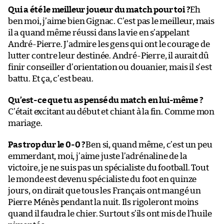
Qui a été le meilleur joueur du match pour toi ?
Eh
ben moi, j’aime bien Gignac. C’est pas le meilleur, mais
il a quand même réussi dans la vie en s’appelant
André-Pierre. J’admire les gens qui ont le courage de
lutter contre leur destinée. André-Pierre, il aurait dû
finir conseiller d’orientation ou douanier, mais il s’est
battu. Et ça, c’est beau.
Qu’est-ce que tu as pensé du match en lui-même ?
C’était excitant au début et chiant à la fin. Comme mon
mariage.
Pas trop dur le 0-0 ?
Ben si, quand même, c’est un peu
emmerdant, moi, j’aime juste l’adrénaline de la
victoire, je ne suis pas un spécialiste du football. Tout
le monde est devenu spécialiste du foot en quinze
jours, on dirait que tous les Français ont mangé un
Pierre Ménès pendant la nuit. Ils rigoleront moins
quand il faudra le chier. Surtout s’ils ont mis de l’huile