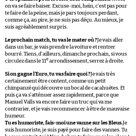
on va se faire baiser. Excuse-moi, hein, c’est pas pour
te faire de la peine, mais je pars toujours perdant,
comme ça, au pire, je ne suis pas déçu. Au mieux, je
suis agréablement surpris.
Le prochain match, tu vas le mater où ?
Je vais aller
dans un bar, je vais prendre la voiture et rentrer
bourré. Tiens, d’ailleurs, dimanche prochain, si vous
e
circulez dans le 11
arrondissement, serrez à droite.
Si on gagne l’Euro, tu vas faire quoi ?
Je vais très
certainement être content, comme un petit
chimpanzé qui découvre un bocal de cacahuètes. Et
puis ça va s’atténuer assez rapidement, parce que
Manuel Valls va encore faire un truc qui va me
contrarier, et je vais recommencer à être de mauvaise
humeur.
Tu es humoriste, fais-moi une vanne sur les Bleus.
Je
suis humoriste, je suis payé pour faire des vannes. Tu