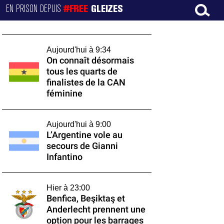
EN PRISON DEPUIS
#FREE
GLEIZES
Aujourd'hui à 9:34
On connaît désormais
tous les quarts de
finalistes de la CAN
féminine
Aujourd'hui à 9:00
L’Argentine vole au
secours de Gianni
Infantino
Hier à 23:00
Benfica, Beşiktaş et
Anderlecht prennent une
option pour les barrages