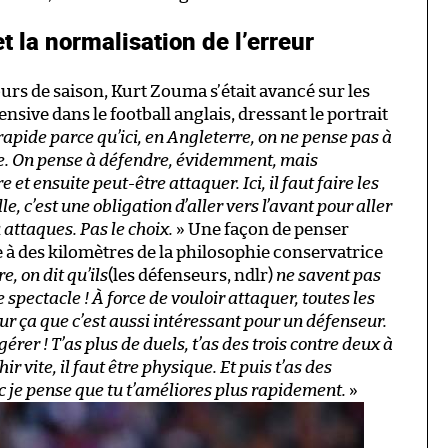
t la normalisation de l’erreur
urs de saison, Kurt Zouma s’était avancé sur les
ensive dans le football anglais, dressant le portrait
 rapide parce qu’ici, en Angleterre, on ne pense pas à
e. On pense à défendre, évidemment, mais
et ensuite peut-être attaquer. Ici, il faut faire les
, c’est une obligation d’aller vers l’avant pour aller
 attaques. Pas le choix.
» Une façon de penser
e à des kilomètres de la philosophie conservatrice
e, on dit qu’ils
(les défenseurs, ndlr)
ne savent pas
de spectacle ! À force de vouloir attaquer, toutes les
our ça que c’est aussi intéressant pour un défenseur.
érer ! T’as plus de duels, t’as des trois contre deux à
ir vite, il faut être physique. Et puis t’as des
c je pense que tu t’améliores plus rapidement.
»