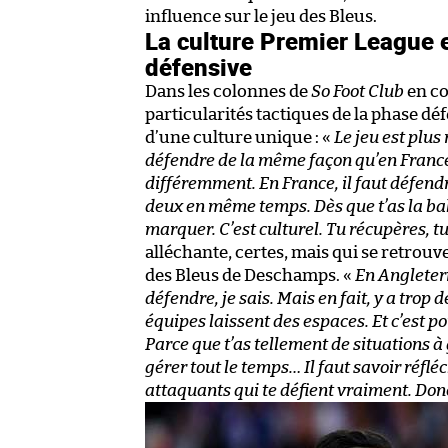
influence sur le jeu des Bleus.
La culture Premier League e
défensive
Dans les colonnes de
So Foot Club
en co
particularités tactiques de la phase déf
d’une culture unique : «
Le jeu est plus
défendre de la même façon qu’en Franc
différemment. En France, il faut défendre 
deux en même temps. Dès que t’as la balle
marquer. C’est culturel. Tu récupères, tu
alléchante, certes, mais qui se retrouv
des Bleus de Deschamps. «
En Angleterr
défendre, je sais. Mais en fait, y a trop 
équipes laissent des espaces. Et c’est p
Parce que t’as tellement de situations à g
gérer tout le temps… Il faut savoir réfléch
attaquants qui te défient vraiment. Don