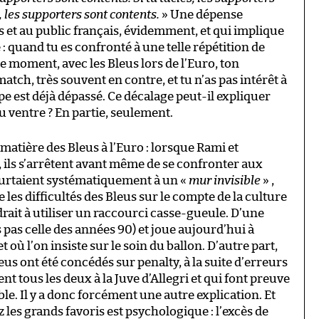
, les supporters sont contents.
» Une dépense
s et au public français, évidemment, et qui implique
 quand tu es confronté à une telle répétition de
r le moment, avec les Bleus lors de l’Euro, ton
atch, très souvent en contre, et tu n’as pas intérêt à
e est déjà dépassé. Ce décalage peut-il expliquer
u ventre ? En partie, seulement.
matière des Bleus à l’Euro : lorsque Rami et
e, ils s’arrêtent avant même de se confronter aux
eurtaient systématiquement à un «
mur invisible
» ,
e les difficultés des Bleus sur le compte de la culture
rait à utiliser un raccourci casse-gueule. D’une
s pas celle des années 90) et joue aujourd’hui à
et où l’on insiste sur le soin du ballon. D’autre part,
eus ont été concédés sur penalty, à la suite d’erreurs
t tous les deux à la Juve d’Allegri et qui font preuve
le. Il y a donc forcément une autre explication. Et
 les grands favoris est psychologique : l’excès de