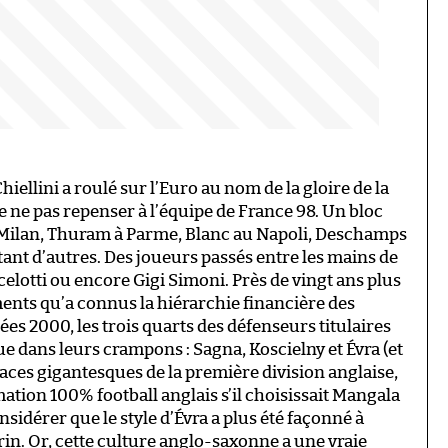
iellini a roulé sur l’Euro au nom de la gloire de la
 de ne pas repenser à l’équipe de France 98. Un bloc
u Milan, Thuram à Parme, Blanc au Napoli, Deschamps
et tant d’autres. Des joueurs passés entre les mains de
celotti ou encore Gigi Simoni. Près de vingt ans plus
nts qu’a connus la hiérarchie financière des
s 2000, les trois quarts des défenseurs titulaires
e dans leurs crampons : Sagna, Koscielny et Évra (et
paces gigantesques de la première division anglaise,
tion 100% football anglais s’il choisissait Mangala
nsidérer que le style d’Évra a plus été façonné à
in. Or, cette culture anglo-saxonne a une vraie