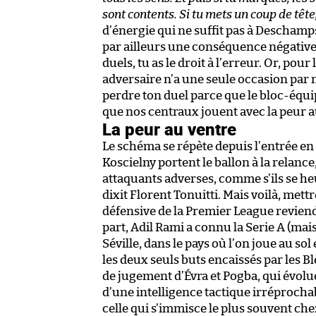
sont contents. Si tu mets un coup de tête
d’énergie qui ne suffit pas à Deschamp
par ailleurs une conséquence négative :
duels, tu as le droit à l’erreur. Or, pou
adversaire n’a une seule occasion par m
perdre ton duel parce que le bloc-équip
que nos centraux jouent avec la peur a
La peur au ventre
Le schéma se répète depuis l’entrée en 
Koscielny portent le ballon à la relanc
attaquants adverses, comme s’ils se h
dixit Florent Tonuitti. Mais voilà, mettr
défensive de la Premier League reviend
part, Adil Rami a connu la Serie A (mai
Séville, dans le pays où l’on joue au sol 
les deux seuls buts encaissés par les Bl
de jugement d’Évra et Pogba, qui évoluen
d’une intelligence tactique irréprochab
celle qui s’immisce le plus souvent chez