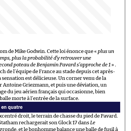
nom de Mike Godwin. Cette loi énonce que «
plus un
mps, plus la probabilité d’y retrouver une
econd poteau de Benjamin Pavard s’approche de 1
» .
ch de l’équipe de France au stade depuis cet après-
 sensation est délicieuse. Un corner venu de la
ar Antoine Griezmann, et puis une déviation, un
age du jeu aérien français qui occasionne, bien
alle morte à l’entrée de la surface.
e en quatre
xcentré droit, le terrain de chasse du pied de Pavard.
 Statham rechargerait son Glock 17 dans
Le
ade gronde, et le bonhomme balance une balle de fusil à