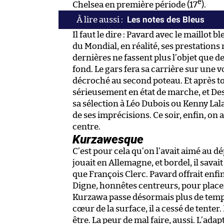
e
Chelsea en première période (17
).
Les notes des Bleus
Il faut le dire : Pavard avec le maillot b
du Mondial, en réalité, ses prestations
dernières ne fassent plus l’objet que d
fond. Le gars fera sa carrière sur une vol
décroché au second poteau. Et après tout
sérieusement en état de marche, et Des
sa sélection à Léo Dubois ou Kenny Lala
de ses imprécisions. Ce soir, enfin, on a
centre.
Kurzawesque
C’est pour cela qu’on l’avait aimé au dép
jouait en Allemagne, et bordel, il sava
que François Clerc. Pavard offrait enf
Digne, honnêtes centreurs, pour place
Kurzawa passe désormais plus de temps 
cœur de la surface, il a cessé de tenter.
être. La peur de mal faire, aussi. L’adap