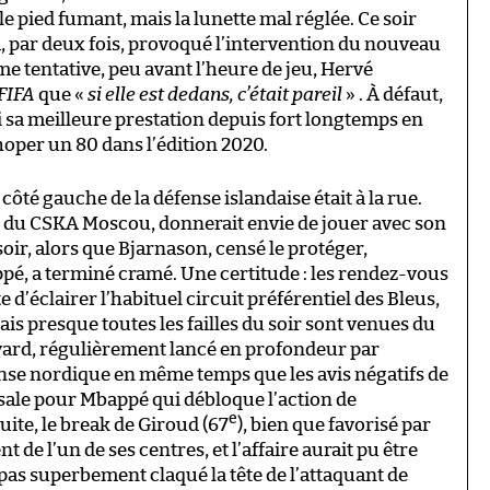
le pied fumant, mais la lunette mal réglée. Ce soir
, par deux fois, provoqué l’intervention du nouveau
e tentative, peu avant l’heure de jeu, Hervé
FIFA
que «
si elle est dedans, c’était pareil
» . À défaut,
i sa meilleure prestation depuis fort longtemps en
choper un 80 dans l’édition 2020.
 côté gauche de la défense islandaise était à la rue.
du CSKA Moscou, donnerait envie de jouer avec son
oir, alors que Bjarnason, censé le protéger,
é, a terminé cramé. Une certitude : les rendez-vous
 d’éclairer l’habituel circuit préférentiel des Bleus,
 presque toutes les failles du soir sont venues du
Pavard, régulièrement lancé en profondeur par
fense nordique en même temps que les avis négatifs de
rsale pour Mbappé qui débloque l’action de
e
suite, le break de Giroud (67
), bien que favorisé par
t de l’un de ses centres, et l’affaire aurait pu être
it pas superbement claqué la tête de l’attaquant de