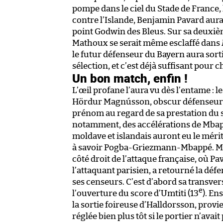
pompe dans le ciel du Stade de France, 
contre l’Islande, Benjamin Pavard aura
point Godwin des Bleus. Sur sa deuxièm
Mathoux se serait même esclaffé dans
le futur défenseur du Bayern aura sort
sélection, et c’est déjà suffisant pour 
Un bon match, enfin !
L’œil profane l’aura vu dès l’entame : le
Hördur Magnússon, obscur défenseur 
prénom au regard de sa prestation du s
notamment, des accélérations de Mbapp
moldave et islandais auront eu le mérite
à savoir Pogba-Griezmann-Mbappé. Mais
côté droit de l’attaque française, où 
l’attaquant parisien, a retourné la dé
ses censeurs. C’est d’abord sa transve
e
l’ouverture du score d’Umtiti (13
). En
la sortie foireuse d’Halldorsson, provien
réglée bien plus tôt si le portier n’ava