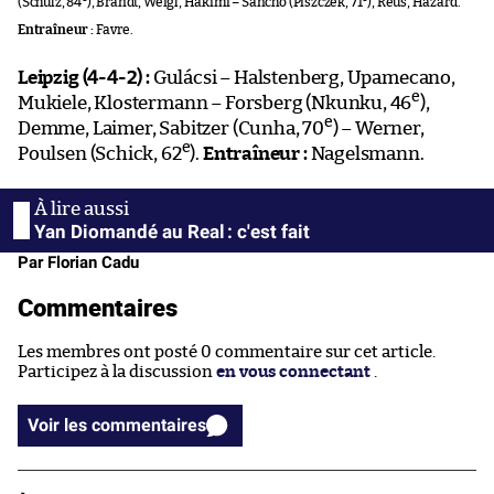
(Schulz, 84
), Brandt, Weigl, Hakimi – Sancho (Piszczek, 71
), Reus, Hazard.
Entraîneur :
Favre.
Leipzig (4-4-2) :
Gulácsi – Halstenberg, Upamecano,
e
Mukiele, Klostermann – Forsberg (Nkunku, 46
),
e
Demme, Laimer, Sabitzer (Cunha, 70
) – Werner,
e
Poulsen (Schick, 62
).
Entraîneur :
Nagelsmann.
Yan Diomandé au Real : c'est fait
Par Florian Cadu
Commentaires
Les membres ont posté 0 commentaire sur cet article.
Participez à la discussion
en vous connectant
.
Voir les commentaires