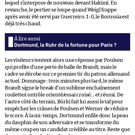
lequel s’interpose de nouveau devant Hakimi. En
revanche, le portier se loupe quand Weigl frappe
après avoir été servi par Guerreiro. 1-0, le Borussia est
déjà très chaud.
Dortmund, la Ruhr de la fortune pour Paris ?
Les visiteurs tentent alors une réponse par Poulsen
qui profite d’une perte de balle de Brandt, mais le
cadre se dérobe sur ce premier tir du patron allemand
actuel. Dommage : trois minutes plus tard, le même
Brandt signe le break d’un sublime enchaînement
roulette/contrôle orienté/essai croisé… et réussi. De
l’autre côté du terrain, Bürki fait lui aussi le taf pour
empêcher les crânes de Poulsen et Werner de réduire
le score. À la mi-temps, Dortmund enfile donc la peau
du dauphin de son adversaire et se transforme du
même coup en un candidat crédible au titre. Reste que