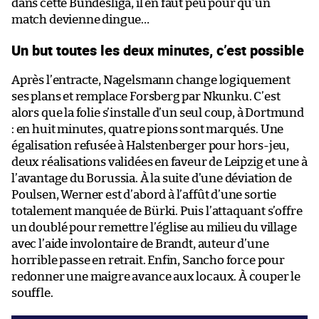
dans cette Bundesliga, il en faut peu pour qu’un
match devienne dingue…
Un but toutes les deux minutes, c’est possible
Après l’entracte, Nagelsmann change logiquement
ses plans et remplace Forsberg par Nkunku. C’est
alors que la folie s’installe d’un seul coup, à Dortmund
: en huit minutes, quatre pions sont marqués. Une
égalisation refusée à Halstenberger pour hors-jeu,
deux réalisations validées en faveur de Leipzig et une à
l’avantage du Borussia. À la suite d’une déviation de
Poulsen, Werner est d’abord à l’affût d’une sortie
totalement manquée de Bürki. Puis l’attaquant s’offre
un doublé pour remettre l’église au milieu du village
avec l’aide involontaire de Brandt, auteur d’une
horrible passe en retrait. Enfin, Sancho force pour
redonner une maigre avance aux locaux. À couper le
souffle.