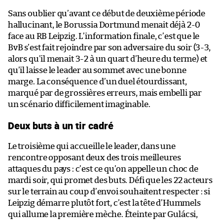
Sans oublier qu’avant ce début de deuxième période
hallucinant, le Borussia Dortmund menait déjà 2-0
face au RB Leipzig. L’information finale, c’est que le
BvB s’est fait rejoindre par son adversaire du soir (3-3,
alors qu’il menait 3-2 à un quart d’heure du terme) et
qu’il laisse le leader au sommet avec une bonne
marge. La conséquence d’un duel étourdissant,
marqué par de grossières erreurs, mais embelli par
un scénario difficilement imaginable.
Deux buts à un tir cadré
Le troisième qui accueille le leader, dans une
rencontre opposant deux des trois meilleures
attaques du pays : c’est ce qu’on appelle un choc de
mardi soir, qui promet des buts. Défi que les 22 acteurs
sur le terrain au coup d’envoi souhaitent respecter : si
Leipzig démarre plutôt fort, c’est la tête d’Hummels
qui allume la première mèche. Éteinte par Gulácsi,