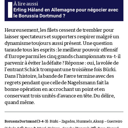
Erling Håland en Allemagne pour négocier avec
le Borussia Dortmund ?
Heureusement, les filets cessent de trembler pour
laisser spectateurs et supporters respirer malgré un
dynamisme toujours aussi présent. Une question
taraude tous les esprits : le meilleur pouvoir offensif
d’Europe parmi les cinq grands championnats va-t-il
parvenir à éviter la défaite ? Réponse : oui, la volée de
l’entrant Schick trompant une troisième fois Bürki.
Dans l’histoire, la bande de Favre termine avec des
regrets pendant que celle de Nagelsmann fait la
bonne opération en accrochant un point et en
conservant trois unités d’avance en tête. Du délire,
quand même.
Borussia Dortmund (3-4-3) :
Bürki – Zagadou, Hummels, Akanji – Guerreiro
e
e