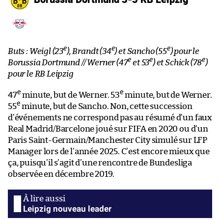
e
e
e
Buts : Weigl (23
), Brandt (34
) et Sancho (55
) pour le
e
e
e
Borussia Dortmund // Werner (47
et 53
) et Schick (78
)
pour le RB Leipzig
e
e
47
minute, but de Werner. 53
minute, but de Werner.
e
55
minute, but de Sancho. Non, cette succession
d’événements ne correspond pas au résumé d’un faux
Real Madrid/Barcelone joué sur FIFA en 2020 ou d’un
Paris Saint-Germain/Manchester City simulé sur LFP
Manager lors de l’année 2025. C’est encore mieux que
ça, puisqu’il s’agit d’une rencontre de Bundesliga
observée en décembre 2019.
Leipzig nouveau leader