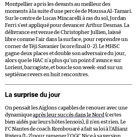
Montpellier a pris les devants au meilleur des
moments à la suite d’une percée de Moussa Al-Tamari.
Sur le centre de Lucas Mincarelli à ras du sol, Jordan
Ferri s’est appliqué pour devancer Arthur Desmas. La
délivrance est venue de Christopher Jullien, laissé
libre comme l’air dans la surface, pour reprendre un
corner de Téji Savanier (score final 0-2). Le MHSC
gagne deux places et double son adversaire du jour,
alors que le HAC n’a plus qu’un point d’avance sur
Lorient, barragiste, et boucle son week-end sur un
septième revers en huit rencontres.
surprise
La
du jour
On pensait les Aiglons capables de renouer avec une
dynamique
après leur succès dans le Nord
(certes
bien aidés par leurs hôtes lensois), il n’en est rien. Le
FC Nantes de coach Kombouaré a fait sa loi à l’Allianz
Riviera (1-2) pour ramener l’OGC Nice à sa version