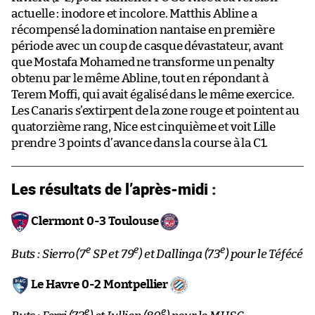
actuelle : inodore et incolore. Matthis Abline a
récompensé la domination nantaise en première
période avec un coup de casque dévastateur, avant
que Mostafa Mohamed ne transforme un penalty
obtenu par le même Abline, tout en répondant à
Terem Moffi, qui avait égalisé dans le même exercice.
Les Canaris s’extirpent de la zone rouge et pointent au
quatorzième rang, Nice est cinquième et voit Lille
prendre 3 points d’avance dans la course à la C1.
Les résultats de l’après-midi :
Clermont 0-3 Toulouse
e
e
e
Buts : Sierro (7
SP et 79
) et Dallinga (73
) pour le Téfécé
Le Havre 0-2 Montpellier
e
e