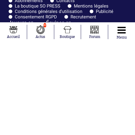
Abonnements
Contacts
La boutique SO PRESS
Mentions légales
Conditions générales d'utilisation
Publicité
Consentement RGPD
Recrutement
Joueurs en
Équipes en
10
tendance
tendance
Accueil
Actus
Boutique
Forum
Menu
Mohamed
Chelsea
Salah
Paris Saint-
Mykhailo
Germain
Mudryk
Bordeaux
Neymar
Olympique
Khalis Merah
lyonnais
Loïs Openda
FIFA
Moussa
Real Madrid
Niakhaté
RC Strasbourg
Nicolás
AC Milan
Tagliafico
France
Pavel Šulc
RC Lens
Josh Maja
Gauthier Hein