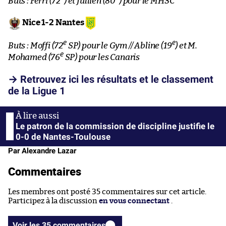
Buts : Ferri (72
) et Jullien (80
) pour le MHSC
Nice 1-2 Nantes
e
e
Buts : Moffi (72
SP) pour le Gym // Abline (19
) et M.
e
Mohamed (76
SP) pour les Canaris
→ Retrouvez ici les résultats et le classement
de la Ligue 1
Le patron de la commission de discipline justifie le
0-0 de Nantes-Toulouse
Par Alexandre Lazar
Commentaires
Les membres ont posté 35 commentaires sur cet article.
Participez à la discussion
en vous connectant
.
Voir les 35 commentaires