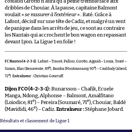
costaud Girotto n’aura qu’à peine tremblé face aux
dribbles de Chouiar. À la pause, capitaine Balmont
voulait «
se rassurer à l’extérieur
» . Raté. Grâce à
Lafont, décisif sur une tête de Cadiz, et malgré un vent
de panique dans les arrêts de jeu, ce sont au contraire
les Nantais qui accrochent le bon wagon en repassant
devant Lyon. La Ligue 1 en folie !
FC Nantes (4-2-3-1) :
Lafont – Traoré, Pallois, Girotto, Appiah – Louza, Touré –
e
e
Simon, Blas (Benavente, 89
), Bamba (Moutoussamy, 90
) – Coulibaly (Abeid,
e
72
).
Entraîneur :
Christian Gourcuff.
Dijon FCO (4-2-3-1) :
Runarsson – Chafik, Ecuele
Manga, Ndong, Alphonse – Balmont, Amalfitano
e
e
(Loiodice, 81
) – Pereira (Soumaré, 71
), Chouiar, Baldé
e
(Mavididi, 46
) – Cadiz.
Entraîneur :
Stéphane Jobard.
Résultats et classement de Ligue 1