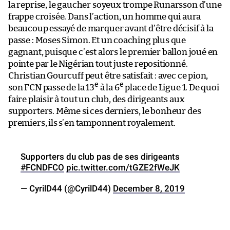
la reprise, le gaucher soyeux trompe Runarsson d’une
frappe croisée. Dans l’action, un homme qui aura
beaucoup essayé de marquer avant d’être décisif à la
passe : Moses Simon. Et un coaching plus que
gagnant, puisque c’est alors le premier ballon joué en
pointe par le Nigérian tout juste repositionné.
Christian Gourcuff peut être satisfait : avec ce pion,
e
e
son FCN passe de la 13
à la 6
place de Ligue 1. De quoi
faire plaisir à tout un club, des dirigeants aux
supporters. Même si ces derniers, le bonheur des
premiers, ils s’en tamponnent royalement.
Supporters du club pas de ses dirigeants
#FCNDFCO
pic.twitter.com/tGZE2fWeJK
— CyrilD44 (@CyrilD44)
December 8, 2019