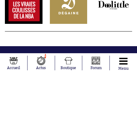
1
Accueil
Actus
Boutique
Forum
Menu
Abonnements
Contacts
La boutique SO PRESS
Mentions légales
Conditions générales d'utilisation
Publicité
Consentement RGPD
Recrutement
Joueurs en
Équipes en
tendance
tendance
Khalis Merah
FIFA
Loïs Openda
Real Madrid
Moussa
Bordeaux
Niakhaté
France
Nicolás
Chelsea