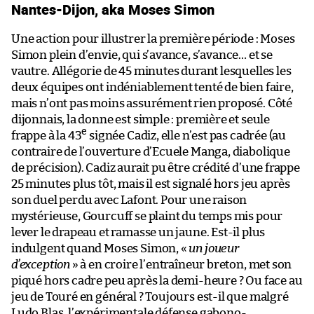
Nantes-Dijon, aka Moses Simon
Une action pour illustrer la première période : Moses
Simon plein d’envie, qui s’avance, s’avance… et se
vautre. Allégorie de 45 minutes durant lesquelles les
deux équipes ont indéniablement tenté de bien faire,
mais n’ont pas moins assurément rien proposé. Côté
dijonnais, la donne est simple : première et seule
e
frappe à la 43
signée Cadiz, elle n’est pas cadrée (au
contraire de l’ouverture d’Ecuele Manga, diabolique
de précision). Cadiz aurait pu être crédité d’une frappe
25 minutes plus tôt, mais il est signalé hors jeu après
son duel perdu avec Lafont. Pour une raison
mystérieuse, Gourcuff se plaint du temps mis pour
lever le drapeau et ramasse un jaune. Est-il plus
indulgent quand Moses Simon, «
un joueur
d’exception
» à en croire l’entraîneur breton, met son
piqué hors cadre peu après la demi-heure ? Ou face au
jeu de Touré en général ? Toujours est-il que malgré
Ludo Blas, l’expérimentale défense gabono-