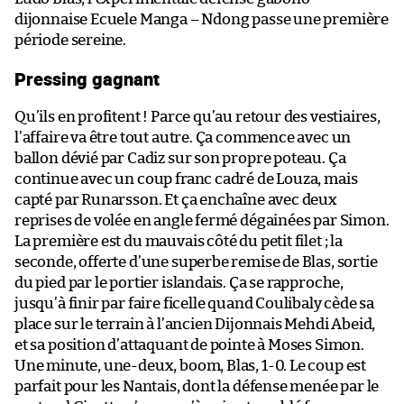
dijonnaise Ecuele Manga – Ndong passe une première
période sereine.
Pressing gagnant
Qu’ils en profitent ! Parce qu’au retour des vestiaires,
l’affaire va être tout autre. Ça commence avec un
ballon dévié par Cadiz sur son propre poteau. Ça
continue avec un coup franc cadré de Louza, mais
capté par Runarsson. Et ça enchaîne avec deux
reprises de volée en angle fermé dégainées par Simon.
La première est du mauvais côté du petit filet ; la
seconde, offerte d’une superbe remise de Blas, sortie
du pied par le portier islandais. Ça se rapproche,
jusqu’à finir par faire ficelle quand Coulibaly cède sa
place sur le terrain à l’ancien Dijonnais Mehdi Abeid,
et sa position d’attaquant de pointe à Moses Simon.
Une minute, une-deux, boom, Blas, 1-0. Le coup est
parfait pour les Nantais, dont la défense menée par le