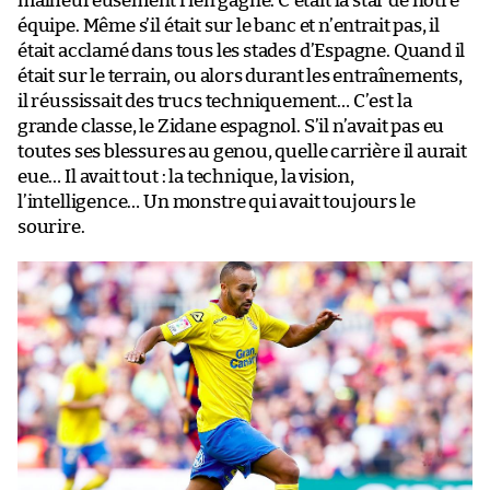
malheureusement rien gagné. C’était la star de notre
équipe. Même s’il était sur le banc et n’entrait pas, il
était acclamé dans tous les stades d’Espagne. Quand il
était sur le terrain, ou alors durant les entraînements,
il réussissait des trucs techniquement… C’est la
grande classe, le Zidane espagnol. S’il n’avait pas eu
toutes ses blessures au genou, quelle carrière il aurait
eue… Il avait tout : la technique, la vision,
l’intelligence… Un monstre qui avait toujours le
sourire.