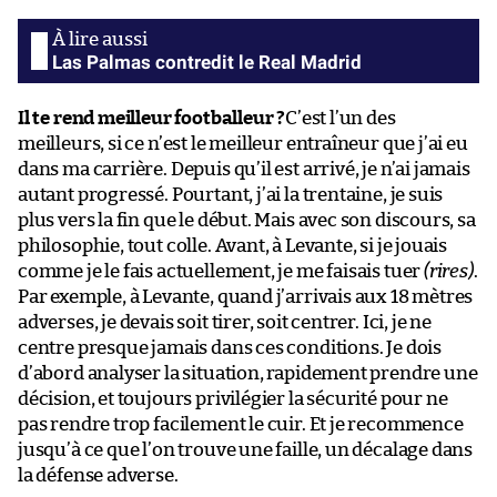
Las Palmas contredit le Real Madrid
Il te rend meilleur footballeur ?
C’est l’un des
meilleurs, si ce n’est le meilleur entraîneur que j’ai eu
dans ma carrière. Depuis qu’il est arrivé, je n’ai jamais
autant progressé. Pourtant, j’ai la trentaine, je suis
plus vers la fin que le début. Mais avec son discours, sa
philosophie, tout colle. Avant, à Levante, si je jouais
comme je le fais actuellement, je me faisais tuer
(rires)
.
Par exemple, à Levante, quand j’arrivais aux 18 mètres
adverses, je devais soit tirer, soit centrer. Ici, je ne
centre presque jamais dans ces conditions. Je dois
d’abord analyser la situation, rapidement prendre une
décision, et toujours privilégier la sécurité pour ne
pas rendre trop facilement le cuir. Et je recommence
jusqu’à ce que l’on trouve une faille, un décalage dans
la défense adverse.