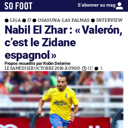
S’abonner au mag
LIGA
J7
OSASUNA-LAS PALMAS
INTERVIEW
Nabil El Zhar : «
Valerón,
c’est le Zidane
espagnol
»
Propos recueillis par Robin Delorme
LE SAMEDI 1ER OCTOBRE 2016 À 09:00
11'
5