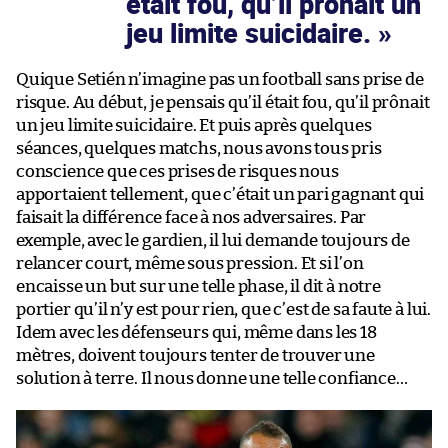
était fou, qu’il prônait un
jeu limite suicidaire.
Quique Setién n’imagine pas un football sans prise de
risque. Au début, je pensais qu’il était fou, qu’il prônait
un jeu limite suicidaire. Et puis après quelques
séances, quelques matchs, nous avons tous pris
conscience que ces prises de risques nous
apportaient tellement, que c’était un pari gagnant qui
faisait la différence face à nos adversaires. Par
exemple, avec le gardien, il lui demande toujours de
relancer court, même sous pression. Et si l’on
encaisse un but sur une telle phase, il dit à notre
portier qu’il n’y est pour rien, que c’est de sa faute à lui.
Idem avec les défenseurs qui, même dans les 18
mètres, doivent toujours tenter de trouver une
solution à terre. Il nous donne une telle confiance…