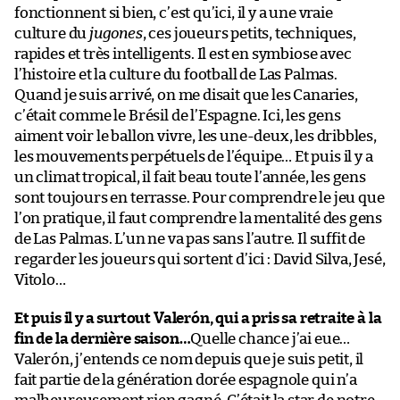
fonctionnent si bien, c’est qu’ici, il y a une vraie
culture du
jugones
, ces joueurs petits, techniques,
rapides et très intelligents. Il est en symbiose avec
l’histoire et la culture du football de Las Palmas.
Quand je suis arrivé, on me disait que les Canaries,
c’était comme le Brésil de l’Espagne. Ici, les gens
aiment voir le ballon vivre, les une-deux, les dribbles,
les mouvements perpétuels de l’équipe… Et puis il y a
un climat tropical, il fait beau toute l’année, les gens
sont toujours en terrasse. Pour comprendre le jeu que
l’on pratique, il faut comprendre la mentalité des gens
de Las Palmas. L’un ne va pas sans l’autre. Il suffit de
regarder les joueurs qui sortent d’ici : David Silva, Jesé,
Vitolo…
Et puis il y a surtout Valerón, qui a pris sa retraite à la
fin de la dernière saison…
Quelle chance j’ai eue…
Valerón, j’entends ce nom depuis que je suis petit, il
fait partie de la génération dorée espagnole qui n’a