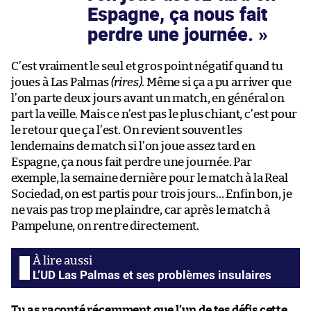
Espagne, ça nous fait
perdre une journée.
C’est vraiment le seul et gros point négatif quand tu
joues à Las Palmas
(rires)
. Même si ça a pu arriver que
l’on parte deux jours avant un match, en général on
part la veille. Mais ce n’est pas le plus chiant, c’est pour
le retour que ça l’est. On revient souvent les
lendemains de match si l’on joue assez tard en
Espagne, ça nous fait perdre une journée. Par
exemple, la semaine dernière pour le match à la Real
Sociedad, on est partis pour trois jours… Enfin bon, je
ne vais pas trop me plaindre, car après le match à
Pampelune, on rentre directement.
L’UD Las Palmas et ses problèmes insulaires
Tu as raconté récemment que l’un de tes défis cette