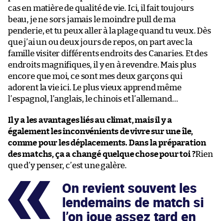
cas en matière de qualité de vie. Ici, il fait toujours
beau, je ne sors jamais le moindre pull de ma
penderie, et tu peux aller à la plage quand tu veux. Dès
que j’ai un ou deux jours de repos, on part avec la
famille visiter différents endroits des Canaries. Et des
endroits magnifiques, il y en à revendre. Mais plus
encore que moi, ce sont mes deux garçons qui
adorent la vie ici. Le plus vieux apprend même
l’espagnol, l’anglais, le chinois et l’allemand…
Il y a les avantages liés au climat, mais il y a
également les inconvénients de vivre sur une île,
comme pour les déplacements. Dans la préparation
des matchs, ça a changé quelque chose pour toi ?
Rien
que d’y penser, c’est une galère.
On revient souvent les
lendemains de match si
l’on joue assez tard en