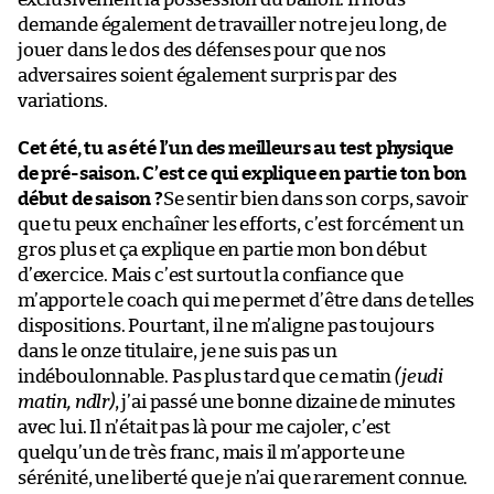
demande également de travailler notre jeu long, de
jouer dans le dos des défenses pour que nos
adversaires soient également surpris par des
variations.
Cet été, tu as été l’un des meilleurs au test physique
de pré-saison. C’est ce qui explique en partie ton bon
début de saison ?
Se sentir bien dans son corps, savoir
que tu peux enchaîner les efforts, c’est forcément un
gros plus et ça explique en partie mon bon début
d’exercice. Mais c’est surtout la confiance que
m’apporte le coach qui me permet d’être dans de telles
dispositions. Pourtant, il ne m’aligne pas toujours
dans le onze titulaire, je ne suis pas un
indéboulonnable. Pas plus tard que ce matin
(jeudi
matin, ndlr)
, j’ai passé une bonne dizaine de minutes
avec lui. Il n’était pas là pour me cajoler, c’est
quelqu’un de très franc, mais il m’apporte une
sérénité, une liberté que je n’ai que rarement connue.