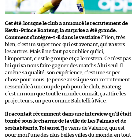
Cet été, lorsque le club a annoncé le recrutement de
Kevin-Prince Boateng, la surprise a été grande.
Comment s’intègre-t-il dans le vestiaire ?
Bien, très
bien, c’est un super mec qui est avenant, qui va vers
les autres. Mais il ne faut pas oublier qu’ici,
l’important, c’est le groupe et ça le restera. Ce n’est pas
lui qui va nous faire gagner des matchs à lui seul. Il
amène sa qualité, son expérience, c’est une super
chose pour nous. Je pense aussi que son recrutement
ressemble à un coup de pub pour le club, Boateng
c’est un nom que tout le monde connaît, ça attire les
projecteurs, un peu comme Balotelli à Nice.
Il racontait récemment dans une interview qu’il était
tombé sous le charme de la ville de Las Palmas et de
ses habitants. Toi aussi ?
Je viens de Valence, qui est
pour moi l’une des plus belles villes du monde, en tout