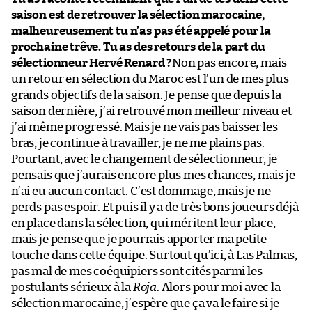
saison est de retrouver la sélection marocaine,
malheureusement tu n’as pas été appelé pour la
prochaine trêve. Tu as des retours de la part du
sélectionneur Hervé Renard ?
Non pas encore, mais
un retour en sélection du Maroc est l’un de mes plus
grands objectifs de la saison. Je pense que depuis la
saison dernière, j’ai retrouvé mon meilleur niveau et
j’ai même progressé. Mais je ne vais pas baisser les
bras, je continue à travailler, je ne me plains pas.
Pourtant, avec le changement de sélectionneur, je
pensais que j’aurais encore plus mes chances, mais je
n’ai eu aucun contact. C’est dommage, mais je ne
perds pas espoir. Et puis il y a de très bons joueurs déjà
en place dans la sélection, qui méritent leur place,
mais je pense que je pourrais apporter ma petite
touche dans cette équipe. Surtout qu’ici, à Las Palmas,
pas mal de mes coéquipiers sont cités parmi les
postulants sérieux à la
Roja
. Alors pour moi avec la
sélection marocaine, j’espère que ça va le faire si je