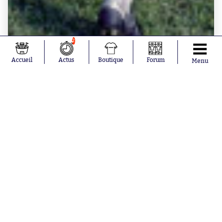
2
Accueil
Actus
Boutique
Forum
Menu
BOUTIQUE SO - MAGAZINES
Hors Série 10 ans So Foot spécial N°10 - couv
Platini
à partir de
19.90€