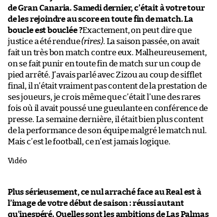
de Gran Canaria. Samedi dernier, c’était à votre tour
de les rejoindre au score en toute fin de match. La
boucle est bouclée ?
Exactement, on peut dire que
justice a été rendue
(rires)
. La saison passée, on avait
fait un très bon match contre eux. Malheureusement,
on se fait punir en toute fin de match sur un coup de
pied arrêté. J’avais parlé avec Zizou au coup de sifflet
final, il n’était vraiment pas content de la prestation de
ses joueurs, je crois même que c’était l’une des rares
fois où il avait poussé une gueulante en conférence de
presse. La semaine dernière, il était bien plus content
de la performance de son équipe malgré le match nul.
Mais c’est le football, ce n’est jamais logique.
Vidéo
Plus sérieusement, ce nul arraché face au Real est à
l’image de votre début de saison : réussi autant
qu’inespéré. Quelles sont les ambitions de Las Palmas