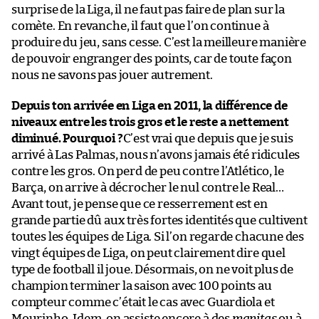
surprise de la Liga, il ne faut pas faire de plan sur la
comète. En revanche, il faut que l’on continue à
produire du jeu, sans cesse. C’est la meilleure manière
de pouvoir engranger des points, car de toute façon
nous ne savons pas jouer autrement.
Depuis ton arrivée en Liga en 2011, la différence de
niveaux entre les trois gros et le reste a nettement
diminué. Pourquoi ?
C’est vrai que depuis que je suis
arrivé à Las Palmas, nous n’avons jamais été ridicules
contre les gros. On perd de peu contre l’Atlético, le
Barça, on arrive à décrocher le nul contre le Real…
Avant tout, je pense que ce resserrement est en
grande partie dû aux très fortes identités que cultivent
toutes les équipes de Liga. Si l’on regarde chacune des
vingt équipes de Liga, on peut clairement dire quel
type de football il joue. Désormais, on ne voit plus de
champion terminer la saison avec 100 points au
compteur comme c’était le cas avec Guardiola et
Mourinho. Idem, on assiste encore à des
manitas
ou à