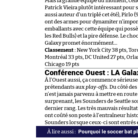
Mais la grande équipe du moment, celle q
Patrick Vieira plutôt intéressant pour 
aussi auteur d’un triplé cet été), Pirlo (
ont des armes pour dynamiter n’import
emballants avec cette équipe qui possèd
les Red Bulls) et la pire défense. Le c
Galaxy promet énormément…
Classement
: New York City 38 pts, Tor
Montréal 33 pts, DC United 27 pts, Orl
Chicago 19 pts
Conférence Ouest : LA Gala
À l’Ouest aussi, ça commence sérieuse
prétendants aux
play-offs
. Du côté de
n’est jamais parvenu à mettre en route 
surprenant, les Sounders de Seattle son
dernier rang. Les très mauvais résultat
ont coûté son poste à l’entraîneur histo
Sounders lorsque ceux-ci sont entrés 
Pourquoi le soccer bat plu