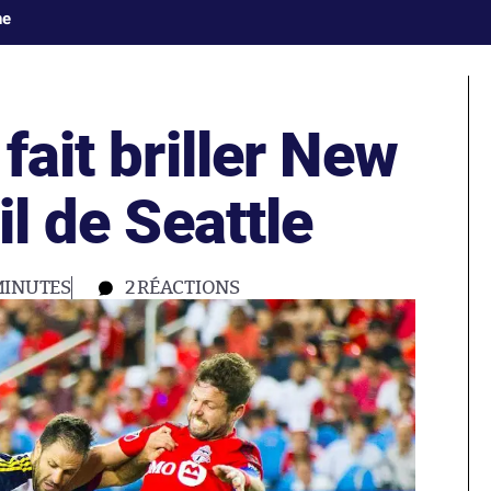
ne
fait briller New
il de Seattle
MINUTES
2
RÉACTIONS