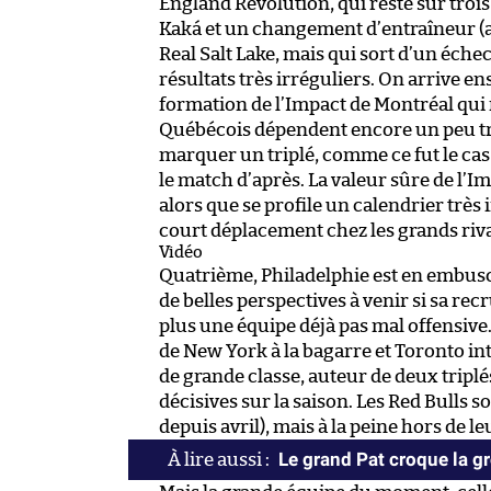
England Revolution, qui reste sur trois 
Kaká et un changement d’entraîneur (ar
Real Salt Lake, mais qui sort d’un échec
résultats très irréguliers. On arrive e
formation de l’Impact de Montréal qui 
Québécois dépendent encore un peu tro
marquer un triplé, comme ce fut le cas 
le match d’après. La valeur sûre de l’Im
alors que se profile un calendrier très 
court déplacement chez les grands riv
Vidéo
Quatrième, Philadelphie est en embusca
de belles perspectives à venir si sa r
plus une équipe déjà pas mal offensive. 
de New York à la bagarre et Toronto in
de grande classe, auteur de deux triplés
décisives sur la saison. Les Red Bulls so
depuis avril), mais à la peine hors de 
Le grand Pat croque la 