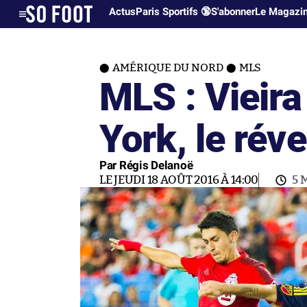
Actus
Paris Sportifs 🔞
S'abonner
Le Magazi
AMÉRIQUE DU NORD
MLS
MLS : Vieira 
York, le réve
Par Régis Delanoë
LE JEUDI 18 AOÛT 2016 À 14:00
5 