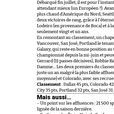
Débarqué fin juillet, il est pour l’inst
attendant mieux (un Européen ?). Avan
plus chaud d’Amérique du Nord, Seattle
deux victoires de rang, grâce à l’éter
Lodeiro (en provenance de Boca) et à la
seulement vingt et un ans.
En remontant au classement, un chapele
Vancouver, San José, Portland le tenant 
Galaxy, qui reste en bonne position au 
championnat depuis la mi-juin et peuve
Gerrard (11 passes décisives), Robbie K
Damme… Les deux premiers du classemen
juste un an malgré la plus faible afflu
moyenne) et Colorado, avec ses recrue
Classement
: Dallas 45 pts, Colorado 42
City 35 pts, Portland 32 pts, San José 31
Mais aussi…
– Un point sur les affluences : 21 500
lignée de la saison dernière.