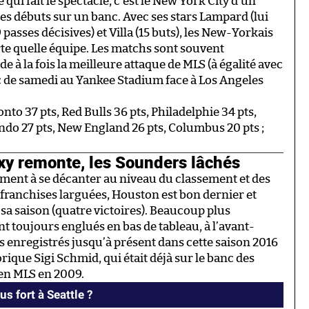
ui fait le spectacle, c’est le New York City d’un
ses débuts sur un banc. Avec ses stars Lampard (lui
9 passes décisives) et Villa (15 buts), les New-Yorkais
e quelle équipe. Les matchs sont souvent
e à la fois la meilleure attaque de MLS (à égalité avec
hoc de samedi au Yankee Stadium face à Los Angeles
onto 37 pts, Red Bulls 36 pts, Philadelphie 34 pts,
ando 27 pts, New England 26 pts, Columbus 20 pts ;
xy remonte, les Sounders lâchés
ment à se décanter au niveau du classement et des
s franchises larguées, Houston est bon dernier et
sa saison (quatre victoires). Beaucoup plus
t toujours englués en bas de tableau, à l’avant-
s enregistrés jusqu’à présent dans cette saison 2016
rique Sigi Schmid, qui était déjà sur le banc des
en MLS en 2009.
s fort à Seattle ?