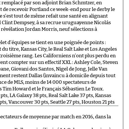
ant remplacé par son adjoint Brian Schmtzer, en
t de recevoir Portland ce week-end pour le derby le
 s’est tout de même refait une santé en alignant
nel Clint Dempsey, à sa recrue uruguayenne Nicolás
 révélation Jordan Morris, neuf sélections à
t d’équipes se tient en une poignée de points :
du titre, Kansas City, le Real Salt Lake et Los Angeles
troisième rang. Les Californiens n’ont plus perdu en
nt compter sur un effectif XXL : Ashley Cole, Steven
eane, Giovani dos Santos, Nigel de Jong, Jelle Van
t restent Dallas (invaincu à domicile depuis tout
ence de MLS, moins de 14 000 spectateurs de
s Tim Howard et le Français Sébastien Le Toux.
 pts, LA Galaxy 38 pts, Real Salt Lake 37 pts, Kansas
 pts, Vancouver 30 pts, Seattle 27 pts, Houston 21 pts
 spectateurs de moyenne par match en 2016, dans la