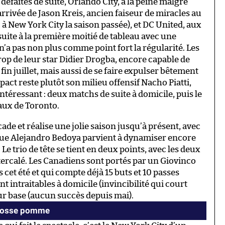
défaites de suite, Orlando City, à la peine malgré
rivée de Jason Kreis, ancien faiseur de miracles au
 à New York City la saison passée), et DC United, aux
nsuite à la première moitié de tableau avec une
n’a pas non plus comme point fort la régularité. Les
p de leur star Didier Drogba, encore capable de
fin juillet, mais aussi de se faire expulser bêtement
pact reste plutôt son milieu offensif Nacho Piatti,
intéressant : deux matchs de suite à domicile, puis le
aux de Toronto.
de et réalise une jolie saison jusqu’à présent, avec
ecrue Alejandro Bedoya parvient à dynamiser encore
Le trio de tête se tient en deux points, avec les deux
tercalé. Les Canadiens sont portés par un Giovinco
 cet été et qui compte déjà 15 buts et 10 passes
nt intraitables à domicile (invincibilité qui court
leur base (aucun succès depuis mai).
grosse pomme