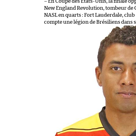
– En Coupe des États-Unis, la finale op
New England Revolution, tombeur de Chi
NASL en quarts : Fort Lauderdale, club
compte une légion de Brésiliens dans s