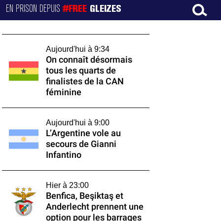
EN PRISON DEPUIS
#FREE
GLEIZES
Aujourd'hui à 9:34
On connaît désormais
tous les quarts de
finalistes de la CAN
féminine
Aujourd'hui à 9:00
L’Argentine vole au
secours de Gianni
Infantino
Hier à 23:00
Benfica, Beşiktaş et
Anderlecht prennent une
option pour les barrages