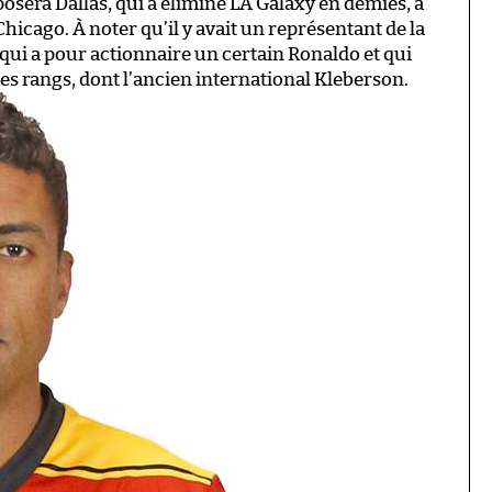
posera Dallas, qui a éliminé LA Galaxy en demies, à
cago. À noter qu’il y avait un représentant de la
 qui a pour actionnaire un certain Ronaldo et qui
es rangs, dont l’ancien international Kleberson.