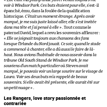
voir à Windsor Park. Ces buts étaient pour elle
, s’est-il
épanché, ému, dans la foulée de la qualification
historique.
C’était un moment étrange. Après avoir
marqué, je me suis juste laissé aller, elle s’est invitée
dans ma tête et j’ai pensé à elle
» . Tout comme le
paternel David, lequel a revu les souvenirs affleurer :
«
Elle se joignait toujours aux chansons des fans
lorsque l’Irlande du Nord jouait. Ce soir, quand le stade
a commencé à chanter, elle a dû aussi le faire de là-
haut. Nous avions l’habitude de nous asseoir dans la
tribune Old South Stand de Windsor Park. Je me
souviens d’un match particulier où Steven avait
marqué, je pouvais voir un large sourire sur le visage de
Laura. Voir ses deux buts m’a rappelé de beaux
souvenirs. Si elle avait été présente, elle aurait été sur
un petit nuage
» .
Les Rangers, love story passionnée et
contrariée