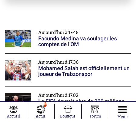
Aujourd'hui à 17:48
Facundo Medina va soulager les
comptes de l'OM
Aujourd'hui à 17:36
Mohamed Salah est officiellement un
joueur de Trabzonspor
Aujourd'hui à 17:02
La FIFA devrait plus de 200 millions
10
d'euros à des clubs européens
Nos partenaires
Accueil
Actus
Boutique
Forum
Menu