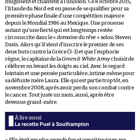
mugissent et chantent à l’unisson. Ce 8 octobre 2015,
l’Irlande du Nord est en passe de se qualifier pour sa
première phase finale d’une compétition majeure
depuis le Mondial 1986 au Mexique. Une prouesse
autant qu’une fierté qui est longtemps restée
circonscrite dans le «
domaine du rêve
» selon Steven
Davis. Alors qu’il vient d’inscrire le premier de ses
deux buts contre la Grèce (3-1) et que l’euphorie
règne, le capitaine de la
Green & White Army
choisit de
célébrer en levant les doigts au ciel. Avec le regard
lointain et une pensée particulière, intime même pour
sa défunte mère Laura. Elle qui est partie trop tôt, en
novembre 2008, après avoir perdu son combat contre
le cancer. Tout juste un mois, aussi, après être
devenue grand-mère.
La recette Puel à Southampton
«
Elle était ma plus grande fan et venait toujours me