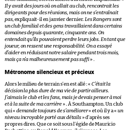
Il y avait des jours où on allait au club, rencontrait les
dirigeants pour des réunions, mais on ne s’entraînait
pas
, expliquait-il en janvier dernier.
Les Rangers sont
un club familial et des gens travaillaient dans certains
domaines depuis quarante, cinquante ans. On
entendait qu’ils pouvaient perdre leurs jobs. En tant que
joueur, on ressent une responsabilité. On a essayé
d’aider en réduisant notre salaire pendant trois mois,
mais ça n’a malheureusement pas suffi
» .
Métronome silencieux et précieux
Alors le milieu de terrain s’en est allé : «
C’était la
décision la plus dure de ma vie de partir ailleurs.
J’aimais le club et les fans, mais je devais penser à moi
et à la suite de ma carrière
» . À Southampton. Un club
qui «
demande toujours de s’améliorer
» et où il y a «
un
niveau incroyable porté aux détails
» d’après ses
propres dires. Que ce soit sous l’égide de Mauricio