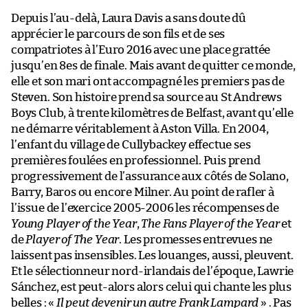
Depuis l’au-delà, Laura Davis a sans doute dû
apprécier le parcours de son fils et de ses
compatriotes à l’Euro 2016 avec une place grattée
jusqu’en 8es de finale. Mais avant de quitter ce monde,
elle et son mari ont accompagné les premiers pas de
Steven. Son histoire prend sa source au St Andrews
Boys Club, à trente kilomètres de Belfast, avant qu’elle
ne démarre véritablement à Aston Villa. En 2004,
l’enfant du village de Cullybackey effectue ses
premières foulées en professionnel. Puis prend
progressivement de l’assurance aux côtés de Solano,
Barry, Baros ou encore Milner. Au point de rafler à
l’issue de l’exercice 2005-2006 les récompenses de
Young Player of the Year
,
The Fans Player of the Year
et
de
Player of The Year
. Les promesses entrevues ne
laissent pas insensibles. Les louanges, aussi, pleuvent.
Et le sélectionneur nord-irlandais de l’époque, Lawrie
Sánchez, est peut-alors alors celui qui chante les plus
belles : «
Il peut devenir un autre Frank Lampard
» . Pas