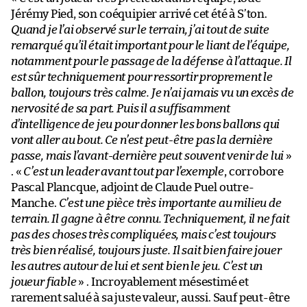
Jérémy Pied, son coéquipier arrivé cet été à S’ton.
Quand je l’ai observé sur le terrain, j’ai tout de suite
remarqué qu’il était important pour le liant de l’équipe,
notamment pour le passage de la défense à l’attaque. Il
est sûr techniquement pour ressortir proprement le
ballon, toujours très calme. Je n’ai jamais vu un excès de
nervosité de sa part. Puis il a suffisamment
d’intelligence de jeu pour donner les bons ballons qui
vont aller au bout. Ce n’est peut-être pas la dernière
passe, mais l’avant-dernière peut souvent venir de lui
»
. «
C’est un leader avant tout par l’exemple
, corrobore
Pascal Plancque, adjoint de Claude Puel outre-
Manche.
C’est une pièce très importante au milieu de
terrain. Il gagne à être connu. Techniquement, il ne fait
pas des choses très compliquées, mais c’est toujours
très bien réalisé, toujours juste. Il sait bien faire jouer
les autres autour de lui et sent bien le jeu. C’est un
joueur fiable
» . Incroyablement mésestimé et
rarement salué à sa juste valeur, aussi. Sauf peut-être