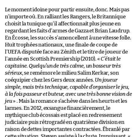
Le moment idoine pour partir ensuite, donc. Mais pas
n’importe où. En ralliant les Rangers, le Britannique
choisit la tunique qu’il affectionnait plus jeune en
regardant les faits d’armes de Gazza et Brian Laudrup.
En Écosse, les succès s’amoncellent à une vitesse folle.
Huit trophées nationaux, une finale de coupe de
l’UEFA disputée face au Zénith et le titre de joueur de
l’année en Scottish Premiership (2010). «
C’était le
capitaine. Quelqu’un de très calme, un bosseur très
sérieux
, se remémore le milieu Salim Kerkar, son
coéquipier chez les Gers deux années.
Un joueur
simple, mais très technique, capable d’organiser le jeu,
à la fois passeur et buteur, avec une très bonne vision de
jeu
» . Mais la romance s’achève dans les heurts et les
larmes. En 2012, exsangue financièrement, le
mythique club écossais est placé en redressement
judiciaire puis rétrogradé en quatrième division en
raison de dettes importantes contractées. Ébranlé par
cette situation, Steven assiste à la chute. Impuissant. «