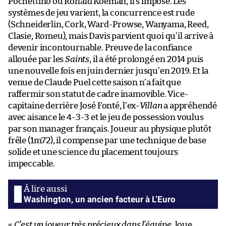
Pochettino ou Ronald Koeman, il s’impose. Les
systèmes de jeu varient, la concurrence est rude
(Schneiderlin, Cork, Ward-Prowse, Wanyama, Reed,
Clasie, Romeu), mais Davis parvient quoi qu’il arrive à
devenir incontournable. Preuve de la confiance
allouée par les
Saints
, il a été prolongé en 2014 puis
une nouvelle fois en juin dernier jusqu’en 2019. Et la
venue de Claude Puel cette saison n’a fait que
raffermir son statut de cadre inamovible. Vice-
capitaine derrière José Fonté, l’ex-
Villan
a appréhendé
avec aisance le 4-3-3 et le jeu de possession voulus
par son manager français. Joueur au physique plutôt
frêle (1m72), il compense par une technique de base
solide et une science du placement toujours
impeccable.
Washington, un ancien facteur à L’Euro
«
C’est un joueur très précieux dans l’équipe
, loue