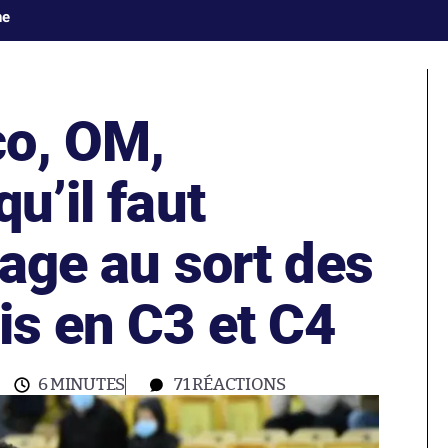
ne
o, OM,
u’il faut
rage au sort des
is en C3 et C4
6 MINUTES
71
RÉACTIONS