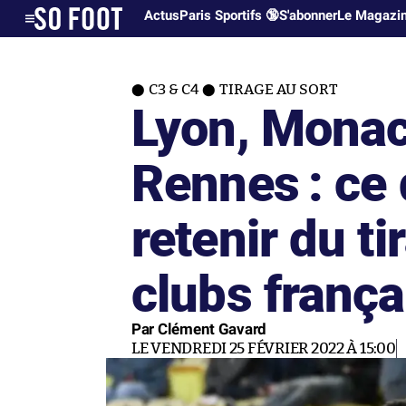
Actus
Paris Sportifs 🔞
S'abonner
Le Magazi
C3 & C4
TIRAGE AU SORT
Lyon, Monac
Rennes : ce q
retenir du ti
clubs frança
Par Clément Gavard
LE VENDREDI 25 FÉVRIER 2022 À 15:00