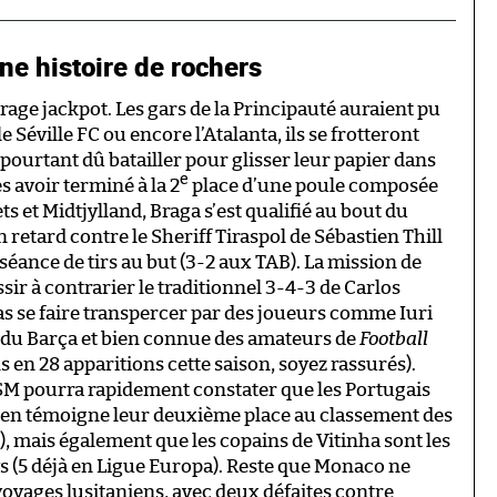
e histoire de rochers
irage jackpot. Les gars de la Principauté auraient pu
le Séville FC ou encore l’Atalanta, ils se frotteront
pourtant dû batailler pour glisser leur papier dans
e
 avoir terminé à la 2
place d’une poule composée
s et Midtjylland, Braga s’est qualifié au bout du
 retard contre le Sheriff Tiraspol de Sébastien Thill
a séance de tirs au but (3-2 aux TAB). La mission de
sir à contrarier le traditionnel 3-4-3 de Carlos
pas se faire transpercer par des joueurs comme Iuri
e du Barça et bien connue des amateurs de
Football
s en 28 apparitions cette saison, soyez rassurés).
’ASM pourra rapidement constater que les Portugais
en témoigne leur deuxième place au classement des
s), mais également que les copains de Vitinha sont les
s (5 déjà en Ligue Europa). Reste que Monaco ne
voyages lusitaniens, avec deux défaites contre