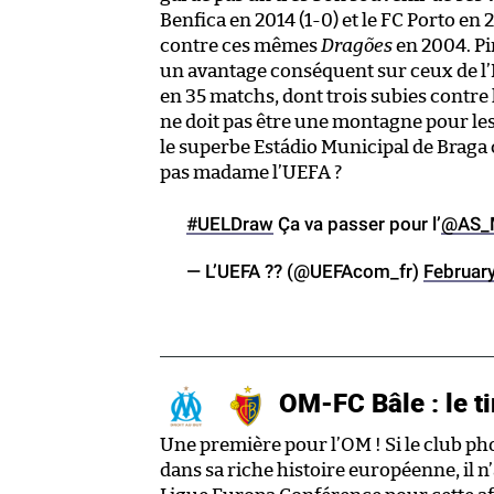
Benfica en 2014 (1-0) et le FC Porto en
contre ces mêmes
Dragões
en 2004. Pi
un avantage conséquent sur ceux de l’He
en 35 matchs, dont trois subies contre 
ne doit pas être une montagne pour le
le superbe Estádio Municipal de Braga 
pas madame l’UEFA ?
#UELDraw
Ça va passer pour l’
@AS_
— L’UEFA ?? (@UEFAcom_fr)
Februar
OM-FC Bâle : le ti
Une première pour l’OM ! Si le club ph
dans sa riche histoire européenne, il n’