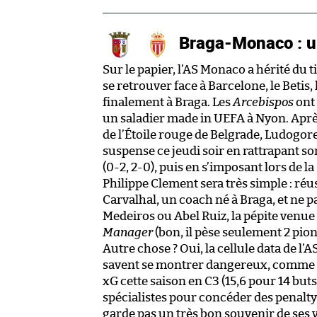
Braga-Monaco : un
Sur le papier, l’AS Monaco a hérité du t
se retrouver face à Barcelone, le Betis, 
finalement à Braga. Les
Arcebispos
ont 
un saladier made in UEFA à Nyon. Après
de l’Étoile rouge de Belgrade, Ludogoret
suspense ce jeudi soir en rattrapant son
(0-2, 2-0), puis en s’imposant lors de l
Philippe Clement sera très simple : réus
Carvalhal, un coach né à Braga, et ne 
Medeiros ou Abel Ruiz, la pépite venu
Manager
(bon, il pèse seulement 2 pion
Autre chose ? Oui, la cellule data de l
savent se montrer dangereux, comme 
xG cette saison en C3 (15,6 pour 14 but
spécialistes pour concéder des penalty
garde pas un très bon souvenir de ses 