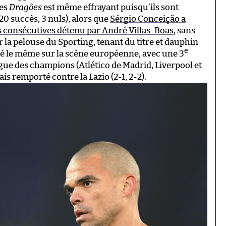
des
Dragões
est même effrayant puisqu’ils sont
20 succès, 3 nuls), alors que
Sérgio Conceição a
s consécutives détenu par André Villas-Boas
, sans
r la pelouse du Sporting, tenant du titre et dauphin
e
té le même sur la scène européenne, avec une 3
igue des champions (Atlético de Madrid, Liverpool et
is remporté contre la Lazio (2-1, 2-2).