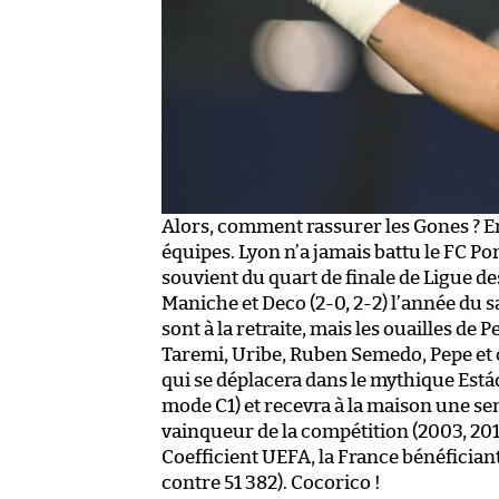
Alors, comment rassurer les Gones ? En 
équipes. Lyon n’a jamais battu le FC Por
souvient du quart de finale de Ligue 
Maniche et Deco (2-0, 2-2) l’année du 
sont à la retraite, mais les ouailles de
Taremi, Uribe, Ruben Semedo, Pepe et
qui se déplacera dans le mythique Estád
mode C1) et recevra à la maison une sem
vainqueur de la compétition (2003, 20
Coefficient UEFA, la France bénéficiant
contre 51 382). Cocorico !