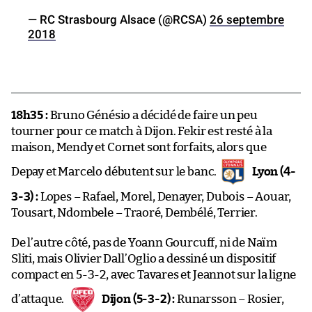
— RC Strasbourg Alsace (@RCSA)
26 septembre
2018
18h35 :
Bruno Génésio a décidé de faire un peu
tourner pour ce match à Dijon. Fekir est resté à la
maison, Mendy et Cornet sont forfaits, alors que
Depay et Marcelo débutent sur le banc.
Lyon (4-
3-3) :
Lopes – Rafael, Morel, Denayer, Dubois – Aouar,
Tousart, Ndombele – Traoré, Dembélé, Terrier.
De l’autre côté, pas de Yoann Gourcuff, ni de Naïm
Sliti, mais Olivier Dall’Oglio a dessiné un dispositif
compact en 5-3-2, avec Tavares et Jeannot sur la ligne
d’attaque.
Dijon (5-3-2) :
Runarsson – Rosier,