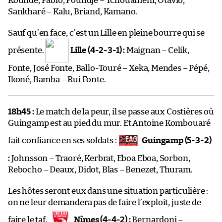
Koundé, Pablo, Poundjé – Tchouaméni, Otavio,
Sankharé – Kalu, Briand, Kamano.
Sauf qu’en face, c’est un Lille en pleine bourre qui se
présente.
Lille (4-2-3-1) :
Maignan – Celik,
Fonte, José Fonte, Ballo-Touré – Xeka, Mendes – Pépé,
Ikoné, Bamba – Rui Fonte.
18h45 :
Le match de la peur, il se passe aux Costières où
Guingamp est au pied du mur. Et Antoine Kombouaré
fait confiance en ses soldats :
Guingamp (5-3-2)
:
Johnsson – Traoré, Kerbrat, Eboa Eboa, Sorbon,
Rebocho – Deaux, Didot, Blas – Benezet, Thuram.
Les hôtes seront eux dans une situation particulière :
on ne leur demandera pas de faire l’exploit, juste de
faire le taf.
Nîmes (4-4-2) :
Bernardoni –