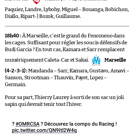
Paquiez, Landre, Lybohy, Miguel – Bouanga, Bobichon,
Diallo, Ripart-) Bozok, Guillaume.
18h40 :
À Marseille, c’est le grand du Fenomeno dans
les cages. Suffisant pour régler les soucis défensifs de
Rudi Garcia ? En tout cas, Kamara et Sarr remplacent
numériquement Caleta-Car et Sakai.
Marseille
(4-2-3-1) :
Mandanda – Sarr, Kamara, Gustavo, Amavi –
Sanson, Strootman – Thauvin, Payet, Lopez –
Germain.
Pour sa part, Thierry Laurey à sorti de son sac un joli
sapin qui devrait tenir tout l’hiver.
?
#OMRCSA
? Découvrez la compo du Racing !
pic.twitter.com/QN9Itl2W4q