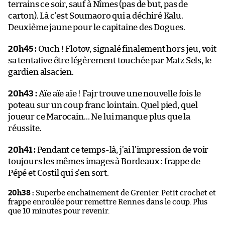
terrains ce soir, sauf à Nîmes (pas de but, pas de
carton). Là c’est Soumaoro qui a déchiré Kalu.
Deuxième jaune pour le capitaine des Dogues.
20h45 :
Ouch ! Flotov, signalé finalement hors jeu, voit
sa tentative être légèrement touchée par Matz Sels, le
gardien alsacien.
20h43 :
Aïe aïe aïe ! Fajr trouve une nouvelle fois le
poteau sur un coup franc lointain. Quel pied, quel
joueur ce Marocain… Ne lui manque plus que la
réussite.
20h41 :
Pendant ce temps-là, j’ai l’impression de voir
toujours les mêmes images à Bordeaux : frappe de
Pépé et Costil qui s’en sort.
20h38 :
Superbe enchainement de Grenier. Petit crochet et
frappe enroulée pour remettre Rennes dans le coup. Plus
que 10 minutes pour revenir.