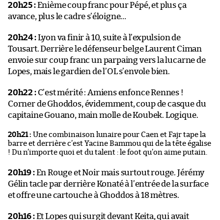
20h25 :
Enième coup franc pour Pépé, et plus ça
avance, plus le cadre s’éloigne…
20h24 :
Lyon va finir à 10, suite à l’expulsion de
Tousart. Derrière le défenseur belge Laurent Ciman
envoie sur coup franc un parpaing vers la lucarne de
Lopes, mais le gardien de l’OL s’envole bien.
20h22 :
C’est mérité : Amiens enfonce Rennes !
Corner de Ghoddos, évidemment, coup de casque du
capitaine Gouano, main molle de Koubek. Logique.
20h21 :
Une combinaison lunaire pour Caen et Fajr tape la
barre et derrière c’est Yacine Bammou qui de la tête égalise
! Du n’importe quoi et du talent : le foot qu’on aime putain.
20h19 :
En Rouge et Noir mais surtout rouge. Jérémy
Gélin tacle par derrière Konaté à l’entrée de la surface
et offre une cartouche à Ghoddos à 18 mètres.
20h16 :
Et Lopes qui surgit devant Keita, qui avait