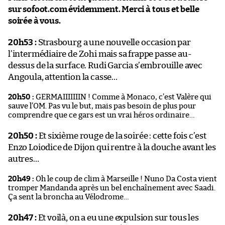
sur sofoot.com évidemment. Merci à tous et belle
soirée à vous.
20h53 :
Strasbourg a une nouvelle occasion par
l’intermédiaire de Zohi mais sa frappe passe au-
dessus de la surface. Rudi Garcia s’embrouille avec
Angoula, attention la casse…
20h50 :
GERMAIIIIIIIN ! Comme à Monaco, c’est Valère qui
sauve l’OM. Pas vu le but, mais pas besoin de plus pour
comprendre que ce gars est un vrai héros ordinaire…
20h50 :
Et sixième rouge de la soirée : cette fois c’est
Enzo Loiodice de Dijon qui rentre à la douche avant les
autres…
20h49 :
Oh le coup de clim à Marseille ! Nuno Da Costa vient
tromper Mandanda après un bel enchaînement avec Saadi.
Ça sent la broncha au Vélodrome…
20h47 :
Et voilà, on a eu une expulsion sur tous les