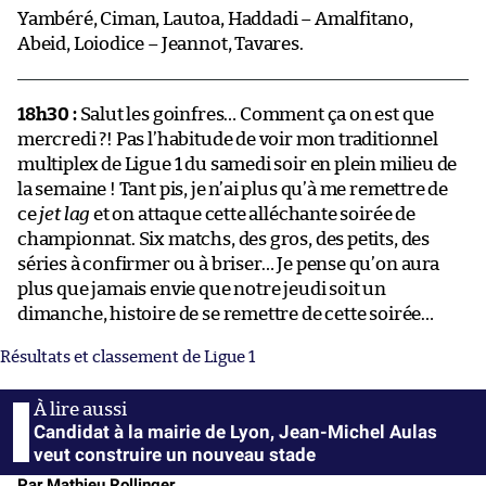
Yambéré, Ciman, Lautoa, Haddadi – Amalfitano,
Abeid, Loiodice – Jeannot, Tavares.
18h30 :
Salut les goinfres… Comment ça on est que
mercredi ?! Pas l’habitude de voir mon traditionnel
multiplex de Ligue 1 du samedi soir en plein milieu de
la semaine ! Tant pis, je n’ai plus qu’à me remettre de
ce
jet lag
et on attaque cette alléchante soirée de
championnat. Six matchs, des gros, des petits, des
séries à confirmer ou à briser… Je pense qu’on aura
plus que jamais envie que notre jeudi soit un
dimanche, histoire de se remettre de cette soirée…
Résultats et classement de Ligue 1
Candidat à la mairie de Lyon, Jean-Michel Aulas
veut construire un nouveau stade
Par Mathieu Rollinger