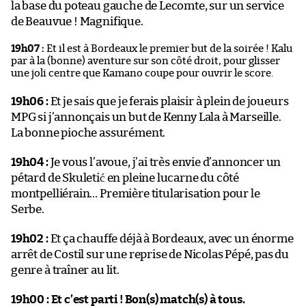
la base du poteau gauche de Lecomte, sur un service
de Beauvue ! Magnifique.
19h07 :
Et il est à Bordeaux le premier but de la soirée ! Kalu
par à la (bonne) aventure sur son côté droit, pour glisser
une joli centre que Kamano coupe pour ouvrir le score.
19h06 :
Et je sais que je ferais plaisir à plein de joueurs
MPG si j’annonçais un but de Kenny Lala à Marseille.
La bonne pioche assurément.
19h04 :
Je vous l’avoue, j’ai très envie d’annoncer un
pétard de Skuletić en pleine lucarne du côté
montpelliérain… Première titularisation pour le
Serbe.
19h02 :
Et ça chauffe déjà à Bordeaux, avec un énorme
arrêt de Costil sur une reprise de Nicolas Pépé, pas du
genre à traîner au lit.
19h00 :
Et c’est parti ! Bon(s) match(s) à tous.