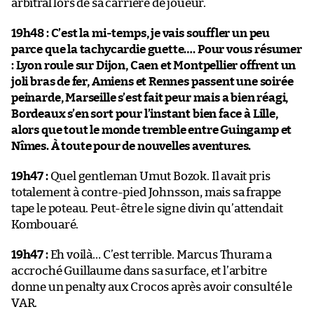
arbitral lors de sa carrière de joueur.
19h48 : C’est la mi-temps, je vais souffler un peu
parce que la tachycardie guette…. Pour vous résumer
: Lyon roule sur Dijon, Caen et Montpellier offrent un
joli bras de fer, Amiens et Rennes passent une soirée
peinarde, Marseille s’est fait peur mais a bien réagi,
Bordeaux s’en sort pour l’instant bien face à Lille,
alors que tout le monde tremble entre Guingamp et
Nîmes. À toute pour de nouvelles aventures.
19h47 :
Quel gentleman Umut Bozok. Il avait pris
totalement à contre-pied Johnsson, mais sa frappe
tape le poteau. Peut-être le signe divin qu’attendait
Kombouaré.
19h47 :
Eh voilà… C’est terrible. Marcus Thuram a
accroché Guillaume dans sa surface, et l’arbitre
donne un penalty aux Crocos après avoir consulté le
VAR.