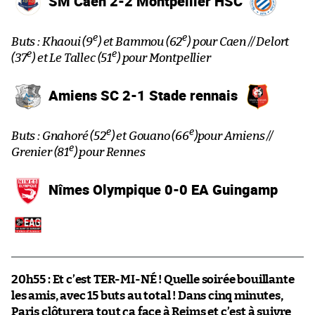
SM Caen 2-2 Montpellier HSC
e
e
Buts : Khaoui (9
) et Bammou (62
) pour Caen // Delort
e
e
(37
) et Le Tallec (51
) pour Montpellier
Amiens SC 2-1 Stade rennais
e
e
Buts : Gnahoré (52
) et Gouano (66
)pour Amiens //
e
Grenier (81
) pour Rennes
Nîmes Olympique 0-0 EA Guingamp
20h55 :
Et c’est TER-MI-NÉ ! Quelle soirée bouillante
les amis, avec 15 buts au total ! Dans cinq minutes,
Paris clôturera tout ça face à Reims et c’est à suivre