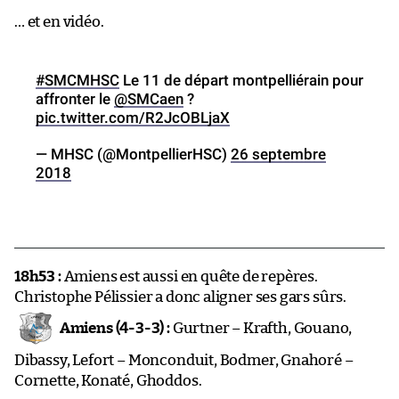
… et en vidéo.
#SMCMHSC
Le 11 de départ montpelliérain pour
affronter le
@SMCaen
?
pic.twitter.com/R2JcOBLjaX
— MHSC (@MontpellierHSC)
26 septembre
2018
18h53 :
Amiens est aussi en quête de repères.
Christophe Pélissier a donc aligner ses gars sûrs.
Amiens (4-3-3) :
Gurtner – Krafth, Gouano,
Dibassy, Lefort – Monconduit, Bodmer, Gnahoré –
Cornette, Konaté, Ghoddos.