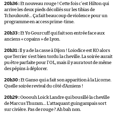
20h36 :
Et nouveau rouge ! Cette fois c’est Hilton qui
arrive les deux pieds décollés sur les tibias de
Tchoukouté… Ça fait beaucoup de violence pour un
programme en access prime-time.
20h33 :
Et Yo Gourcuff qui fait son entrée face aux
anciens « copains » de Lyon.
20h31 :
Il y a de la casse à Dijon ! Loiodice est KO alors
que Terrier s’est bien tordu la cheville. La soirée aurait
pu être parfaite pour l’OL, mais il y aura tout de même
des pépins à déplorer.
20h30 :
Et Ganso qui a fait son apparition à la Licorne.
Quelle soirée revival du côté d’Amiens !
20h29 :
Oooouh Loick Landre qui bousillé la cheville
de Marcus Thuram… L’attaquant guingampais sort
sur civière. Pas de rouge ? Ah bah non.