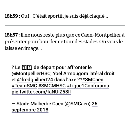
18h59 :
Ouf ! C’était sportif, je suis déjà claqué…
18h57 :
Il ne nous reste plus que ce Caen-Montpellier à
présenter pour boucler ce tour des stades. On vous le
laisse en image…
? Le 1️⃣1️⃣ de départ pour affronter le
@MontpellierHSC
, Yoël Armougom latéral droit
et
@fredguilbert24
dans l’axe ??
#SMCaen
#TeamSMC
#SMCMHSC
#Ligue1Conforama
pic.twitter.com/faNUiZ58lI
— Stade Malherbe Caen (@SMCaen)
26
septembre 2018