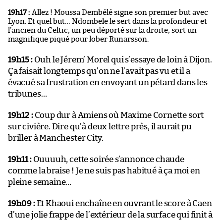
19h17 :
Allez ! Moussa Dembélé signe son premier but avec
Lyon. Et quel but… Ndombele le sert dans la profondeur et
l’ancien du Celtic, un peu déporté sur la droite, sort un
magnifique piqué pour lober Runarsson.
19h15 :
Ouh le Jérem’ Morel qui s’essaye de loin à Dijon.
Ça faisait longtemps qu’on ne l’avait pas vu et il a
évacué sa frustration en envoyant un pétard dans les
tribunes…
19h12 :
Coup dur à Amiens où Maxime Cornette sort
sur civière. Dire qu’à deux lettre près, il aurait pu
briller à Manchester City.
19h11 :
Ouuuuh, cette soirée s’annonce chaude
comme la braise ! Je ne suis pas habitué à ça moi en
pleine semaine…
19h09 :
Et Khaoui enchaîne en ouvrant le score à Caen
d’une jolie frappe de l’extérieur de la surface qui finit à