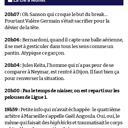
20h07 :
Oh Sanson qui croque le but du break…
Pourtant Valère Germain s’était sacrifier pour la
dévier de la tête.
20h06 :
Bernardoni, quand il capte une balle aérienne,
il se met à gesticuler dans tous les sens comme un
pantin. Atypique ce garçon.
20h04 :
Jules Keïta, l’homme qui n’a pas peur de se
comparer à Neymar, est rentré à Dijon. Il faut bien ça
pour renverser la situation.
20h00 : Pas le temps de niaiser, on est reparti sur les
pelouses de Ligue 1.
19h59 :
Petite info qui m’avait échappée : le quatrième
arbitre à Marseille s’appelle Gaël Angoula. Oui, oui, le
même qui faisait des
high kicks
et traumatisait le corps