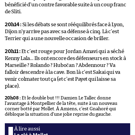
bénéficié d’un contre favorable suite à un coup franc
de Sliti.
20h14 :
Si les débats se sont rééquilibrés face à Lyon,
Dijon n’y arrive pas avec sa défense à cinq. Là c’est
Terrier qui a une nouvelle occasion de briller.
20h11 :
Et c’est rouge pour Jordan Amavi qui a séché
Kenny Lala… Ils ont encore des défenseurs en stock à
Marseille ? Rolando ? Hubočan ? Abdennour ? Va
falloir descendre à la cave. Bon là c’est Sakai qui va
venir colmater tout ça (et c’est Payet qui laisse sa
place).
20h08 :
Et le double but !!! Damien Le Tallec donne
l’avantage à Montpellier de la tête, suite à un nouveau
corner botté par Mollet. À Amiens, c’est Gnahoré qui
débloque la situation d’une jolie reprise du gauche.
La clé à Mollet