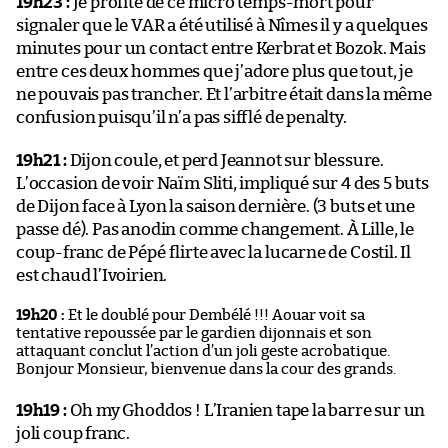
19h23 :
Je profite de ce micro temps-mort pour
signaler que le VAR a été utilisé à Nîmes il y a quelques
minutes pour un contact entre Kerbrat et Bozok. Mais
entre ces deux hommes que j’adore plus que tout, je
ne pouvais pas trancher. Et l’arbitre était dans la même
confusion puisqu’il n’a pas sifflé de penalty.
19h21 :
Dijon coule, et perd Jeannot sur blessure.
L’occasion de voir Naïm Sliti, impliqué sur 4 des 5 buts
de Dijon face à Lyon la saison dernière. (3 buts et une
passe dé). Pas anodin comme changement. À Lille, le
coup-franc de Pépé flirte avec la lucarne de Costil. Il
est chaud l’Ivoirien.
19h20 :
Et le doublé pour Dembélé !!! Aouar voit sa
tentative repoussée par le gardien dijonnais et son
attaquant conclut l’action d’un joli geste acrobatique.
Bonjour Monsieur, bienvenue dans la cour des grands.
19h19 :
Oh my Ghoddos ! L’Iranien tape la barre sur un
joli coup franc.