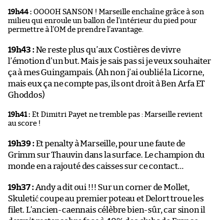
19h44 :
OOOOH SANSON ! Marseille enchaîne grâce à son
milieu qui enroule un ballon de l’intérieur du pied pour
permettre à l’OM de prendre l’avantage.
19h43 :
Ne reste plus qu’aux Costières de vivre
l’émotion d’un but. Mais je sais pas si je veux souhaiter
ça à mes Guingampais. (Ah non j’ai oublié la Licorne,
mais eux ça ne compte pas, ils ont droit à Ben Arfa ET
Ghoddos)
19h41 :
Et Dimitri Payet ne tremble pas : Marseille revient
au score !
19h39 :
Et penalty à Marseille, pour une faute de
Grimm sur Thauvin dans la surface. Le champion du
monde en a rajouté des caisses sur ce contact…
19h37 :
Andy a dit oui !!! Sur un corner de Mollet,
Skuletić coupe au premier poteau et Delort troue les
filet. L’ancien-caennais célèbre bien-sûr, car sinon il