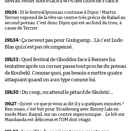
devrait rester sobre face à 40% des clubs de France.
19h36 :
Et le festival lyonnais continue à Dijon ! Martin
Terrier reprend de la tête un centre très précis de Rafael au
second poteau. C’est donc Dijon qui est au fond du trou, à
cause de Terrier.
19h34 :
Ça ne veut pas pour Guingamp… Là c’est Ludo
Blas qui n’est pas récompensé.
19h33 :
Quel festival de Ghoddos face à Rennes (sa
tentative après un corner passe tout proche du poteau
de Koubek). Comme quoi, pas besoin e mettre quatre
attaquant quand on a un type comme lui.
19h30 :
Du coup, on attend le pétard de Skuletić…
19h27 :
Qu’est-ce que je vous ai dit il y a quelques minutes ?
Ben ouais, c’est but pour Strasbourg avec Kenny Lala en
mode Marc Raquil, sur un contre supersonique… Le lob sur
Mandanda est délicieux et l’OM doit réagir.