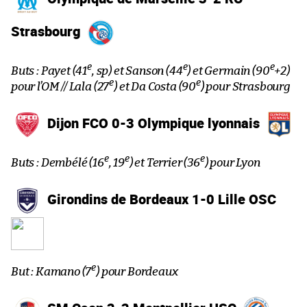
Strasbourg
e
e
e
Buts : Payet (41
, sp) et Sanson (44
) et Germain (90
+2)
e
e
pour l’OM // Lala (27
) et Da Costa (90
) pour Strasbourg
Dijon FCO 0-3 Olympique lyonnais
e
e
e
Buts : Dembélé (16
, 19
) et Terrier (36
) pour Lyon
Girondins de Bordeaux 1-0 Lille OSC
e
But : Kamano (7
) pour Bordeaux