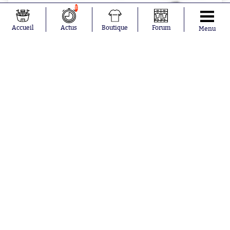
8
Accueil
Actus
Boutique
Forum
Menu
BOUTIQUE SO - MAGAZINES
Hors Série Society "Forbidden Stories"