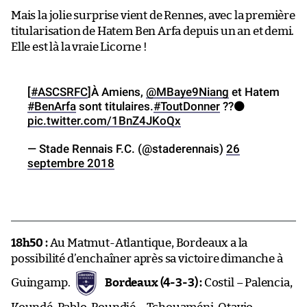
Mais la jolie surprise vient de Rennes, avec la première
titularisation de Hatem Ben Arfa depuis un an et demi.
Elle est là la vraie Licorne !
[
#ASCSRFC
]À Amiens,
@MBaye9Niang
et Hatem
#BenArfa
sont titulaires.
#ToutDonner
??⚫
pic.twitter.com/1BnZ4JKoQx
— Stade Rennais F.C. (@staderennais)
26
septembre 2018
18h50 :
Au Matmut-Atlantique, Bordeaux a la
possibilité d’enchaîner après sa victoire dimanche à
Guingamp.
Bordeaux (4-3-3) :
Costil – Palencia,