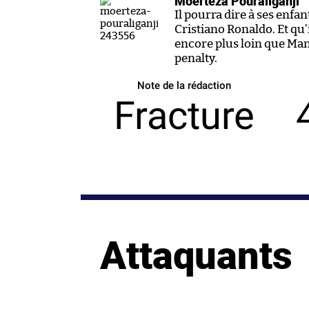
Moerteza Pouraliganji
Il pourra dire à ses enfan
Cristiano Ronaldo. Et qu’
encore plus loin que Man
penalty.
Note de la rédaction
Fracture
Attaquants