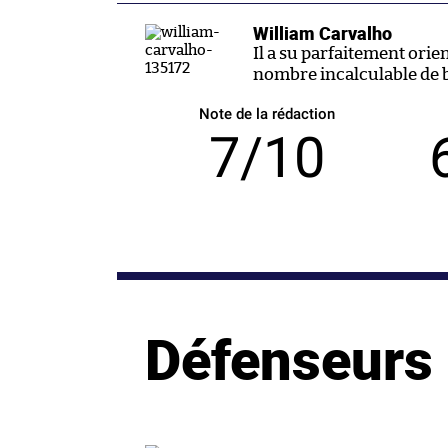
William Carvalho
Il a su parfaitement orien
nombre incalculable de b
Note de la rédaction
7/10
Défenseurs