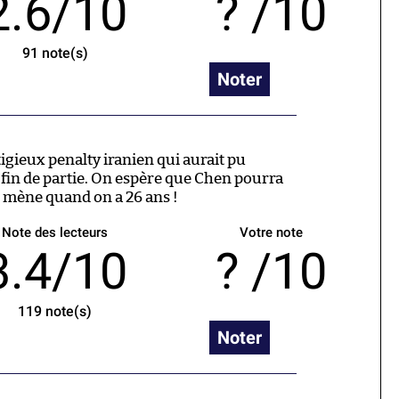
2.6/10
/10
91
note(s)
Noter
litigieux penalty iranien qui aurait pu
 fin de partie. On espère que Chen pourra
n mène quand on a 26 ans !
Note des lecteurs
Votre note
3.4/10
/10
119
note(s)
Noter