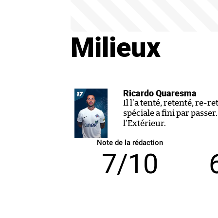
Milieux
Ricardo Quaresma
Il l’a tenté, retenté, re-r
spéciale a fini par passe
l’Extérieur.
Note de la rédaction
7/10