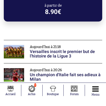
à partir de
8.90€
Aujourd'hui à 21:18
Versailles inscrit le premier but de
l'histoire de la Ligue 3
Aujourd'hui à 20:26
Un champion d'Italie fait ses adieux à
Milan
10
Aujourd'hui à 18:45
Accueil
Actus
Boutique
Forum
Menu
Accrochez vous : Toulouse se paye
Sion Oppong, talent de