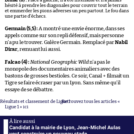
Lemar (8) :
Placé à gauche, il a été intenable et n’a jamais
hésité à prendre les diagonales pour couvrir tout le terrain
et emmerder les pions adverses un peu partout. Le fou dans
une partie d’échecs.
Germain (5,5) :
A montré une envie énorme, dans ses
appels comme sur son repli défensif, mais personne
n’a pu le trouver. Galère Germain. Remplacé par
Nabil
Dirar
, remuant lui aussi.
Falcao (4) :
National Geographic Wild
n’a pas le
monopole des documentaires animaliers avec des
bastons de grosses bestioles. Ce soir, Canal + filmait un
Tigre se faire écraser par un Lyon. Sans même qu’il
essaye de se débattre.
Résultats et classement de Ligue 1
Retrouvez tous les articles «
Ligue 1 » ici
Candidat à la mairie de Lyon, Jean-Michel Aulas
veut construire un nouveau stade