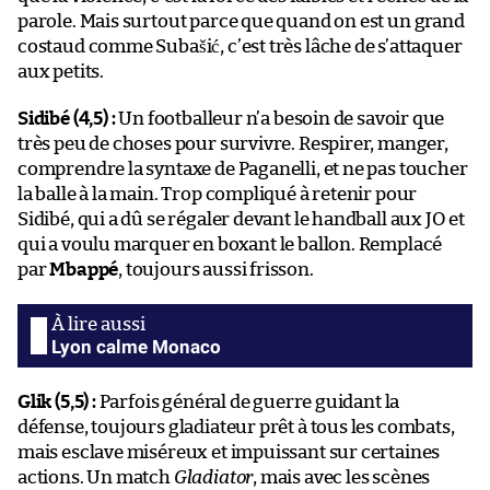
parole. Mais surtout parce que quand on est un grand
costaud comme Subašić, c’est très lâche de s’attaquer
aux petits.
Sidibé (4,5) :
Un footballeur n’a besoin de savoir que
très peu de choses pour survivre. Respirer, manger,
comprendre la syntaxe de Paganelli, et ne pas toucher
la balle à la main. Trop compliqué à retenir pour
Sidibé, qui a dû se régaler devant le handball aux JO et
qui a voulu marquer en boxant le ballon. Remplacé
par
Mbappé
, toujours aussi frisson.
Lyon calme Monaco
Glik (5,5) :
Parfois général de guerre guidant la
défense, toujours gladiateur prêt à tous les combats,
mais esclave miséreux et impuissant sur certaines
actions. Un match
Gladiator
, mais avec les scènes