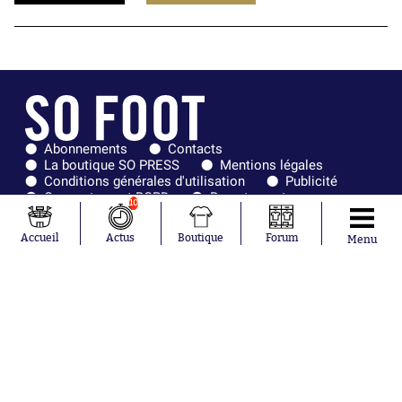
Abonnements
Contacts
La boutique SO PRESS
Mentions légales
Conditions générales d'utilisation
Publicité
Consentement RGPD
Recrutement
10
Joueurs en
Équipes en
tendance
tendance
Accueil
Actus
Boutique
Forum
Menu
Mohamed
Chelsea
Salah
Paris Saint-
Mykhailo
Germain
Mudryk
Bordeaux
Neymar
Olympique
Khalis Merah
lyonnais
Loïs Openda
FIFA
Moussa
Real Madrid
Niakhaté
RC Strasbourg