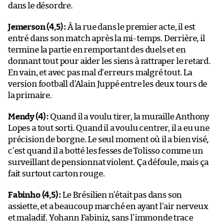
dans le désordre.
Jemerson (4,5) :
À la rue dans le premier acte, il est
entré dans son match après la mi-temps. Derrière, il
termine la partie en remportant des duels et en
donnant tout pour aider les siens à rattraper le retard.
En vain, et avec pas mal d’erreurs malgré tout. La
version football d’Alain Juppé entre les deux tours de
la primaire.
Mendy (4) :
Quand il a voulu tirer, la muraille Anthony
Lopes a tout sorti. Quand il a voulu centrer, il a eu une
précision de borgne. Le seul moment où il a bien visé,
c’est quand il a botté les fesses de Tolisso comme un
surveillant de pensionnat violent. Ça défoule, mais ça
fait surtout carton rouge.
Fabinho (4,5) :
Le Brésilien n’était pas dans son
assiette, et a beaucoup marché en ayant l’air nerveux
et maladif. Yohann Fabiniz, sans l’immonde trace