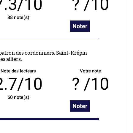
7.3/10
/10
88
note(s)
Noter
t patron des cordonniers. Saint-Krépin
es ailiers.
Note des lecteurs
Votre note
2.7/10
/10
60
note(s)
Noter