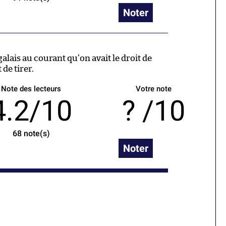
Noter
alais au courant qu’on avait le droit de
 de tirer.
Note des lecteurs
Votre note
4.2/10
/10
68
note(s)
Noter