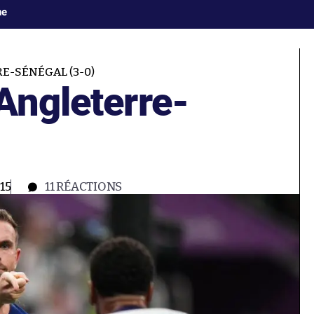
ne
E-SÉNÉGAL (3-0)
Angleterre-
15
11
RÉACTIONS