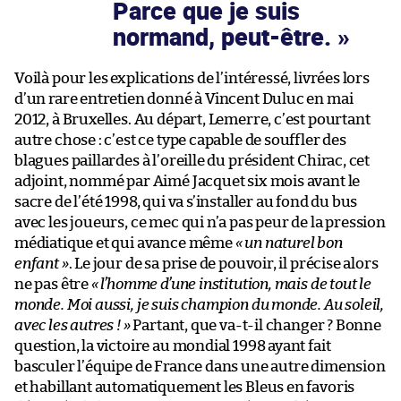
Parce que je suis
normand, peut-être.
Voilà pour les explications de l’intéressé, livrées lors
d’un rare entretien donné à Vincent Duluc en mai
2012, à Bruxelles. Au départ, Lemerre, c’est pourtant
autre chose : c’est ce type capable de souffler des
blagues paillardes à l’oreille du président Chirac, cet
adjoint, nommé par Aimé Jacquet six mois avant le
sacre de l’été 1998, qui va s’installer au fond du bus
avec les joueurs, ce mec qui n’a pas peur de la pression
médiatique et qui avance même
« un naturel bon
enfant »
. Le jour de sa prise de pouvoir, il précise alors
ne pas être
« l’homme d’une institution, mais de tout le
monde. Moi aussi, je suis champion du monde. Au soleil,
avec les autres ! »
Partant, que va-t-il changer ? Bonne
question, la victoire au mondial 1998 ayant fait
basculer l’équipe de France dans une autre dimension
et habillant automatiquement les Bleus en favoris