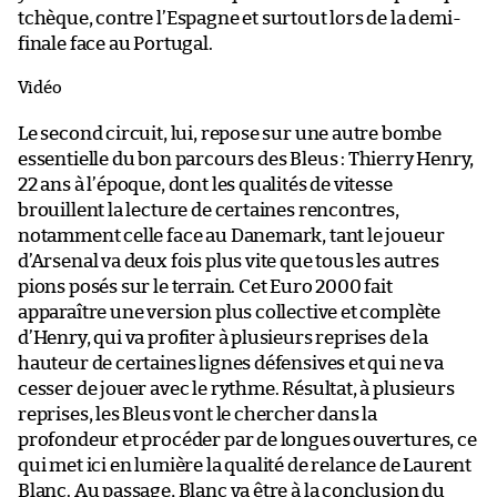
tchèque, contre l’Espagne et surtout lors de la demi-
finale face au Portugal.
Vidéo
Le second circuit, lui, repose sur une autre bombe
essentielle du bon parcours des Bleus : Thierry Henry,
22 ans à l’époque, dont les qualités de vitesse
brouillent la lecture de certaines rencontres,
notamment celle face au Danemark, tant le joueur
d’Arsenal va deux fois plus vite que tous les autres
pions posés sur le terrain. Cet Euro 2000 fait
apparaître une version plus collective et complète
d’Henry, qui va profiter à plusieurs reprises de la
hauteur de certaines lignes défensives et qui ne va
cesser de jouer avec le rythme. Résultat, à plusieurs
reprises, les Bleus vont le chercher dans la
profondeur et procéder par de longues ouvertures, ce
qui met ici en lumière la qualité de relance de Laurent
Blanc. Au passage, Blanc va être à la conclusion du