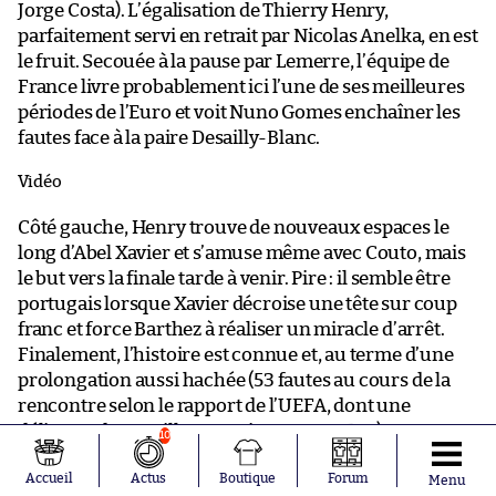
Jorge Costa). L’égalisation de Thierry Henry,
parfaitement servi en retrait par Nicolas Anelka, en est
le fruit. Secouée à la pause par Lemerre, l’équipe de
France livre probablement ici l’une de ses meilleures
périodes de l’Euro et voit Nuno Gomes enchaîner les
fautes face à la paire Desailly-Blanc.
Vidéo
Côté gauche, Henry trouve de nouveaux espaces le
long d’Abel Xavier et s’amuse même avec Couto, mais
le but vers la finale tarde à venir. Pire : il semble être
portugais lorsque Xavier décroise une tête sur coup
franc et force Barthez à réaliser un miracle d’arrêt.
Finalement, l’histoire est connue et, au terme d’une
prolongation aussi hachée (53 fautes au cours de la
rencontre selon le rapport de l’UEFA, dont une
délirante de Desailly sur Rui Costa, N.D.L.R.) que
10
débridée, Abel Xavier, souvent à la peine sous pression
Accueil
Actus
Boutique
Forum
au cours de la rencontre, tend sa main sur un centre
Menu