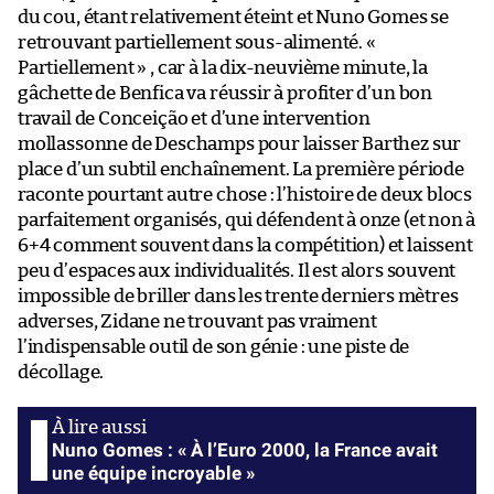
du cou, étant relativement éteint et Nuno Gomes se
retrouvant partiellement sous-alimenté. «
Partiellement » , car à la dix-neuvième minute, la
gâchette de Benfica va réussir à profiter d’un bon
travail de Conceição et d’une intervention
mollassonne de Deschamps pour laisser Barthez sur
place d’un subtil enchaînement. La première période
raconte pourtant autre chose : l’histoire de deux blocs
parfaitement organisés, qui défendent à onze (et non à
6+4 comment souvent dans la compétition) et laissent
peu d’espaces aux individualités. Il est alors souvent
impossible de briller dans les trente derniers mètres
adverses, Zidane ne trouvant pas vraiment
l’indispensable outil de son génie : une piste de
décollage.
Nuno Gomes : « À l’Euro 2000, la France avait
une équipe incroyable »