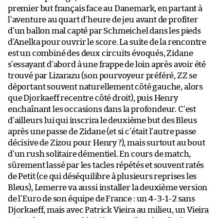
premier but français face au Danemark, en partant à
l’aventure au quart d’heure de jeu avant de profiter
d’un ballon mal capté par Schmeichel dans les pieds
d’Anelka pour ouvrir le score. La suite de la rencontre
est un combiné des deux circuits évoqués, Zidane
s’essayant d’abord à une frappe de loin après avoir été
trouvé par Lizarazu (son pourvoyeur préféré, ZZ se
déportant souvent naturellement côté gauche, alors
que Djorkaeff recentre côté droit), puis Henry
enchaînant les occasions dans la profondeur. C’est
d’ailleurs lui qui inscrira le deuxième but des Bleus
après une passe de Zidane (et si c’était l’autre passe
décisive de Zizou pour Henry ?), mais surtout au bout
d’un rush solitaire démentiel. En cours de match,
sûrement lassé par les tacles répétés et souvent ratés
de Petit (ce qui déséquilibre à plusieurs reprises les
Bleus), Lemerre va aussi installer la deuxième version
de l’Euro de son équipe de France : un 4-3-1-2 sans
Djorkaeff, mais avec Patrick Vieira au milieu, un Vieira