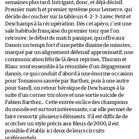
semaines plus tard. Intrigant, donc, et déjà décisif.
Premier match et premier système pour Lemerre, qui
décide de coucher sur la table un 4-2-3-1 avec Petit et
Deschamps à la récupération. Dès cet apéro, c’est une
sale habitude française du premier tour que l’on
retrouve : le début de match panique, qui offre aux
Danois un temps fort d’une petite dizaine de minutes,
marqué par un alignement défensif approximatif, une
communication fébrile (à deux reprises, Thuram et
Blanc vont ensemble à la retombée d’un dégagement
danois, ce qui conduit d’abord à une énorme occasion
pour Tomasson sauvée par Barthez, puis à une autre
pour Sand), un retour héroïque de Deschamps à la
suite d’un corner tricolore et une sortie suicide de
Fabien Barthez… Cette entrée en lice des champions
du monde est surtout intéressante, car elle permet de
faire ressortir plusieurs éléments. S’il est difficile de
scotcher un style précis aux Bleus de 2000, il est
possible d’établir ici deux de leurs circuits
préférentiels.