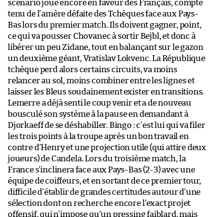
scénario joue encore en faveur des Français, compte
tenu de l’amère défaite des Tchèques face aux Pays-
Bas lors du premier match. Ils doivent gagner, point,
ce qui va pousser Chovanec à sortir Bejbl, et donc à
libérer un peu Zidane, tout en balançant sur le gazon
un deuxième géant, Vratislav Lokvenc. La République
tchèque perd alors certains circuits, va moins
relancer au sol, moins combiner entre les lignes et
laisser les Bleus soudainement exister en transitions.
Lemerre a déjà senti le coup venir et a de nouveau
bousculé son système à la pause en demandant à
Djorkaeff de se déshabiller. Bingo : c’est lui qui va filer
les trois points à la troupe après un bon travail en
contre d’Henry et une projection utile (qui attire deux
joueurs) de Candela. Lors du troisième match, la
France s’inclinera face aux Pays-Bas (2-3) avec une
équipe de coiffeurs, et en sortant de ce premier tour,
difficile d’établir de grandes certitudes autour d’une
sélection dont on recherche encore l’exact projet
offensif, qui n’impose qu’un pressing faiblard, mais