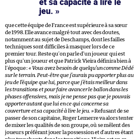
et sa capacité à lire le
jeu.
que cette équipe de France est supérieure à sa sœur
de 1998. Elle avance malgré tout avec des doutes,
notamment au sujet de Deschamps, dont les failles
techniques sont difficiles à masquer lors de ce
premier tour. Reste qu’on parle d’un joueur qui est
plus qu’un joueur et que Patrick Vieira définira bien à
l’époque :
« Vous avez besoin de quelqu’un comme Dédé
sur le terrain. Peut-être que j’aurais pu apporter plus au
jeu de l’équipe que lui, parce que j’étais meilleur dans
les transitions et pour faire avancer le ballon dans les
phases offensives, mais je ne pense pas que je pouvais
apporter autant que lui en ce qui concerne sa
couverture et sa capacité à lire le jeu. »
Refusant de se
passer de son capitaine, Roger Lemerre va alors tenter
de mixer les qualités de son groupe, où se mêlent des
joueurs préférant jouer la possession et d’autres étant