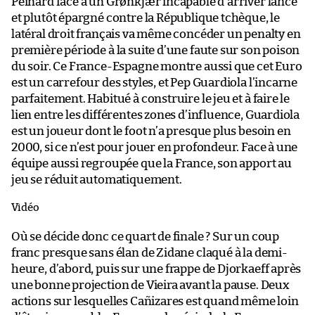
Peinard face à un Grønkjær incapable d’arriver lancé
et plutôt épargné contre la République tchèque, le
latéral droit français va même concéder un penalty en
première période à la suite d’une faute sur son poison
du soir. Ce France-Espagne montre aussi que cet Euro
est un carrefour des styles, et Pep Guardiola l’incarne
parfaitement. Habitué à construire le jeu et à faire le
lien entre les différentes zones d’influence, Guardiola
est un joueur dont le foot n’a presque plus besoin en
2000, si ce n’est pour jouer en profondeur. Face à une
équipe aussi regroupée que la France, son apport au
jeu se réduit automatiquement.
Vidéo
Où se décide donc ce quart de finale ? Sur un coup
franc presque sans élan de Zidane claqué à la demi-
heure, d’abord, puis sur une frappe de Djorkaeff après
une bonne projection de Vieira avant la pause. Deux
actions sur lesquelles Cañizares est quand même loin