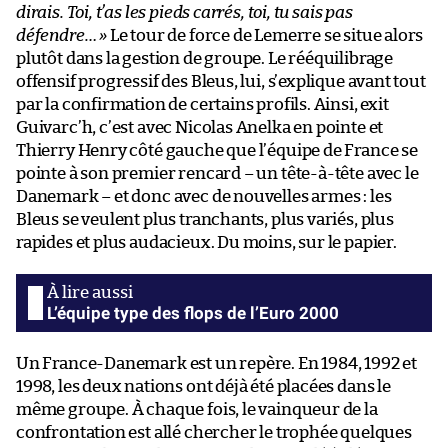
dirais. Toi, t’as les pieds carrés, toi, tu sais pas
défendre… »
Le tour de force de Lemerre se situe alors
plutôt dans la gestion de groupe. Le rééquilibrage
offensif progressif des Bleus, lui, s’explique avant tout
par la confirmation de certains profils. Ainsi, exit
Guivarc’h, c’est avec Nicolas Anelka en pointe et
Thierry Henry côté gauche que l’équipe de France se
pointe à son premier rencard – un tête-à-tête avec le
Danemark – et donc avec de nouvelles armes : les
Bleus se veulent plus tranchants, plus variés, plus
rapides et plus audacieux. Du moins, sur le papier.
L’équipe type des flops de l’Euro 2000
Un France-Danemark est un repère. En 1984, 1992 et
1998, les deux nations ont déjà été placées dans le
même groupe. À chaque fois, le vainqueur de la
confrontation est allé chercher le trophée quelques