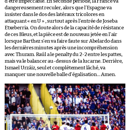
d’être impeccable. En seconde période, la France va
dangereusement reculer, alors que l’Espagne va
insister dans le dos des latéraux tricolores en
attaquant « en U » , surtout après l’entrée de Joseba
Etxeberria. On doute alors de la capacité de résistance
de ces Bleus, et la pièce est de nouveau jetée en l’air
lorsque Barthez s’en va faire faute sur Abelardo dans
les dernières minutes après une incompréhension
avec Thuram. Raúl a le penalty du 2-2 entre les pattes,
mais va le balancer au-dessus de la lucarne. Derrière,
Ismael Urzáiz, seul et complètement lâché, va
manquer une nouvelle balle d’égalisation… Amen.