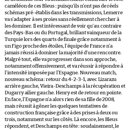
caméléon de ces Bleus : puisqu’ils n’ont pas de réels
schémas pré-établis dans les transmissions, Lemerre
va s’adapter à ses proies sans réellement chercher à
les dominer. Il est intéressant de voir qu’au contraire
des Pays-Bas ou du Portugal, brillant vainqueur de la
Turquie lors des quarts de finale grâce notamment à
un Figo proche des étoiles, l’équipe de France n’a
jamais réussi à dominer la majorité d’une rencontre.
Malgré tout, elle va progresser dans son approche,
notamment offensivement, et va réussir à répondre à
l’intensité imposée par l’Espagne. Nouveau match,
nouveau schéma : retour du 4-2-3-1, avec Lizarazu
arrière gauche, Vieira-Deschamps à la récupération et
Dugarry ailier gauche. Henry est de retour en pointe.
En face, l’Espagne n’a alors rien de sa fille de 2008,
mais réussit à gêner les quelques tentatives de
construction française grâce à des prises à deux ou
trois, notamment sur les côtés. Là encore, les Bleus
répondent, et Deschamps en tête : soudainement, le