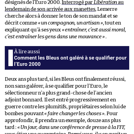
désignés de l’Euro 2000.
Interrogé par
Libération
au
lendemain de son arrivée aux manettes
, Lemerre
cherche alors à donner le ton de son mandat et se
décrit comme
« un compagnon, un artisan »
, tout en
expliquant qu’à ses yeux
« entraîner, c’est aussi moral,
c’est entraîner les gens dans une mouvance » .
Comment les Bleus ont galéré à se qualifier pour
l’Euro 2000
Deux ans plus tard, si les Bleus ont finalement réussi,
non sans galérer, à se qualifier pour l’Euro, le
sélectionneur n’a plus grand-chose de l’ancien
adjoint bonnard. Il est entré progressivement en
guerre contre les plumitifs, propriétaires selon lui de
bombes pouvant
« faire changer les choses »
. Pour
approfondir, il prendra un exemple, douze ans plus
tard :
« Un jour, dans une conférence de presse à la FFF,