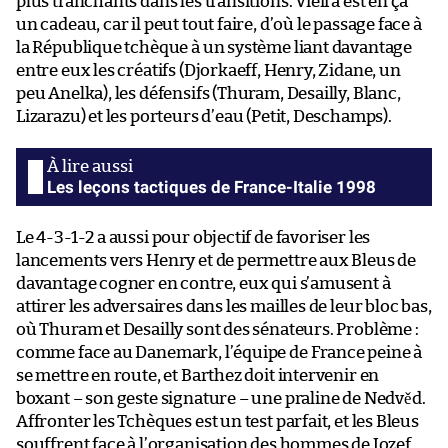
plus tranchants dans les transitions. Vieira est en ça
un cadeau, car il peut tout faire, d’où le passage face à
la République tchèque à un système liant davantage
entre eux les créatifs (Djorkaeff, Henry, Zidane, un
peu Anelka), les défensifs (Thuram, Desailly, Blanc,
Lizarazu) et les porteurs d’eau (Petit, Deschamps).
Les leçons tactiques de France-Italie 1998
Le 4-3-1-2 a aussi pour objectif de favoriser les
lancements vers Henry et de permettre aux Bleus de
davantage cogner en contre, eux qui s’amusent à
attirer les adversaires dans les mailles de leur bloc bas,
où Thuram et Desailly sont des sénateurs. Problème :
comme face au Danemark, l’équipe de France peine à
se mettre en route, et Barthez doit intervenir en
boxant – son geste signature – une praline de Nedvěd.
Affronter les Tchèques est un test parfait, et les Bleus
souffrent face à l’organisation des hommes de Jozef