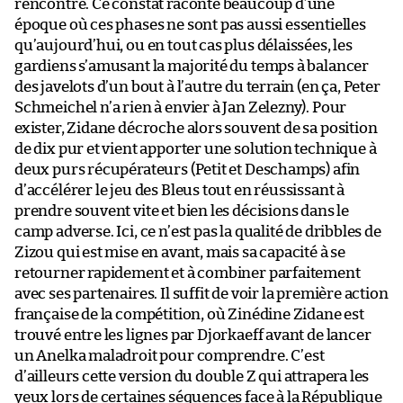
rencontre. Ce constat raconte beaucoup d’une
époque où ces phases ne sont pas aussi essentielles
qu’aujourd’hui, ou en tout cas plus délaissées, les
gardiens s’amusant la majorité du temps à balancer
des javelots d’un bout à l’autre du terrain (en ça, Peter
Schmeichel n’a rien à envier à Jan Zelezny). Pour
exister, Zidane décroche alors souvent de sa position
de dix pur et vient apporter une solution technique à
deux purs récupérateurs (Petit et Deschamps) afin
d’accélérer le jeu des Bleus tout en réussissant à
prendre souvent vite et bien les décisions dans le
camp adverse. Ici, ce n’est pas la qualité de dribbles de
Zizou qui est mise en avant, mais sa capacité à se
retourner rapidement et à combiner parfaitement
avec ses partenaires. Il suffit de voir la première action
française de la compétition, où Zinédine Zidane est
trouvé entre les lignes par Djorkaeff avant de lancer
un Anelka maladroit pour comprendre. C’est
d’ailleurs cette version du double Z qui attrapera les
yeux lors de certaines séquences face à la République