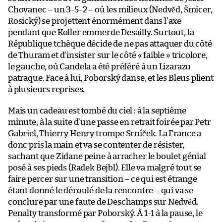
Chovanec – un 3-5-2 – où les milieux (Nedvěd, Šmicer,
Rosický) se projettent énormément dans l’axe
pendant que Koller emmerde Desailly. Surtout, la
République tchèque décide de ne pas attaquer du côté
de Thuram et d’insister sur le côté « faible » tricolore,
le gauche, où Candela a été préféré à un Lizarazu
patraque. Face à lui, Poborský danse, et les Bleus plient
à plusieurs reprises.
Mais un cadeau est tombé du ciel : à la septième
minute, à la suite d’une passe en retrait foirée par Petr
Gabriel, Thierry Henry trompe Srníček. La France a
donc pris la main et va se contenter de résister,
sachant que Zidane peine à arracher le boulet génial
posé à ses pieds (Radek Bejbl). Elle va malgré tout se
faire percer sur une transition – ce qui est étrange
étant donné le déroulé de la rencontre – qui va se
conclure par une faute de Deschamps sur Nedvěd.
Penalty transformé par Poborský. À 1-1 à la pause, le