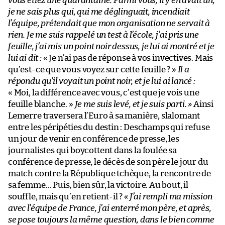
vous étiez une quarantaine. Parmi vous, il y en avait un,
je ne sais plus qui, qui me déglinguait, incendiait
l’équipe, prétendait que mon organisation ne servait à
rien. Je me suis rappelé un test à l’école, j’ai pris une
feuille, j’ai mis un point noir dessus, je lui ai montré et je
lui ai dit :
« Je n’ai pas de réponse à vos invectives. Mais
qu’est-ce que vous voyez sur cette feuille ? »
Il a
répondu qu’il voyait un point noir, et je lui ai lancé :
« Moi, la différence avec vous, c’est que je vois une
feuille blanche. »
Je me suis levé, et je suis parti. »
Ainsi
Lemerre traversera l’Euro à sa manière, slalomant
entre les péripéties du destin : Deschamps qui refuse
un jour de venir en conférence de presse, les
journalistes qui boycottent dans la foulée sa
conférence de presse, le décès de son père le jour du
match contre la République tchèque, la rencontre de
sa femme… Puis, bien sûr, la victoire. Au bout, il
souffle, mais qu’en retient-il ?
« J’ai rempli ma mission
avec l’équipe de France, j’ai enterré mon père, et après,
se pose toujours la même question, dans le bien comme