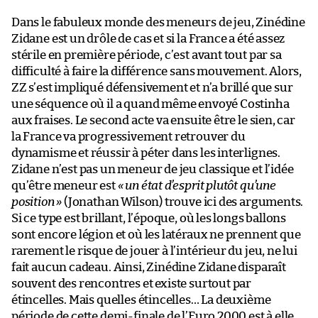
Dans le fabuleux monde des meneurs de jeu, Zinédine
Zidane est un drôle de cas et si la France a été assez
stérile en première période, c’est avant tout par sa
difficulté à faire la différence sans mouvement. Alors,
ZZ s’est impliqué défensivement et n’a brillé que sur
une séquence où il a quand même envoyé Costinha
aux fraises. Le second acte va ensuite être le sien, car
la France va progressivement retrouver du
dynamisme et réussir à péter dans les interlignes.
Zidane n’est pas un meneur de jeu classique et l’idée
qu’être meneur est
« un état d’esprit plutôt qu’une
position »
(Jonathan Wilson) trouve ici des arguments.
Si ce type est brillant, l’époque, où les longs ballons
sont encore légion et où les latéraux ne prennent que
rarement le risque de jouer à l’intérieur du jeu, ne lui
fait aucun cadeau. Ainsi, Zinédine Zidane disparaît
souvent des rencontres et existe surtout par
étincelles. Mais quelles étincelles… La deuxième
période de cette demi-finale de l’Euro 2000 est à elle