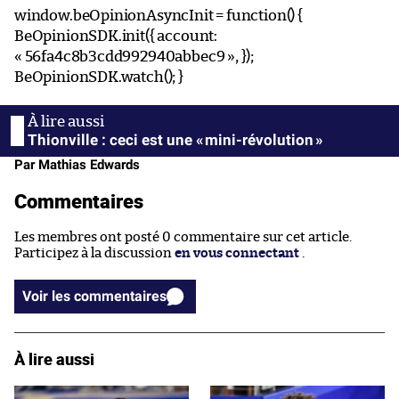
window.beOpinionAsyncInit = function() {
BeOpinionSDK.init({ account:
« 56fa4c8b3cdd992940abbec9 », });
BeOpinionSDK.watch(); }
Thionville : ceci est une « mini-révolution »
Par Mathias Edwards
Commentaires
Les membres ont posté 0 commentaire sur cet article.
Participez à la discussion
en vous connectant
.
Voir les commentaires
À lire aussi