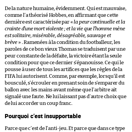
De la nature humaine, évidemment. Qui est mauvaise,
comme l’a théorisé Hobbes, en affirmant que cette
dernière est caractérisée par «
la peur continuelle et la
crainte d’une mort violente ; et la vie que l’homme mène
est solitaire, misérable, désagréable, sauvage et
brève
» . Ramenées à la condition du footballeur, les
paroles de ce bon vieux Thomas se traduisent par une
peur constante de la défaite, la victoire étant la seule
condition pour que ce dernier s’épanouisse. Ce qui le
pousse à user de tous les artifices que les règles de la
FIFA lui autorisent. Comme, par exemple, lorsqu’il est
bousculé, s’écrouler en prenant soin de s’emparer du
ballon avec les mains avant même que l’arbitre ait
signalé une faute. Ne lui laissant pas d’autre choix que
de lui accorder un coup franc.
Pourquoi c’est insupportable
Parce que c’est de l’anti-jeu. Et parce que dans ce type