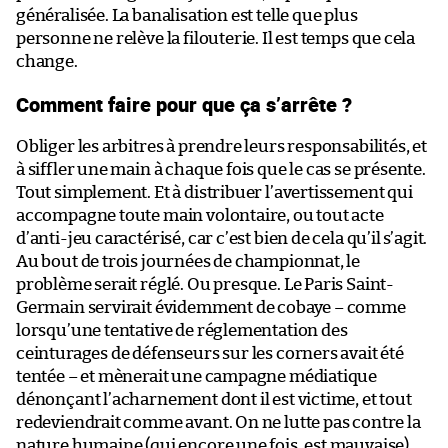
généralisée. La banalisation est telle que plus
personne ne relève la filouterie. Il est temps que cela
change.
Comment faire pour que ça s’arrête ?
Obliger les arbitres à prendre leurs responsabilités, et
à siffler une main à chaque fois que le cas se présente.
Tout simplement. Et à distribuer l’avertissement qui
accompagne toute main volontaire, ou tout acte
d’anti-jeu caractérisé, car c’est bien de cela qu’il s’agit.
Au bout de trois journées de championnat, le
problème serait réglé. Ou presque. Le Paris Saint-
Germain servirait évidemment de cobaye – comme
lorsqu’une tentative de réglementation des
ceinturages de défenseurs sur les corners avait été
tentée – et mènerait une campagne médiatique
dénonçant l’acharnement dont il est victime, et tout
redeviendrait comme avant. On ne lutte pas contre la
nature humaine (qui encore une fois, est mauvaise).