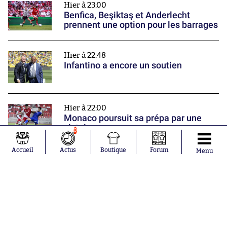
Hier à 23:00
Benfica, Beşiktaş et Anderlecht
prennent une option pour les barrages
Hier à 22:48
Infantino a encore un soutien
Hier à 22:00
Monaco poursuit sa prépa par une
victoire
0
Nos partenaires
Accueil
Actus
Boutique
Forum
Menu