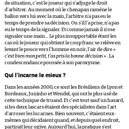
de situation, c’est le joueur qui s’adjuge le droit
d’arbitrer. Au moment où le chenapan ramène le
ballon vers lui avec la main, l’arbitre n’a pas eu le
temps de prendre sa décision. Ou s’il l’a prise, n’a pas
eu le temps de la signaler. Et comme jamais il n’ose
signaler une main… Le plus insupportable étant les
cas où le joueur qui obtient le coup franc se relève en
levant le pouce vers l’homme en noir, l’air de dire «
c’est bien mon petit, t’as pris la bonne décision
» . La
condescendance poussée à son paroxysme.
Qui l’incarne le mieux ?
Dans les années 2000, ce sont les Brésiliens de Lyon et
Bordeaux, Juninho et Wendel, qui ont le plus usé de
cette technique de truand. Et c’est tout sauf un hasard,
si les deux lascars étaient des spécialistes dans l’art
d’arroser les lucarnes. Bien souvent, c’étaient eux-
mêmes qui décidaient quand, et depuis quel endroit,
partirait leur ogive. Aujourd’hui, la pratique s’est