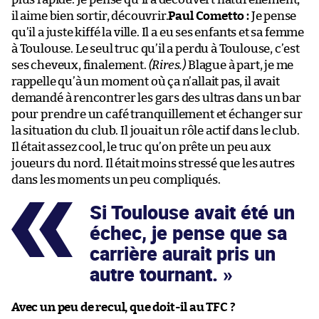
il aime bien sortir, découvrir.
Paul Cometto :
Je pense
qu’il a juste kiffé la ville. Il a eu ses enfants et sa femme
à Toulouse. Le seul truc qu’il a perdu à Toulouse, c’est
ses cheveux, finalement.
(Rires.)
Blague à part, je me
rappelle qu’à un moment où ça n’allait pas, il avait
demandé à rencontrer les gars des ultras dans un bar
pour prendre un café tranquillement et échanger sur
la situation du club. Il jouait un rôle actif dans le club.
Il était assez cool, le truc qu’on prête un peu aux
joueurs du nord. Il était moins stressé que les autres
dans les moments un peu compliqués.
Si Toulouse avait été un
échec, je pense que sa
carrière aurait pris un
autre tournant.
Avec un peu de recul, que doit-il au TFC ?