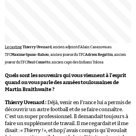
Le casting
Thierry Uvenard
, ancien adjoint d’Alain Casanova au
TFC
Maxime Spano-Rahou
, ancien joueur du TFC
Adrien Regattin
, ancien
joueur du TFC
Paul Cometto
, ancien capo des Indians Tolosa
Quels sont les souvenirs qui vous viennent à l’esprit
quand on vous parle des années toulousaines de
Martin Braithwaite ?
Thierry Uvenard :
Déjà, venir en France lui a permis de
découvrir un autre football et de se faire connaître.
C’est un super professionnel. Il demandait toujours à
faire un supplément de travail. Il me regardait et il me
disait :
« Thierry ! »
, et hop j’avais compris qu’il voulait