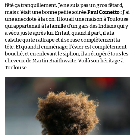
fêté ça tranquillement. Je ne suis pas un gros fêtard,
mais c’était une bonne petite soirée.
Paul Cometto :
J’ai
une anecdote à la con. Il louait une maison à Toulouse
qui appartenait à la famille d’un gars des Indians qui y
a vécu juste après lui. En fait, quand il part, il a la
calvitie qui le rattrape et il se rase complètement la
tête. Et quand il emménage, l’évier est complètement
bouché, et en enlevant le siphon, il a récupéré tous les
cheveux de Martin Braithwaite. Voilà son héritage à
Toulouse.