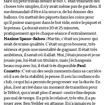
faire un petit travail devant le but. C’était vraiment des
choses très simples, il n’y avait même pas de gardien. Il
me demandait d’être à la source, de lui donner des
ballons. On mettait des piquets dans les coins pour
qu’il puisse marquer dans le but vide, entre le piquet et
le poteau. Ça durait entre 20 et 25 minutes,
pratiquement après chaque séance d’entraînement.
Maxime Spano-Rahou :
Martin, c’était un joueur qui
avait de vraies qualités. C’était un gros bosseur, très
sérieux et puis une mentalité de gagnant. Il était très
ambitieux, il savait où il allait. Moi, j’étais jeune et je ne
jouais pas, lui était un titulaire, mais j’échangeais
beaucoup avec lui, il était très disponible.
Paul
Cometto :
C’est un des seuls moments dans sa carrière
où il a eu de la stabilité, je pense. Il a eu la confiance du
club, ce qui lui a permis de progresser sur la durée. En
plus, il est arrivé dans un moment de transition pour
le Téfécé, qui n’avait plus d’avant-centre fixe depuis
pas mal de temps. Il a pris le relais et, très vite, il a pu
jouer avec Ben Yedder en attaque. Il n’a jamais eu le