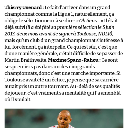
Thierry Uvenard :
Le fait d’arriver dans un grand
championnat comme la Ligue 1, naturellement, ça
oblige le sélectionneur à se dire :
« Oh tiens… »
Il était
déjà suivi
(il a été fêté sa première sélection le 5 juin
2013, deux mois avant de signer à Toulouse, NDLR)
,
mais qu’un club d’un grand championnat s’intéresse à
lui, forcément, ça interpelle. Ce qui est sûr, c’est que
d’une manière générale, c’était difficile de se passer de
Martin Braithwaite.
Maxime Spano-Rahou :
Ce sont
ses premiers pas dans un des cinq grands
championnats, donc c’est une marche importante. Si
Toulouse avait été un échec, je pense que sa carrière
aurait pris un autre tournant. Au-delà de ses qualités
de joueur, c’est vraiment sa mentalité qui l’a amené là
où il voulait.