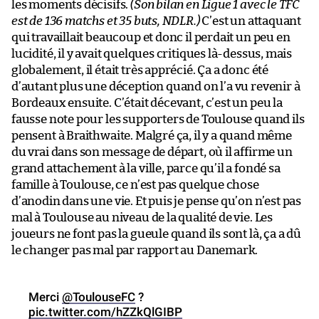
les moments décisifs.
(Son bilan en Ligue 1 avec le TFC
est de 136 matchs et 35 buts, NDLR.)
C’est un attaquant
qui travaillait beaucoup et donc il perdait un peu en
lucidité, il y avait quelques critiques là-dessus, mais
globalement, il était très apprécié. Ça a donc été
d’autant plus une déception quand on l’a vu revenir à
Bordeaux ensuite. C’était décevant, c’est un peu la
fausse note pour les supporters de Toulouse quand ils
pensent à Braithwaite. Malgré ça, il y a quand même
du vrai dans son message de départ, où il affirme un
grand attachement à la ville, parce qu’il a fondé sa
famille à Toulouse, ce n’est pas quelque chose
d’anodin dans une vie. Et puis je pense qu’on n’est pas
mal à Toulouse au niveau de la qualité de vie. Les
joueurs ne font pas la gueule quand ils sont là, ça a dû
le changer pas mal par rapport au Danemark.
Merci
@ToulouseFC
?
pic.twitter.com/hZZkQlGIBP