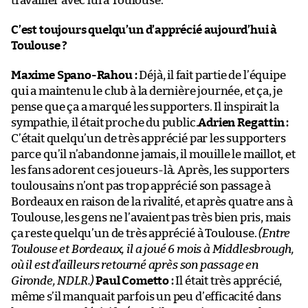
travailler avec lui à Toulouse.
C’est toujours quelqu’un d’apprécié aujourd’hui à
Toulouse ?
Maxime Spano-Rahou :
Déjà, il fait partie de l’équipe
qui a maintenu le club à la dernière journée, et ça, je
pense que ça a marqué les supporters. Il inspirait la
sympathie, il était proche du public.
Adrien Regattin :
C’était quelqu’un de très apprécié par les supporters
parce qu’il n’abandonne jamais, il mouille le maillot, et
les fans adorent ces joueurs-là. Après, les supporters
toulousains n’ont pas trop apprécié son passage à
Bordeaux en raison de la rivalité, et après quatre ans à
Toulouse, les gens ne l’avaient pas très bien pris, mais
ça reste quelqu’un de très apprécié à Toulouse.
(Entre
Toulouse et Bordeaux, il a joué 6 mois à Middlesbrough,
où il est d’ailleurs retourné après son passage en
Gironde, NDLR.)
Paul Cometto :
Il était très apprécié,
même s’il manquait parfois un peu d’efficacité dans