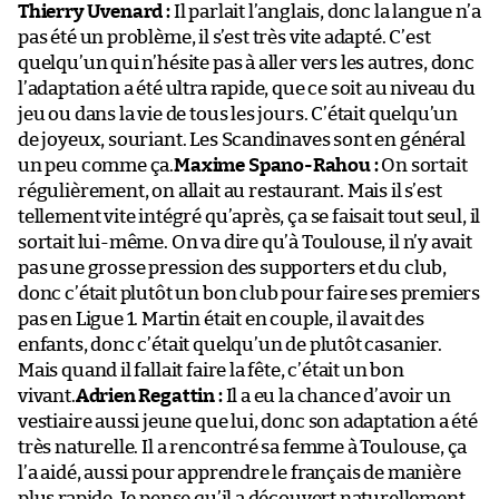
Thierry Uvenard :
Il parlait l’anglais, donc la langue n’a
pas été un problème, il s’est très vite adapté. C’est
quelqu’un qui n’hésite pas à aller vers les autres, donc
l’adaptation a été ultra rapide, que ce soit au niveau du
jeu ou dans la vie de tous les jours. C’était quelqu’un
de joyeux, souriant. Les Scandinaves sont en général
un peu comme ça.
Maxime Spano-Rahou :
On sortait
régulièrement, on allait au restaurant. Mais il s’est
tellement vite intégré qu’après, ça se faisait tout seul, il
sortait lui-même. On va dire qu’à Toulouse, il n’y avait
pas une grosse pression des supporters et du club,
donc c’était plutôt un bon club pour faire ses premiers
pas en Ligue 1. Martin était en couple, il avait des
enfants, donc c’était quelqu’un de plutôt casanier.
Mais quand il fallait faire la fête, c’était un bon
vivant.
Adrien Regattin :
Il a eu la chance d’avoir un
vestiaire aussi jeune que lui, donc son adaptation a été
très naturelle. Il a rencontré sa femme à Toulouse, ça
l’a aidé, aussi pour apprendre le français de manière
plus rapide. Je pense qu’il a découvert naturellement,