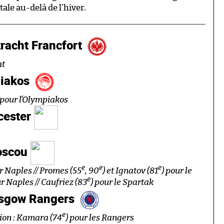
ale au-delà de l’hiver.
racht Francfort
ht
piakos
 pour l’Olympiakos
cester
oscou
e
e
e
r Naples // Promes (55
, 90
) et Ignatov (81
) pour le
e
ur Naples // Caufriez (83
) pour le Spartak
asgow Rangers
e
ion : Kamara (74
) pour les Rangers