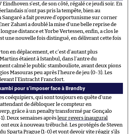
Eindhoven s’est, de son côté, régalé ce jeudi soir. En
erlandais n’ont pas pris la tempête, bien au
m Sangaré a fait preuve d’opportunisme sur corner
 Ener Zahavi a doublé la mise d’une belle reprise de
 longue distance et Yorbe Vertessen, enfin, a clos le
st une nouvelle fois distingué, en délivrant cette fois
on en déplacement, et c’est d’autant plus
artins étaient à Istanbul, dans l’antre du
ent calmé le public stambouliote, avant deux pions
ios Masouras peu après l’heure de jeu (0-3). Les
evant l’Eintracht Francfort.
Ekambi pour s’imposer face à Brøndby
ses coéquipiers, qui sont toujours en quête d’une
n attendant de débloquer le compteur en
ntwerp, grâce à un penalty transformé par Gonçalo
0-1). Deux semaines après
leur revers inaugural
s ont eux à nouveau trébuché. Les protégés de Steven
du Sparta Prague (1-0) et vont devoir vite réagir s’ils