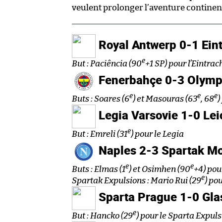
veulent prolonger l’aventure continent
Royal Antwerp 0-1 Eint
e
But : Paciência (90
+1 SP) pour l’Eintrac
Fenerbahçe 0-3 Olym
e
e
e
Buts : Soares (6
) et Masouras (63
, 68
)
Legia Varsovie 1-0 Lei
e
But : Emreli (31
) pour le Legia
Naples 2-3 Spartak M
e
e
Buts : Elmas (1
) et Osimhen (90
+4) pou
e
Spartak
Expulsions : Mario Rui (29
) po
Sparta Prague 1-0 Gl
e
But : Hancko (29
) pour le Sparta
Expuls