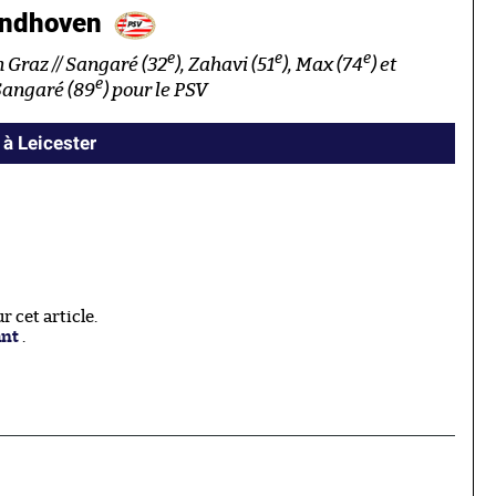
indhoven
e
e
e
 Graz // Sangaré (32
), Zahavi (51
), Max (74
) et
e
Sangaré (89
) pour le PSV
 à Leicester
 cet article.
ant
.