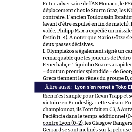
Futur adversaire de l’AS Monaco, le PSV 
déplacement chez le Sturm Graz, les Né
contraire. L’ancien Toulousain Ibrahi
(avant d’être expulsé en fin de match),
volée, Philipp Max a expédié un missile
festin (1-4). À noter que Mario Götze s’e
deux passes décisives.
L’Olympiakos a également signé un cart
remarquable que les joueurs de Pedro M
Fenerbahçe. Tiquinho Soares a rapidem
– dont un premier splendide – de Georg
Grecs tiennent les rênes du groupe D, d
Lyon s’en remet à Toko 
Rien n’est simple pour Kevin Trapp et 
victoire en Bundesliga cette saison. E
championnat, ils l’ont fait en C3, à A
Paciência dans le temps additionnel (
contre Lyon (0-2)
, les Glasgow Ranger
Gerrard se sont inclinés sur la pelouse 