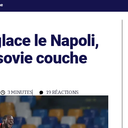
ne
lace le Napoli,
rsovie couche
3 MINUTES
19
RÉACTIONS