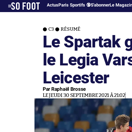
Actus
Paris Sportifs 🔞
S'abonner
Le Magazi
C3
RÉSUMÉ
Le Spartak g
le Legia Va
Leicester
Par Raphaël Brosse
LE JEUDI 30 SEPTEMBRE 2021 À 21:02