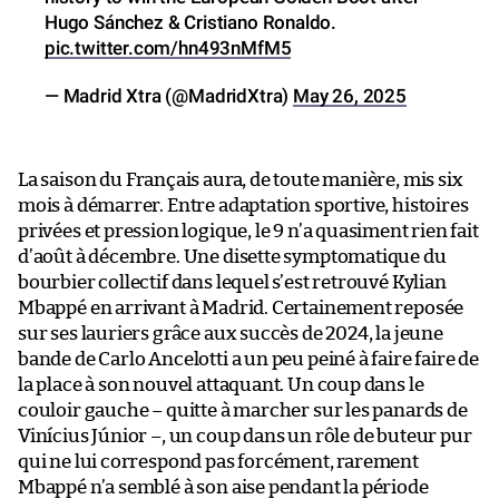
Hugo Sánchez & Cristiano Ronaldo.
pic.twitter.com/hn493nMfM5
— Madrid Xtra (@MadridXtra)
May 26, 2025
La saison du Français aura, de toute manière, mis six
mois à démarrer. Entre adaptation sportive, histoires
privées et pression logique, le 9 n’a quasiment rien fait
d’août à décembre. Une disette symptomatique du
bourbier collectif dans lequel s’est retrouvé Kylian
Mbappé en arrivant à Madrid. Certainement reposée
sur ses lauriers grâce aux succès de 2024, la jeune
bande de Carlo Ancelotti a un peu peiné à faire faire de
la place à son nouvel attaquant. Un coup dans le
couloir gauche – quitte à marcher sur les panards de
Vinícius Júnior –, un coup dans un rôle de buteur pur
qui ne lui correspond pas forcément, rarement
Mbappé n’a semblé à son aise pendant la période