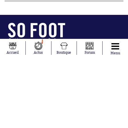
Abonnements
Contacts
1
La boutique SO PRESS
Mentions légales
Conditions générales d'utilisation
Publicité
Accueil
Actus
Boutique
Forum
Menu
Consentement RGPD
Recrutement
Joueurs en
Équipes en
tendance
tendance
Khalis Merah
FIFA
Loïs Openda
Real Madrid
Moussa
Bordeaux
Niakhaté
France
Nicolás
Chelsea
Tagliafico
Paris Saint-
Pavel Šulc
Germain
Gauthier Hein
Olympique
Lionel Messi
lyonnais
Gonzalo
AC Milan