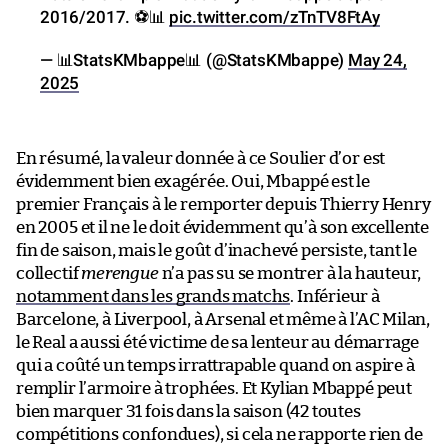
2016/2017. ⚽️📊
pic.twitter.com/zTnTV8FtAy
— 📊StatsKMbappe📊 (@StatsKMbappe)
May 24,
2025
En résumé, la valeur donnée à ce Soulier d’or est
évidemment bien exagérée. Oui, Mbappé est le
premier Français à le remporter depuis Thierry Henry
en 2005 et il ne le doit évidemment qu’à son excellente
fin de saison, mais le goût d’inachevé persiste, tant le
collectif
merengue
n’a pas su se montrer à la hauteur,
notamment dans les grands matchs
. Inférieur à
Barcelone, à Liverpool, à Arsenal et même à l’AC Milan,
le Real a aussi été victime de sa lenteur au démarrage
qui a coûté un temps irrattrapable quand on aspire à
remplir l’armoire à trophées. Et Kylian Mbappé peut
bien marquer 31 fois dans la saison (42 toutes
compétitions confondues), si cela ne rapporte rien de