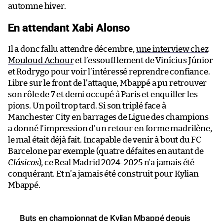
automne hiver.
En attendant Xabi Alonso
Il a donc fallu attendre décembre,
une interview chez
Mouloud Achour
et l’essoufflement de Vinícius Júnior
et Rodrygo pour voir l’intéressé reprendre confiance.
Libre sur le front de l’attaque, Mbappé a pu retrouver
son rôle de 7 et demi occupé à Paris et enquiller les
pions. Un poil trop tard. Si son triplé face à
Manchester City en barrages de Ligue des champions
a donné l’impression d’un retour en forme madrilène,
le mal était déjà fait. Incapable de venir à bout du FC
Barcelone par exemple (quatre défaites en autant de
Clásicos
), ce Real Madrid 2024-2025 n’a jamais été
conquérant. Et n’a jamais été construit pour Kylian
Mbappé.
Buts en championnat de Kylian Mbappé depuis