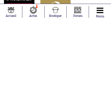
0
Accueil
Actus
Boutique
Forum
Menu
Abonnements
Contacts
La boutique SO PRESS
Mentions légales
Conditions générales d'utilisation
Publicité
Consentement RGPD
Recrutement
Joueurs en
Équipes en
tendance
tendance
Mohamed
Chelsea
Salah
Paris Saint-
Mykhailo
Germain
Mudryk
Bordeaux