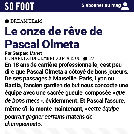
S’abonner au mag
DREAM TEAM
Le onze de rêve de
Pascal Olmeta
Par Gaspard Manet
LE MARDI 23 DÉCEMBRE 2014 À 15:00
27
En 18 ans de carrière professionnelle, c'est peu
dire que Pascal Olmeta a côtoyé de bons joueurs.
De ses passages à Marseille, Paris, Lyon ou
Bastia, l'ancien gardien de but nous concocte une
que
équipe avec une sacrée gueule, composée «
de bons mecs
», évidemment. Et Pascal l'assure,
cette équipe
même s'il la monte maintenant, «
pourrait gagner certains matchs de
championnat
».