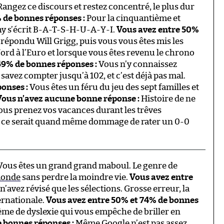
angez ce discours et restez concentré, le plus dur
 de bonnes réponses :
Pour la cinquantième et
chy s’écrit B-A-T-S-H-U-A-Y-I.
Vous avez entre 50%
répondu Will Grigg, puis vous vous êtes mis les
Nord à l’Euro et lorsque vous êtes revenu le chrono
49% de bonnes réponses :
Vous n’y connaissez
savez compter jusqu’à 102, et c’est déjà pas mal.
onses :
Vous êtes un féru du jeu des sept familles et
Vous n’avez aucune bonne réponse :
Histoire de ne
ous prenez vos vacances durant les trêves
n, ce serait quand même dommage de rater un 0-0
ous êtes un grand grand maboul. Le genre de
monde
sans perdre la moindre vie.
Vous avez entre
’avez révisé que les sélections. Grosse erreur, la
ernationale.
Vous avez entre 50% et 74% de bonnes
ème de dyslexie qui vous empêche de briller en
 bonnes réponses :
Même Google n’est pas assez