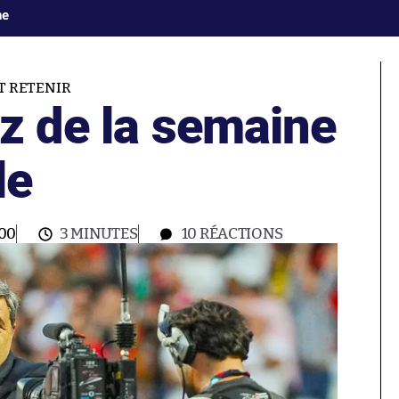
ne
UT RETENIR
z de la semaine
le
:00
3 MINUTES
10
RÉACTIONS