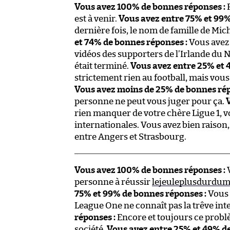
Vous avez 100% de bonnes réponses :
R
est à venir.
Vous avez entre 75% et 99%
dernière fois, le nom de famille de Mi
et 74% de bonnes réponses :
Vous avez 
vidéos des supporters de l’Irlande du 
était terminé.
Vous avez entre 25% et 
strictement rien au football, mais vous 
Vous avez moins de 25% de bonnes rép
personne ne peut vous juger pour ça.
rien manquer de votre chère Ligue 1, v
internationales. Vous avez bien raiso
entre Angers et Strasbourg.
Vous avez 100% de bonnes réponses :
V
personne à réussir
lejeuleplusdurdu
75% et 99% de bonnes réponses :
Vous n
League One ne connaît pas la trêve int
réponses :
Encore et toujours ce probl
société.
Vous avez entre 25% et 49% de