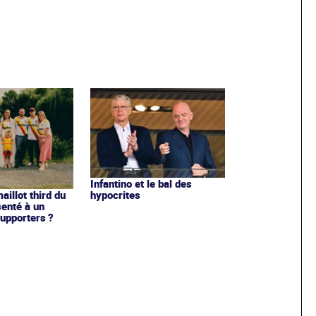
Infantino et le bal des
hypocrites
illot third du
enté à un
upporters ?