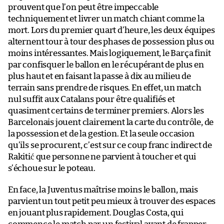
prouvent que l’on peut être impeccable
techniquement et livrer un match chiant comme la
mort. Lors du premier quart d’heure, les deux équipes
alternent tour à tour des phases de possession plus ou
moins intéressantes. Mais logiquement, le Barça finit
par confisquer le ballon en le récupérant de plus en
plus haut et en faisant la passe à dix au milieu de
terrain sans prendre de risques. En effet, un match
nul suffit aux Catalans pour être qualifiés et
quasiment certains de terminer premiers. Alors les
Barcelonais jouent clairement la carte du contrôle, de
la possession et de la gestion. Et la seule occasion
qu’ils se procurent, c’est sur ce coup franc indirect de
Rakitić que personne ne parvient à toucher et qui
s’échoue sur le poteau.
En face, la Juventus maîtrise moins le ballon, mais
parvient un tout petit peu mieux à trouver des espaces
en jouant plus rapidement. Douglas Costa, qui