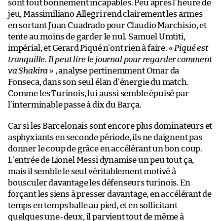
sont tout bonnement incapables. Peu après l’heure de
jeu, Massimiliano Allegri rend clairement les armes
en sortant Juan Cuadrado pour Claudio Marchisio, et
tente au moins de garder le nul. Samuel Umtiti,
impérial, et Gerard Piqué n’ont rien à faire. «
Piqué est
tranquille. Il peut lire le journal pour regarder comment
va Shakira
» , analyse pertinemment Omar da
Fonseca, dans son seul élan d’énergie du match.
Comme les Turinois, lui aussi semble épuisé par
l’interminable passe à dix du Barça.
Car si les Barcelonais sont encore plus dominateurs et
asphyxiants en seconde période, ils ne daignent pas
donner le coup de grâce en accélérant un bon coup.
L’entrée de Lionel Messi dynamise un peu tout ça,
mais il semble le seul véritablement motivé à
bousculer davantage les défenseurs turinois. En
forçant les siens à presser davantage, en accélérant de
temps en temps balle au pied, et en sollicitant
quelques une-deux, il parvient tout de même à