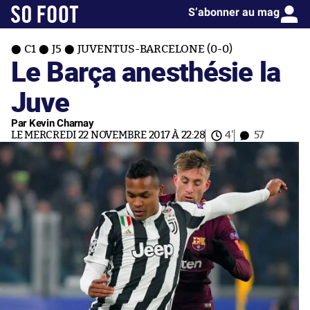
S’abonner au mag
C1
J5
JUVENTUS-BARCELONE (0-0)
Le Barça anesthésie la
Juve
Par Kevin Charnay
LE MERCREDI 22 NOVEMBRE 2017 À 22:28
4'
57