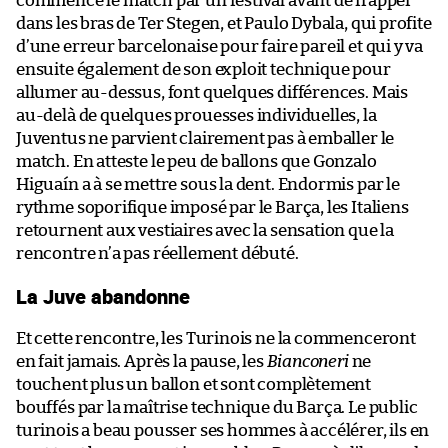
commence le match par un festival avant de frapper
dans les bras de Ter Stegen, et Paulo Dybala, qui profite
d’une erreur barcelonaise pour faire pareil et qui y va
ensuite également de son exploit technique pour
allumer au-dessus, font quelques différences. Mais
au-delà de quelques prouesses individuelles, la
Juventus ne parvient clairement pas à emballer le
match. En atteste le peu de ballons que Gonzalo
Higuaín a à se mettre sous la dent. Endormis par le
rythme soporifique imposé par le Barça, les Italiens
retournent aux vestiaires avec la sensation que la
rencontre n’a pas réellement débuté.
La Juve abandonne
Et cette rencontre, les Turinois ne la commenceront
en fait jamais. Après la pause, les
Bianconeri
ne
touchent plus un ballon et sont complètement
bouffés par la maîtrise technique du Barça. Le public
turinois a beau pousser ses hommes à accélérer, ils en