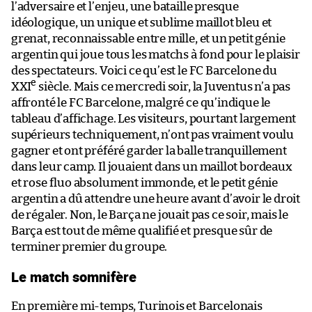
l’adversaire et l’enjeu, une bataille presque
idéologique, un unique et sublime maillot bleu et
grenat, reconnaissable entre mille, et un petit génie
argentin qui joue tous les matchs à fond pour le plaisir
des spectateurs. Voici ce qu’est le FC Barcelone du
e
XXI
siècle. Mais ce mercredi soir, la Juventus n’a pas
affronté le FC Barcelone, malgré ce qu’indique le
tableau d’affichage. Les visiteurs, pourtant largement
supérieurs techniquement, n’ont pas vraiment voulu
gagner et ont préféré garder la balle tranquillement
dans leur camp. Il jouaient dans un maillot bordeaux
et rose fluo absolument immonde, et le petit génie
argentin a dû attendre une heure avant d’avoir le droit
de régaler. Non, le Barça ne jouait pas ce soir, mais le
Barça est tout de même qualifié et presque sûr de
terminer premier du groupe.
Le match somnifère
En première mi-temps, Turinois et Barcelonais