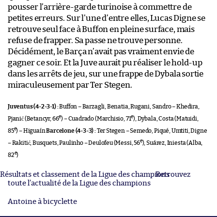
pousser l’arrière-garde turinoise à commettre de
petites erreurs. Sur l’une d’entre elles, Lucas Digne se
retrouve seul face à Buffon en pleine surface, mais
refuse de frapper. Sa passe ne trouve personne.
Décidément, le Barça n’avait pas vraiment envie de
gagner ce soir. Et la Juve aurait pu réaliser le hold-up
dans les arrêts de jeu, sur une frappe de Dybala sortie
miraculeusement par Ter Stegen.
Juventus (4-2-3-1) :
Buffon – Barzagli, Benatia, Rugani, Sandro – Khedira,
e
e
Pjanić (Betancyr, 66
) – Cuadrado (Marchisio, 71
), Dybala, Costa (Matuidi,
e
85
) – Higuaín
Barcelone (4-3-3) :
Ter Stegen – Semedo, Piqué, Umtiti, Digne
e
– Rakitić, Busquets, Paulinho – Deulofeu (Messi, 56
), Suárez, Iniesta (Alba,
e
82
)
Résultats et classement de la Ligue des champions
Retrouvez
toute l’actualité de la Ligue des champions
Antoine à bicyclette