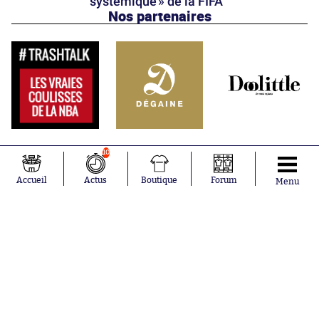
systémique » de la FIFA
Nos partenaires
10
Accueil
Actus
Boutique
Forum
Menu
Abonnements
Contacts
La boutique SO PRESS
Mentions légales
Conditions générales d'utilisation
Publicité
Consentement RGPD
Recrutement
Joueurs en
Équipes en
tendance
tendance