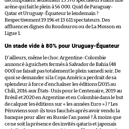
décomptaient seulement 13 370 spectateurs dans une
arène qui fait le plein à 56 000. Quid de Paraguay-
Qatar et Uruguay-Équateur le lendemain ?
Respectivement 19 196 et 13 611 spectateurs. Des
affluences dignes du Roudourou ou de La Mosson en
Ligue 1.
Un stade vide à 80% pour Uruguay-Équateur
D’ailleurs, même le choc Argentine-Colombie
annoncé à guichets fermés à Salvador de Bahia (48
000) ne faisait pas totalement le plein samedi soir. De
quoi se demander si la Copa América perdrait de sa
splendeur à force d’enchaîner les éditions (2015 au
Chili, 2016 aux États-Unis pour le Centenaire, 2019 au
Brésil et 2020 en Argentine et en Colombie dans le but
de calquer les éditions sur « les années Euro » ) ? Les
Péruviens sont-ils tous fauchés après avoir vendu la
baraque pour aller en Russie l’an passé ? À moins que
ce ne soit la présence des invités qataris et japonais