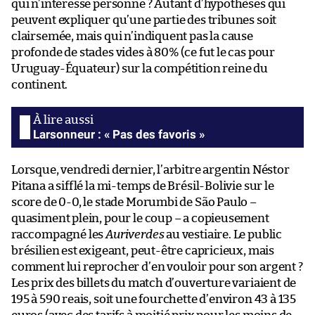
qui n’intéresse personne ? Autant d’hypothèses qui
peuvent expliquer qu’une partie des tribunes soit
clairsemée, mais qui n’indiquent pas la cause
profonde de stades vides à 80% (ce fut le cas pour
Uruguay-Équateur) sur la compétition reine du
continent.
Larsonneur : « Pas des favoris »
Lorsque, vendredi dernier, l’arbitre argentin Néstor
Pitana a sifflé la mi-temps de Brésil-Bolivie sur le
score de 0-0, le stade Morumbi de São Paulo –
quasiment plein, pour le coup – a copieusement
raccompagné les
Auriverdes
au vestiaire. Le public
brésilien est exigeant, peut-être capricieux, mais
comment lui reprocher d’en vouloir pour son argent ?
Les prix des billets du match d’ouverture variaient de
195 à 590 reais, soit une fourchette d’environ 43 à 135