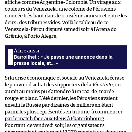
affiche comme Argentine-Colombie. Un virage aux
couleurs du Venezuela, une colonie de Péruviens
coincée très haut dans le troisième anneau et entre les
deux : des tribunes vides. Voilà le tableau de ce
Venezuela-Pérou disputé samedi soir à l’Arena do
Grêmio, à Porto Alegre.
Barroilhet : « Je passe une annonce dans la
presse locale, et… »
Si la crise économique et sociale au Venezuela écrase
le pouvoir d’achat des supporters de la
Vinotinto
, on
aurait au moins pu s’attendre à un raz-de-marée
rouge et blanc. L’été dernier, les Péruviens avaient
envahi la Russie par dizaines de milliers en étant
parmi les plus représentés en tribune,
à commencer
par le match face aux Bleus à Ekaterinbourg
…
Pourtant, ce vendredi soir, les organisateurs