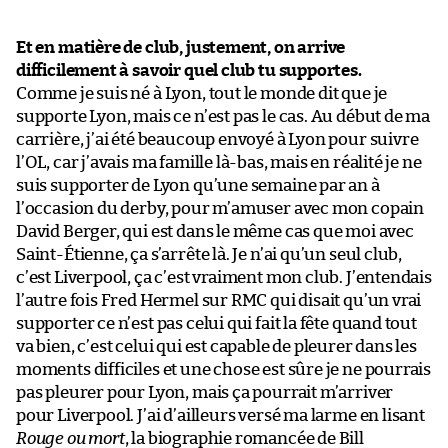
Et en matière de club, justement, on arrive
difficilement à savoir quel club tu supportes.
Comme je suis né à Lyon, tout le monde dit que je
supporte Lyon, mais ce n’est pas le cas. Au début de ma
carrière, j’ai été beaucoup envoyé à Lyon pour suivre
l’OL, car j’avais ma famille là-bas, mais en réalité je ne
suis supporter de Lyon qu’une semaine par an à
l’occasion du derby, pour m’amuser avec mon copain
David Berger, qui est dans le même cas que moi avec
Saint-Étienne, ça s’arrête là. Je n’ai qu’un seul club,
c’est Liverpool, ça c’est vraiment mon club. J’entendais
l’autre fois Fred Hermel sur RMC qui disait qu’un vrai
supporter ce n’est pas celui qui fait la fête quand tout
va bien, c’est celui qui est capable de pleurer dans les
moments difficiles et une chose est sûre je ne pourrais
pas pleurer pour Lyon, mais ça pourrait m’arriver
pour Liverpool. J’ai d’ailleurs versé ma larme en lisant
Rouge ou mort
, la biographie romancée de Bill