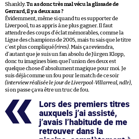
Shankly.
Tu as donc très mal vécu la glissade de
Gerrard, il y a deux ans ?
Évidemment, même si quand tu es supporter de
Liverpool, tu as appris à ne plus gagner. Il faut
attendre des coups d’éclat mémorables, comme la
Ligue des champions de 2005, mais tu sais que le titre
c’est plus compliqué
(rires)
. Mais ça reviendra,
d’autant que je suis un fan absolu de Jürgen Klopp,
donc tu imagines bien que l’union des deux est
quelque chose d’absolument magique pour moi. Je
suis déjà comme un fou pour le match de ce soir
(interview réalisée le jour de Liverpool-Villarreal, ndlr)
,
si on passe ça va être un truc de fou.
Lors des premiers titres
auxquels j’ai assisté,
j’avais l’habitude de me
retrouver dans la