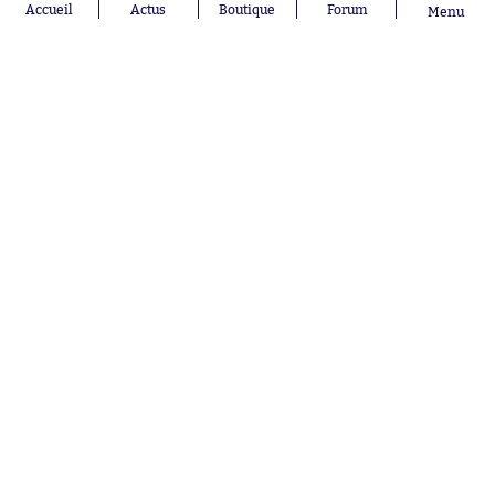
Accueil
Actus
Boutique
Forum
Menu
Aujourd'hui à 17:48
Facundo Medina va soulager les
comptes de l'OM
Aujourd'hui à 17:36
Mohamed Salah est officiellement un
joueur de Trabzonspor
Nos partenaires