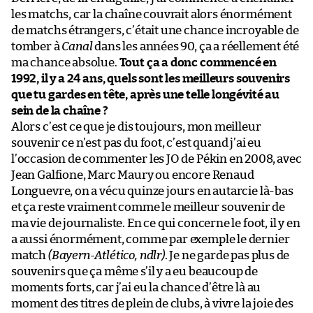
les matchs, car la chaîne couvrait alors énormément
de matchs étrangers, c’était une chance incroyable de
tomber à
Canal
dans les années 90, ça a réellement été
ma chance absolue.
Tout ça a donc commencé en
1992, il y a 24 ans, quels sont les meilleurs souvenirs
que tu gardes en tête, après une telle longévité au
sein de la chaîne ?
Alors c’est ce que je dis toujours, mon meilleur
souvenir ce n’est pas du foot, c’est quand j’ai eu
l’occasion de commenter les JO de Pékin en 2008, avec
Jean Galfione, Marc Maury ou encore Renaud
Longuevre, on a vécu quinze jours en autarcie là-bas
et ça reste vraiment comme le meilleur souvenir de
ma vie de journaliste. En ce qui concerne le foot, il y en
a aussi énormément, comme par exemple le dernier
match
(Bayern-Atlético, ndlr)
. Je ne garde pas plus de
souvenirs que ça même s’il y a eu beaucoup de
moments forts, car j’ai eu la chance d’être là au
moment des titres de plein de clubs, à vivre la joie des