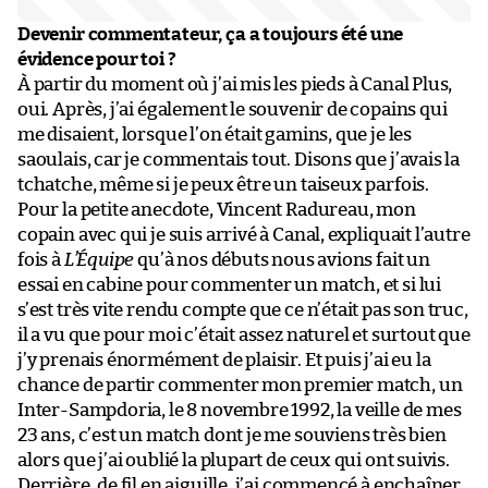
Devenir commentateur, ça a toujours été une
évidence pour toi ?
À partir du moment où j’ai mis les pieds à Canal Plus,
oui. Après, j’ai également le souvenir de copains qui
me disaient, lorsque l’on était gamins, que je les
saoulais, car je commentais tout. Disons que j’avais la
tchatche, même si je peux être un taiseux parfois.
Pour la petite anecdote, Vincent Radureau, mon
copain avec qui je suis arrivé à Canal, expliquait l’autre
fois à
L’Équipe
qu’à nos débuts nous avions fait un
essai en cabine pour commenter un match, et si lui
s’est très vite rendu compte que ce n’était pas son truc,
il a vu que pour moi c’était assez naturel et surtout que
j’y prenais énormément de plaisir. Et puis j’ai eu la
chance de partir commenter mon premier match, un
Inter-Sampdoria, le 8 novembre 1992, la veille de mes
23 ans, c’est un match dont je me souviens très bien
alors que j’ai oublié la plupart de ceux qui ont suivis.
Derrière, de fil en aiguille, j’ai commencé à enchaîner