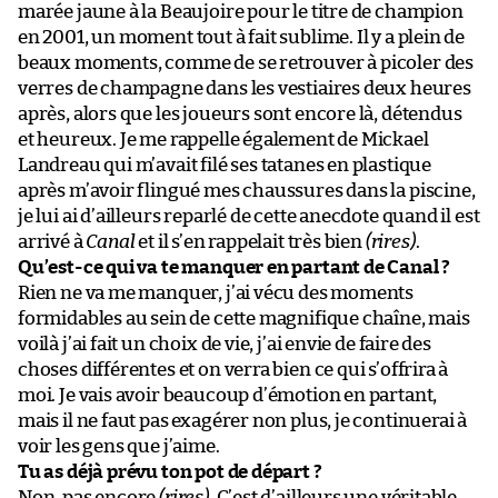
marée jaune à la Beaujoire pour le titre de champion
en 2001, un moment tout à fait sublime. Il y a plein de
beaux moments, comme de se retrouver à picoler des
verres de champagne dans les vestiaires deux heures
après, alors que les joueurs sont encore là, détendus
et heureux. Je me rappelle également de Mickael
Landreau qui m’avait filé ses tatanes en plastique
après m’avoir flingué mes chaussures dans la piscine,
je lui ai d’ailleurs reparlé de cette anecdote quand il est
arrivé à
Canal
et il s’en rappelait très bien
(rires)
.
Qu’est-ce qui va te manquer en partant de Canal ?
Rien ne va me manquer, j’ai vécu des moments
formidables au sein de cette magnifique chaîne, mais
voilà j’ai fait un choix de vie, j’ai envie de faire des
choses différentes et on verra bien ce qui s’offrira à
moi. Je vais avoir beaucoup d’émotion en partant,
mais il ne faut pas exagérer non plus, je continuerai à
voir les gens que j’aime.
Tu as déjà prévu ton pot de départ ?
Non, pas encore
(rires)
. C’est d’ailleurs une véritable