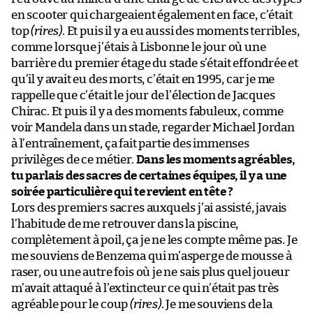
en scooter qui chargeaient également en face, c’était
top
(rires)
. Et puis il y a eu aussi des moments terribles,
comme lorsque j’étais à Lisbonne le jour où une
barrière du premier étage du stade s’était effondrée et
qu’il y avait eu des morts, c’était en 1995, car je me
rappelle que c’était le jour de l’élection de Jacques
Chirac. Et puis il y a des moments fabuleux, comme
voir Mandela dans un stade, regarder Michael Jordan
à l’entraînement, ça fait partie des immenses
privilèges de ce métier.
Dans les moments agréables,
tu parlais des sacres de certaines équipes, il y a une
soirée particulière qui te revient en tête ?
Lors des premiers sacres auxquels j’ai assisté, javais
l’habitude de me retrouver dans la piscine,
complètement à poil, ça je ne les compte même pas. Je
me souviens de Benzema qui m’asperge de mousse à
raser, ou une autre fois où je ne sais plus quel joueur
m’avait attaqué à l’extincteur ce qui n’était pas très
agréable pour le coup
(rires)
. Je me souviens de la