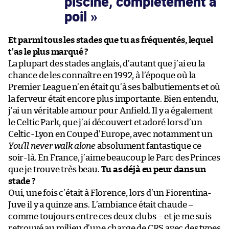
piscine, complètement à
poil
Et parmi tous les stades que tu as fréquentés, lequel
t’as le plus marqué ?
La plupart des stades anglais, d’autant que j’ai eu la
chance de les connaître en 1992, à l’époque où la
Premier League n’en était qu’à ses balbutiements et où
la ferveur était encore plus importante. Bien entendu,
j’ai un véritable amour pour Anfield. Il y a également
le Celtic Park, que j’ai découvert et adoré lors d’un
Celtic-Lyon en Coupe d’Europe, avec notamment un
You’ll never walk alone
absolument fantastique ce
soir-là. En France, j’aime beaucoup le Parc des Princes
que je trouve très beau.
Tu as déjà eu peur dans un
stade ?
Oui, une fois c’était à Florence, lors d’un Fiorentina-
Juve il y a quinze ans. L’ambiance était chaude –
comme toujours entre ces deux clubs – et je me suis
retrouvé au milieu d’une charge de CRS avec des types