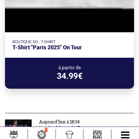
BOUTIQUE SO - T-SHIRT
T-Shirt "Paris 2025" On Tour
à partir de
34.99€
Aujourd'hui à 18:14
La doublure de Donnarumma part
10
pour presque 50 millions d’euros