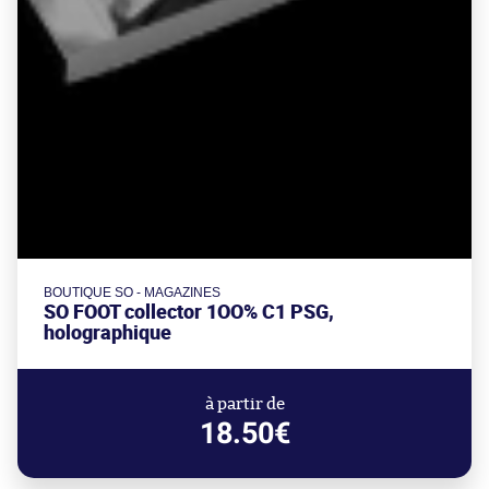
BOUTIQUE SO - MAGAZINES
SO FOOT collector 1OO% C1 PSG,
holographique
à partir de
18.50€