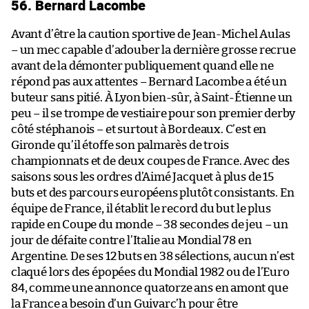
56. Bernard Lacombe
Avant d’être la caution sportive de Jean-Michel Aulas
– un mec capable d’adouber la dernière grosse recrue
avant de la démonter publiquement quand elle ne
répond pas aux attentes – Bernard Lacombe a été un
buteur sans pitié. À Lyon bien-sûr, à Saint-Étienne un
peu – il se trompe de vestiaire pour son premier derby
côté stéphanois – et surtout à Bordeaux. C’est en
Gironde qu’il étoffe son palmarès de trois
championnats et de deux coupes de France. Avec des
saisons sous les ordres d’Aimé Jacquet à plus de 15
buts et des parcours européens plutôt consistants. En
équipe de France, il établit le record du but le plus
rapide en Coupe du monde – 38 secondes de jeu – un
jour de défaite contre l’Italie au Mondial 78 en
Argentine. De ses 12 buts en 38 sélections, aucun n’est
claqué lors des épopées du Mondial 1982 ou de l’Euro
84, comme une annonce quatorze ans en amont que
la France a besoin d’un Guivarc’h pour être