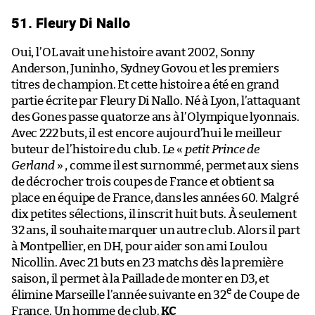
51. Fleury Di Nallo
Oui, l’OL avait une histoire avant 2002, Sonny
Anderson, Juninho, Sydney Govou et les premiers
titres de champion. Et cette histoire a été en grand
partie écrite par Fleury Di Nallo. Né à Lyon, l’attaquant
des Gones passe quatorze ans à l’Olympique lyonnais.
Avec 222 buts, il est encore aujourd’hui le meilleur
buteur de l’histoire du club. Le «
petit Prince de
Gerland
» , comme il est surnommé, permet aux siens
de décrocher trois coupes de France et obtient sa
place en équipe de France, dans les années 60. Malgré
dix petites sélections, il inscrit huit buts. À seulement
32 ans, il souhaite marquer un autre club. Alors il part
à Montpellier, en DH, pour aider son ami Loulou
Nicollin. Avec 21 buts en 23 matchs dès la première
saison, il permet à la Paillade de monter en D3, et
e
élimine Marseille l’année suivante en 32
de Coupe de
France. Un homme de club.
KC