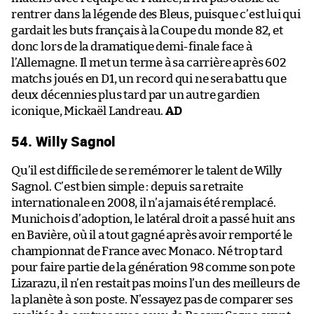
rentrer dans la légende des Bleus, puisque c’est lui qui
gardait les buts français à la Coupe du monde 82, et
donc lors de la dramatique demi-finale face à
l’Allemagne. Il met un terme à sa carrière après 602
matchs joués en D1, un record qui ne sera battu que
deux décennies plus tard par un autre gardien
iconique, Mickaël Landreau.
AD
54. Willy Sagnol
Qu’il est difficile de se remémorer le talent de Willy
Sagnol. C’est bien simple : depuis sa retraite
internationale en 2008, il n’a jamais été remplacé.
Munichois d’adoption, le latéral droit a passé huit ans
en Bavière, où il a tout gagné après avoir remporté le
championnat de France avec Monaco. Né trop tard
pour faire partie de la génération 98 comme son pote
Lizarazu, il n’en restait pas moins l’un des meilleurs de
la planète à son poste. N’essayez pas de comparer ses