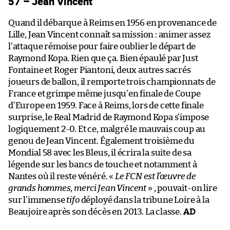
57 – Jean Vincent
Quand il débarque à Reims en 1956 en provenance de
Lille, Jean Vincent connaît sa mission : animer assez
l’attaque rémoise pour faire oublier le départ de
Raymond Kopa. Rien que ça. Bien épaulé par Just
Fontaine et Roger Piantoni, deux autres sacrés
joueurs de ballon, il remporte trois championnats de
France et grimpe même jusqu’en finale de Coupe
d’Europe en 1959. Face à Reims, lors de cette finale
surprise, le Real Madrid de Raymond Kopa s’impose
logiquement 2-0. Et ce, malgré le mauvais coup au
genou de Jean Vincent. Également troisième du
Mondial 58 avec les Bleus, il écrira la suite de sa
légende sur les bancs de touche et notamment à
Nantes où il reste vénéré. «
Le FCN est l’œuvre de
grands hommes, merci Jean Vincent
» , pouvait-on lire
sur l’immense
tifo
déployé dans la tribune Loire à la
Beaujoire après son décès en 2013. La classe.
AD