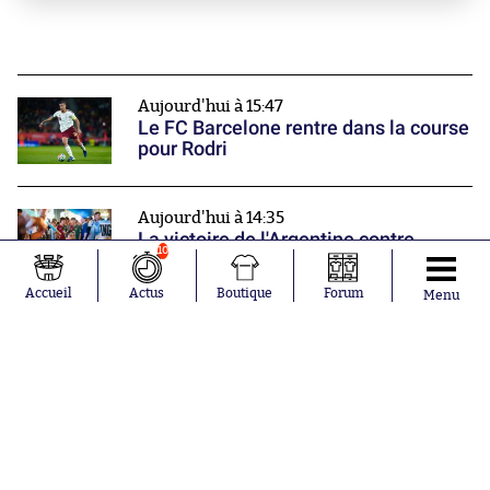
Aujourd'hui à 15:47
Le FC Barcelone rentre dans la course
pour Rodri
Aujourd'hui à 14:35
La victoire de l'Argentine contre
10
l'Angleterre fait du 15 juillet un jour
spécial au pays
Accueil
Actus
Boutique
Forum
Menu
Aujourd'hui à 14:18
Deux footballeuses iraniennes exilées
en Australie obtiennent la citoyenneté
Nos partenaires