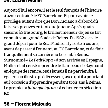
Aujourd’hui encore, il est le seul français de l’histoire
à avoir entraîné le FC Barcelone. Et pour avoir ce
privilège, autant dire que Don Luciano a d’abord dû
faire ses preuves en tant que joueur. Après quatre
saisons à Strasbourg, le brillant meneur de jeu se fait
connaître au grand Stade de Reims. En 1962, c’est le
grand départ pour le Real Madrid. Il y reste trois ans,
avant de passer à l’ennemi, au FC Barcelone, et de finir
tranquillement sa carrière au bercail, à Reims.
Surnommé «
Le Petit Kopa
» à son arrivée en Espagne,
Müller était censé reprendre le flambeau de Raymond
en équipe de France. Mais jamais il ne parviendra à
égaler son illustre prédécesseur, avec qui il a pourtant
eu l’occasion d’apprendre pendant trois ans à Reims.
Le premier «
futur quelqu’un
» à échouer en sélection.
KC
58 – Florent Malouda