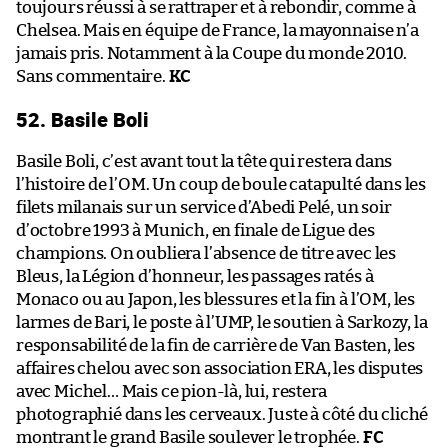
toujours réussi à se rattraper et à rebondir, comme à
Chelsea. Mais en équipe de France, la mayonnaise n’a
jamais pris. Notamment à la Coupe du monde 2010.
Sans commentaire.
KC
52. Basile Boli
Basile Boli, c’est avant tout la tête qui restera dans
l’histoire de l’OM. Un coup de boule catapulté dans les
filets milanais sur un service d’Abedi Pelé, un soir
d’octobre 1993 à Munich, en finale de Ligue des
champions. On oubliera l’absence de titre avec les
Bleus, la Légion d’honneur, les passages ratés à
Monaco ou au Japon, les blessures et la fin à l’OM, les
larmes de Bari, le poste à l’UMP, le soutien à Sarkozy, la
responsabilité de la fin de carrière de Van Basten, les
affaires chelou avec son association ERA, les disputes
avec Michel… Mais ce pion-là, lui, restera
photographié dans les cerveaux. Juste à côté du cliché
montrant le grand Basile soulever le trophée.
FC