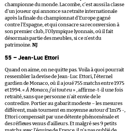
championne du monde. Lacombe, c’est aussi la classe
d’un joueur qui annonce sa retraite internationale
après la finale du championnat d’Europe gagné
contre l’Espagne, et qui consacre sa reconversion à
son premier club, l’Olympique lyonnais, où il fait
désormais partie des meubles, si ce n’est du
patrimoine.
NJ
55 – Jean-Luc Ettori
Quand on aime, on ne quitte pas. Voila à quoi pourrait
ressembler la devise de Jean-Luc Ettori, l’éternel
gardien de Monaco, où il a joué 755 matchs entre 1975
et 1994. «
À Monaco, j’ai tout eu
» , affirme-t-il une fois
retraité, sans que personne n’ait envie de le
contredire. Portier au gabarit modeste – les mesures
diffèrent, mais tournent en moyenne autour d’1m75 -,
Ettori compensait par une détente phénoménale et
des réflexes venus d’ailleurs. Et malgré ses 9 petits
matchs avec l’équipe de France, il n’a pas oublié de