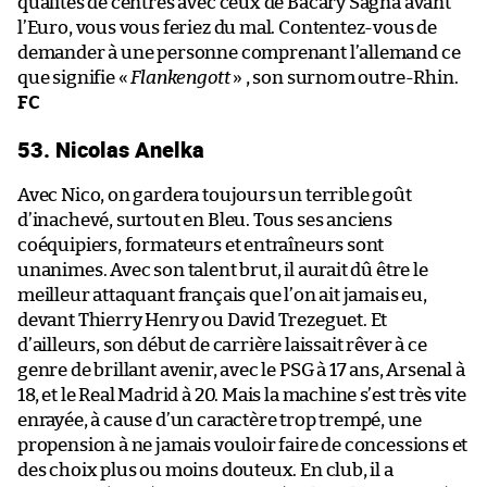
qualités de centres avec ceux de Bacary Sagna avant
l’Euro, vous vous feriez du mal. Contentez-vous de
demander à une personne comprenant l’allemand ce
que signifie «
Flankengott
» , son surnom outre-Rhin.
FC
53. Nicolas Anelka
Avec Nico, on gardera toujours un terrible goût
d’inachevé, surtout en Bleu. Tous ses anciens
coéquipiers, formateurs et entraîneurs sont
unanimes. Avec son talent brut, il aurait dû être le
meilleur attaquant français que l’on ait jamais eu,
devant Thierry Henry ou David Trezeguet. Et
d’ailleurs, son début de carrière laissait rêver à ce
genre de brillant avenir, avec le PSG à 17 ans, Arsenal à
18, et le Real Madrid à 20. Mais la machine s’est très vite
enrayée, à cause d’un caractère trop trempé, une
propension à ne jamais vouloir faire de concessions et
des choix plus ou moins douteux. En club, il a