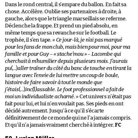
Dans le rond central, il s’empare du ballon. En fait sa
chose. Accélère. Oublie ses partenaires à droite, à
gauche, alors que le triangle marseillais se referme.
Déclenche la frappe. Et prend un pied absolu, en
même temps que sa revanche sur le football. Le
trophée, il s’en tape. «
Ce jour-là, je n’ai pas marqué
pour les fans de mon club, mais bien pour moi, pour ma
famille et pour Guy – « stache’mou » – Lacombe qui
cherchait à m’humilier depuis plusieurs mois. J’aurais
pu
(…)
aller traîner du côté du banc de touche en tirant la
langue avec l’envie de lui mettre un coup de boule,
histoire de faire savoir à tout le monde que
j’étais
(…)
inc(l)assable. Le foot professionnel a fait de
moi un individualiste acharné.
» Cet univers n’était pas
fait pour lui, et lui n’en voulait pas. Ses pieds en ont
décidé autrement. Jusqu’à ce qu’il s’écarte
définitivement de ce monde qui ne l’a jamais compris.
Et qu’il n’a jamais vraiment cherché à intégrer.
FC
59. Lucien Müller