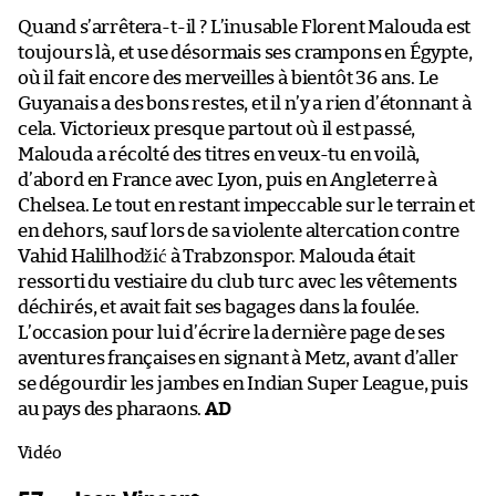
Quand s’arrêtera-t-il ? L’inusable Florent Malouda est
toujours là, et use désormais ses crampons en Égypte,
où il fait encore des merveilles à bientôt 36 ans. Le
Guyanais a des bons restes, et il n’y a rien d’étonnant à
cela. Victorieux presque partout où il est passé,
Malouda a récolté des titres en veux-tu en voilà,
d’abord en France avec Lyon, puis en Angleterre à
Chelsea. Le tout en restant impeccable sur le terrain et
en dehors, sauf lors de sa violente altercation contre
Vahid Halilhodžić à Trabzonspor. Malouda était
ressorti du vestiaire du club turc avec les vêtements
déchirés, et avait fait ses bagages dans la foulée.
L’occasion pour lui d’écrire la dernière page de ses
aventures françaises en signant à Metz, avant d’aller
se dégourdir les jambes en Indian Super League, puis
au pays des pharaons.
AD
Vidéo