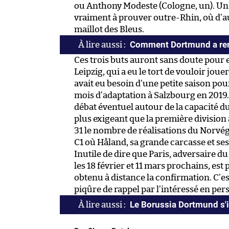
ou Anthony Modeste (Cologne, un). Un 
vraiment à prouver outre-Rhin, où d’a
maillot des Bleus.
Comment Dortmund a remp
Ces trois buts auront sans doute pour 
Leipzig, qui a eu le tort de vouloir jouer
avait eu besoin d’une petite saison pou
mois d’adaptation à Salzbourg en 2019. 
débat éventuel autour de la capacité 
plus exigeant que la première division a
31 le nombre de réalisations du Norvé
C1 où Håland, sa grande carcasse et ses
Inutile de dire que Paris, adversaire d
les 18 février et 11 mars prochains, est
obtenu à distance la confirmation. C’e
piqûre de rappel par l’intéressé en per
Le Borussia Dortmund s'