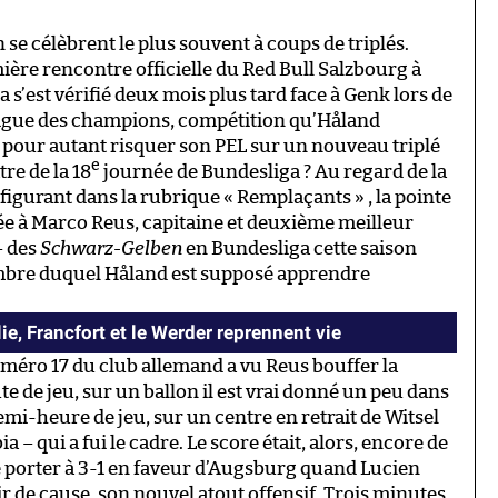
 se célèbrent le plus souvent à coups de triplés.
première rencontre officielle du Red Bull Salzbourg à
 s’est vérifié deux mois plus tard face à Genk lors de
 Ligue des champions, compétition qu’Håland
il pour autant risquer son PEL sur un nouveau triplé
e
re de la 18
journée de Bundesliga ? Au regard de la
 figurant dans la rubrique « Remplaçants » , la pointe
vée à Marco Reus, capitaine et deuxième meilleur
– des
Schwarz-Gelben
en Bundesliga cette saison
ombre duquel Håland est supposé apprendre
e, Francfort et le Werder reprennent vie
méro 17 du club allemand a vu Reus bouffer la
te de jeu, sur un ballon il est vrai donné un peu dans
demi-heure de jeu, sur un centre en retrait de Witsel
a – qui a fui le cadre. Le score était, alors, encore de
e porter à 3-1 en faveur d’Augsburg quand Lucien
r de cause, son nouvel atout offensif. Trois minutes