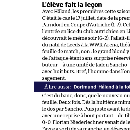
L’élève fait la leçon
Avec Håland, les premières cette saison
C’était le cas le 17 juillet, date de la 
Parndorf en Coupe d’Autriche (1-7). Cela
l’entrée en lice du club autrichien en
découvrait le même soir (6-2). Fallait-
du natif de Leeds à la WWK Arena, théât
feuille de match, non : le grand blond y
de l’attaque étant sans surprise réser
buteur – à une unité de Jadon Sancho 
avec huit buts. Bref, l’homme dans l’
sagement.
Dortmund-Håland à la foli
C’est du banc, donc, que le nouveau nu
feuille. Deux fois. Dès la huitième minu
le dos par Sancho. Puis juste avant la 
avec une reprise à bout portant – du tibi
0-0. Florian Niederlechner venait de l
Favre a sorti de sa manche, en désespoi