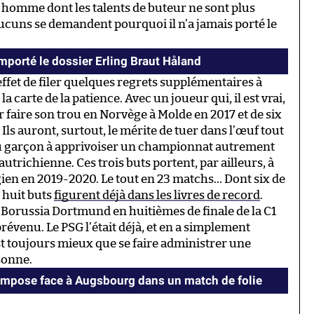
homme dont les talents de buteur ne sont plus
ucuns se demandent pourquoi il n’a jamais porté le
orté le dossier Erling Braut Håland
effet de filer quelques regrets supplémentaires à
 la carte de la patience. Avec un joueur qui, il est vrai,
r faire son trou en Norvège à Molde en 2017 et de six
Ils auront, surtout, le mérite de tuer dans l’œuf tout
du garçon à apprivoiser un championnat autrement
utrichienne. Ces trois buts portent, par ailleurs, à
gien en 2019-2020. Le tout en 23 matchs… Dont six de
 huit buts
figurent déjà dans les livres de record
.
u Borussia Dortmund en huitièmes de finale de la C1
 prévenu. Le PSG l’était déjà, et en a simplement
st toujours mieux que se faire administrer une
sonne.
impose face à Augsbourg dans un match de folie