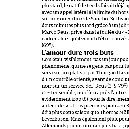
plus tard, le natif de Leeds faisait déj
avec un appel latéral à la limite du hor
sur une ouverture de Sancho. Suffisan
deux minutes plus tard grâce à un joli
Marco Reus, privé dans la foulée du 4-
cadrer alors qu’il venait d’être trouvé 
e
(69
).
L’amour dure trois buts
Ce n’était, visiblement, pas un jour po
phénomène, qui ne se gêna pas pour lui 
servi sur un plateau par Thorgan Hazar
d’un contrôle orienté, avant de conclu
e
noir sur un service de… Reus (3-5, 79
)
c’est ensemble, non l’un après l’autre, q
évidemment trop tôt pour le dire, même 
auteur de ses trois premiers pions en 
déjà plus cette saison que Thomas Müll
Leverkusen. Mais également plus, pour
Allemands jouant un cran plus bas -, q