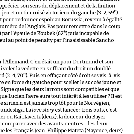
à apprécier son sens du déplacement et de la finition
e
s-jeu et un tir croisé victorieux du gauche (3-2, 59
)
t pour redonner espoir au Borussia, revenu à égalité
 numéro de l’Anglais. Pas pour remettre dans le coup
e
3 par l’épaule de Koubek (62
) puis incapable de
seul au point de penalty par l’insaisissable Sancho
ur l’Allemand. C’en était un pour Dortmund et son
voler la vedette en s’offrant du droit un doublé
e
d (3-4, 70
). Puis en effaçant côté droit ses vis-à-vis
re en force du gauche pour sceller le succès jaune et
. Signe que les deux larrons sont compatibles et que
ue Lucien Favre aura tout intérêt à les utiliser ? Il est
si rien n’est jamais trop tôt pour le Norvégien,
Bundesliga. La
love story
est lancée : trois buts, c’est
er ou Kai Havertz (deux), la douceur du Bayer
 comparer avec des avants-centres – les deux
ue les Français Jean-Philippe Mateta (Mayence, deux)