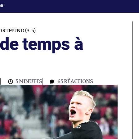
ne
RTMUND (3-5)
 de temps à
0
5 MINUTES
65
RÉACTIONS