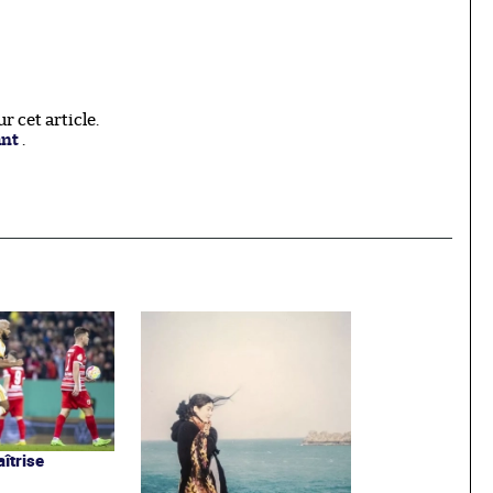
 cet article.
ant
.
îtrise