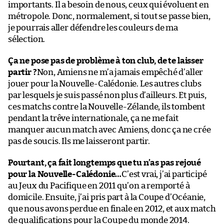
importants. Il a besoin de nous, ceux qui évoluent en
métropole. Donc, normalement, si tout se passe bien,
je pourrais aller défendre les couleurs de ma
sélection.
Ça ne pose pas de problème à ton club, de te laisser
partir ?
Non, Amiens ne m’a jamais empêché d’aller
jouer pour la Nouvelle-Calédonie. Les autres clubs
par lesquels je suis passé non plus d’ailleurs. Et puis,
ces matchs contre la Nouvelle-Zélande, ils tombent
pendant la trêve internationale, ça ne me fait
manquer aucun match avec Amiens, donc ça ne crée
pas de soucis. Ils me laisseront partir.
Pourtant, ça fait longtemps que tu n’as pas rejoué
pour la Nouvelle-Calédonie…
C’est vrai, j’ai participé
au Jeux du Pacifique en 2011 qu’on a remporté à
domicile. Ensuite, j’ai pris part à la Coupe d’Océanie,
que nous avons perdue en finale en 2012, et aux match
de qualifications pour la Coupe du monde 2014.