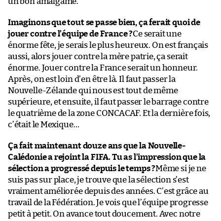
un bon amalgame.
Imaginons que tout se passe bien, ça ferait quoi de
jouer contre l’équipe de France ?
Ce serait une
énorme fête, je serais le plus heureux. On est français
aussi, alors jouer contre la mère patrie, ça serait
énorme. Jouer contre la France serait un honneur.
Après, on est loin d’en être là. Il faut passer la
Nouvelle-Zélande qui nous est tout de même
supérieure, et ensuite, il faut passer le barrage contre
le quatrième de la zone CONCACAF. Et la dernière fois,
c’était le Mexique…
Ça fait maintenant douze ans que la Nouvelle-
Calédonie a rejoint la FIFA. Tu as l’impression que la
sélection a progressé depuis le temps ?
Même si je ne
suis pas sur place, je trouve que la sélection s’est
vraiment améliorée depuis des années. C’est grâce au
travail de la Fédération. Je vois que l’équipe progresse
petit à petit. On avance tout doucement. Avec notre