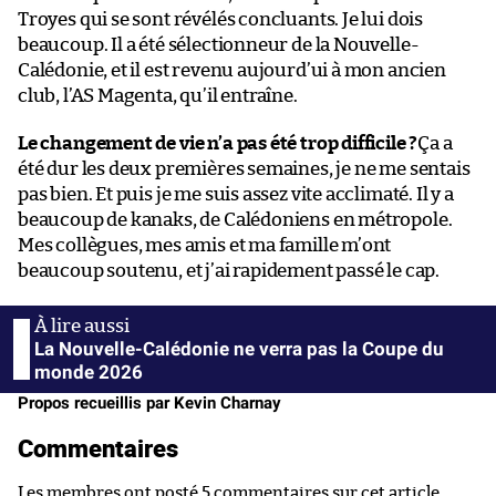
Troyes qui se sont révélés concluants. Je lui dois
beaucoup. Il a été sélectionneur de la Nouvelle-
Calédonie, et il est revenu aujourd’ui à mon ancien
club, l’AS Magenta, qu’il entraîne.
Le changement de vie n’a pas été trop difficile ?
Ça a
été dur les deux premières semaines, je ne me sentais
pas bien. Et puis je me suis assez vite acclimaté. Il y a
beaucoup de kanaks, de Calédoniens en métropole.
Mes collègues, mes amis et ma famille m’ont
beaucoup soutenu, et j’ai rapidement passé le cap.
La Nouvelle-Calédonie ne verra pas la Coupe du
monde 2026
Propos recueillis par Kevin Charnay
Commentaires
Les membres ont posté 5 commentaires sur cet article.