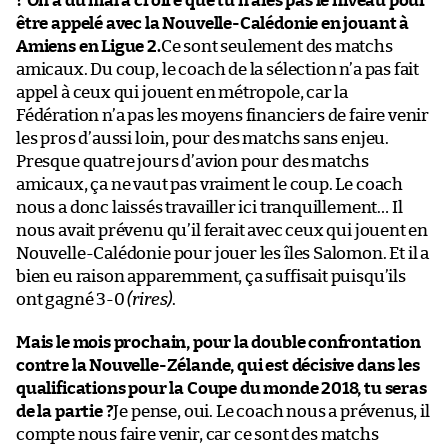
? On a dû mal à croire que tu n’aies pas le niveau pour
être appelé avec la Nouvelle-Calédonie en jouant à
Amiens en Ligue 2.
Ce sont seulement des matchs
amicaux. Du coup, le coach de la sélection n’a pas fait
appel à ceux qui jouent en métropole, car la
Fédération n’a pas les moyens financiers de faire venir
les pros d’aussi loin, pour des matchs sans enjeu.
Presque quatre jours d’avion pour des matchs
amicaux, ça ne vaut pas vraiment le coup. Le coach
nous a donc laissés travailler ici tranquillement… Il
nous avait prévenu qu’il ferait avec ceux qui jouent en
Nouvelle-Calédonie pour jouer les îles Salomon. Et il a
bien eu raison apparemment, ça suffisait puisqu’ils
ont gagné 3-0
(rires)
.
Mais le mois prochain, pour la double confrontation
contre la Nouvelle-Zélande, qui est décisive dans les
qualifications pour la Coupe du monde 2018, tu seras
de la partie ?
Je pense, oui. Le coach nous a prévenus, il
compte nous faire venir, car ce sont des matchs