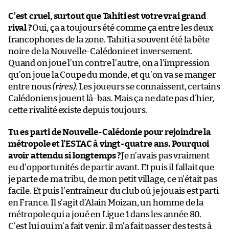
C’est cruel, surtout que Tahiti est votre vrai grand
rival ?
Oui, ça a toujours été comme ça entre les deux
francophones de la zone. Tahiti a souvent été la bête
noire de la Nouvelle-Calédonie et inversement.
Quand on joue l’un contre l’autre, on a l’impression
qu’on joue la Coupe du monde, et qu’on va se manger
entre nous
(rires)
. Les joueurs se connaissent, certains
Calédoniens jouent là-bas. Mais ça ne date pas d’hier,
cette rivalité existe depuis toujours.
Tu es parti de Nouvelle-Calédonie pour rejoindre la
métropole et l’ESTAC à vingt-quatre ans. Pourquoi
avoir attendu si longtemps ?
Je n’avais pas vraiment
eu d’opportunités de partir avant. Et puis il fallait que
je parte de ma tribu, de mon petit village, ce n’était pas
facile. Et puis l’entraîneur du club où je jouais est parti
en France. Il s’agit d’Alain Moizan, un homme de la
métropole qui a joué en Ligue 1 dans les année 80.
C’est lui qui m’a fait venir, il m’a fait passer des tests à