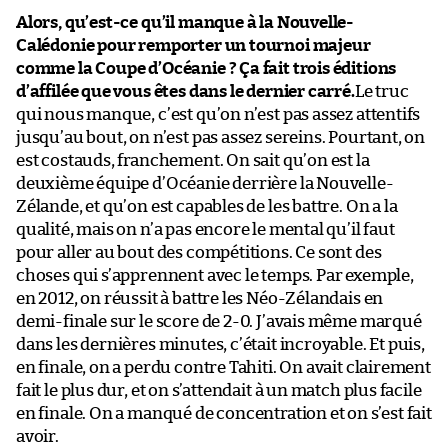
Alors, qu’est-ce qu’il manque à la Nouvelle-
Calédonie pour remporter un tournoi majeur
comme la Coupe d’Océanie ? Ça fait trois éditions
d’affilée que vous êtes dans le dernier carré.
Le truc
qui nous manque, c’est qu’on n’est pas assez attentifs
jusqu’au bout, on n’est pas assez sereins. Pourtant, on
est costauds, franchement. On sait qu’on est la
deuxième équipe d’Océanie derrière la Nouvelle-
Zélande, et qu’on est capables de les battre. On a la
qualité, mais on n’a pas encore le mental qu’il faut
pour aller au bout des compétitions. Ce sont des
choses qui s’apprennent avec le temps. Par exemple,
en 2012, on réussit à battre les Néo-Zélandais en
demi-finale sur le score de 2-0. J’avais même marqué
dans les dernières minutes, c’était incroyable. Et puis,
en finale, on a perdu contre Tahiti. On avait clairement
fait le plus dur, et on s’attendait à un match plus facile
en finale. On a manqué de concentration et on s’est fait
avoir.