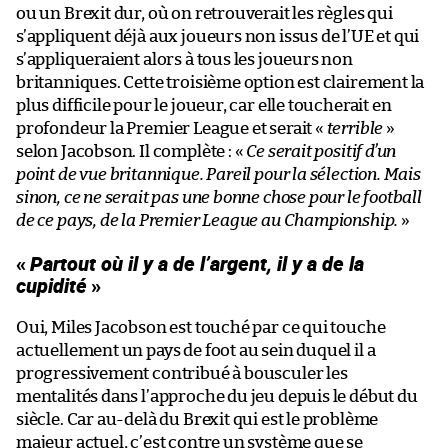
ou un Brexit dur, où on retrouverait les règles qui
s’appliquent déjà aux joueurs non issus de l’UE et qui
s’appliqueraient alors à tous les joueurs non
britanniques. Cette troisième option est clairement la
plus difficile pour le joueur, car elle toucherait en
profondeur la Premier League et serait «
terrible
»
selon Jacobson. Il complète : «
Ce serait positif d’un
point de vue britannique. Pareil pour la sélection. Mais
sinon, ce ne serait pas une bonne chose pour le football
de ce pays, de la Premier League au Championship.
»
«
Partout où il y a de l’argent, il y a de la
cupidité
»
Oui, Miles Jacobson est touché par ce qui touche
actuellement un pays de foot au sein duquel il a
progressivement contribué à bousculer les
mentalités dans l’approche du jeu depuis le début du
siècle. Car au-delà du Brexit qui est le problème
majeur actuel, c’est contre un système que se