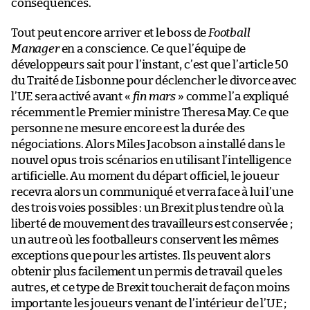
conséquences.
Tout peut encore arriver et le boss de
Football
Manager
en a conscience. Ce que l’équipe de
développeurs sait pour l’instant, c’est que l’article 50
du Traité de Lisbonne pour déclencher le divorce avec
l’UE sera activé avant «
fin mars
» comme l’a expliqué
récemment le Premier ministre Theresa May. Ce que
personne ne mesure encore est la durée des
négociations. Alors Miles Jacobson a installé dans le
nouvel opus trois scénarios en utilisant l’intelligence
artificielle. Au moment du départ officiel, le joueur
recevra alors un communiqué et verra face à lui l’une
des trois voies possibles : un Brexit plus tendre où la
liberté de mouvement des travailleurs est conservée ;
un autre où les footballeurs conservent les mêmes
exceptions que pour les artistes. Ils peuvent alors
obtenir plus facilement un permis de travail que les
autres, et ce type de Brexit toucherait de façon moins
importante les joueurs venant de l’intérieur de l’UE ;