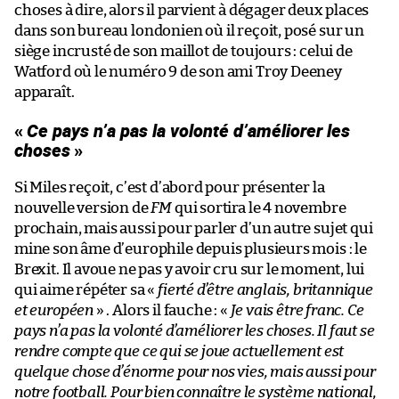
choses à dire, alors il parvient à dégager deux places
dans son bureau londonien où il reçoit, posé sur un
siège incrusté de son maillot de toujours : celui de
Watford où le numéro 9 de son ami Troy Deeney
apparaît.
«
Ce pays n’a pas la volonté d’améliorer les
choses
»
Si Miles reçoit, c’est d’abord pour présenter la
nouvelle version de
FM
qui sortira le 4 novembre
prochain, mais aussi pour parler d’un autre sujet qui
mine son âme d’europhile depuis plusieurs mois : le
Brexit. Il avoue ne pas y avoir cru sur le moment, lui
qui aime répéter sa «
fierté d’être anglais, britannique
et européen
» . Alors il fauche : «
Je vais être franc. Ce
pays n’a pas la volonté d’améliorer les choses. Il faut se
rendre compte que ce qui se joue actuellement est
quelque chose d’énorme pour nos vies, mais aussi pour
notre football. Pour bien connaître le système national,