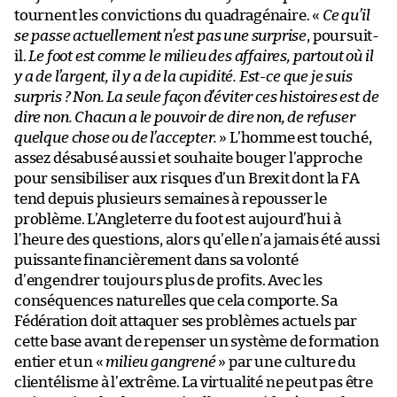
tournent les convictions du quadragénaire. «
Ce qu’il
se passe actuellement n’est pas une surprise
, poursuit-
il.
Le foot est comme le milieu des affaires, partout où il
y a de l’argent, il y a de la cupidité. Est-ce que je suis
surpris ? Non. La seule façon d’éviter ces histoires est de
dire non. Chacun a le pouvoir de dire non, de refuser
quelque chose ou de l’accepter.
» L’homme est touché,
assez désabusé aussi et souhaite bouger l’approche
pour sensibiliser aux risques d’un Brexit dont la FA
tend depuis plusieurs semaines à repousser le
problème. L’Angleterre du foot est aujourd’hui à
l’heure des questions, alors qu’elle n’a jamais été aussi
puissante financièrement dans sa volonté
d’engendrer toujours plus de profits. Avec les
conséquences naturelles que cela comporte. Sa
Fédération doit attaquer ses problèmes actuels par
cette base avant de repenser un système de formation
entier et un «
milieu gangrené
» par une culture du
clientélisme à l’extrême. La virtualité ne peut pas être