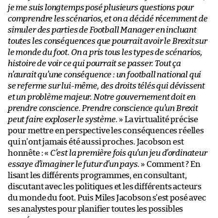
je me suis longtemps posé plusieurs questions pour
comprendre les scénarios, et on a décidé récemment de
simuler des parties de
Football Manager
en incluant
toutes les conséquences que pourrait avoir le Brexit sur
le monde du foot. On a pris tous les types de scénarios,
histoire de voir ce qui pourrait se passer. Tout ça
n’aurait qu’une conséquence : un football national qui
se referme sur lui-même, des droits télés qui dévissent
et un problème majeur. Notre gouvernement doit en
prendre conscience. Prendre conscience qu’un Brexit
peut faire exploser le système.
» La virtualité précise
pour mettre en perspective les conséquences réelles
qui n’ont jamais été aussi proches. Jacobson est
honnête : «
C’est la première fois qu’un jeu d’ordinateur
essaye d’imaginer le futur d’un pays.
» Comment ? En
lisant les différents programmes, en consultant,
discutant avec les politiques et les différents acteurs
du monde du foot. Puis Miles Jacobson s’est posé avec
ses analystes pour planifier toutes les possibles