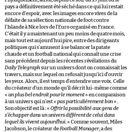
pays a définitivement été séché dans ce qui lui restait
encore d’espoir, avec les images encore vives de la
défaite de sa sélection nationale de foot contre
l’Islande à Nice lors de l’Euro organisé en France.
C’était il y a maintenant un peu moins de quatre mois,
mais tout est aujourd’hui pire, entre des dirigeants
politiques qui s’amusent à se balancer la patate
chaude et un football national qui connaît une crise
sans précédent depuis les récentes révélations du
Daily Telegraph
sur un univers dont on connaissait les
travers, mais sur lequel on refusait jusqu’ici d’ouvrir
les yeux. Alors, il est temps d’entendre une voix. Celle
du créateur d’un monde qu’il décrit lui-même comme
«
un plus bel endroit pour le moment
» en comparaison
à un univers qui n’est «
pas particulièrement bon
» .
Son objectif est là : «
Offrir la possibilité aux gens de
s’échapper dans un univers différent de celui dans
lequel ils vivent aujourd’hui.
» Comme souvent, Miles
Jacobson, le créateur de
Football Manager
, a des