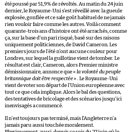
été poussé par 51,9% de révoltés. Au matin du 24 juin
dernier, le Royaume-Uni s’est réveillé avec la gueule
explosée, gonflée et ce sale goût habituel de ne jamais
rien vouloir faire comme les autres. Voilà comment
quarante-trois ans d’histoire ont été arrachés, comme
ça, sur la base d’un pari risqué, basé sur des raisons
uniquement politiciennes, de David Cameron. Les
premiers jours de l’été n’ont aucune couleur pour
Londres, sur lequel la guillotine vient de tomber. Le
résultat est clair, Cameron, alors Premier ministre
démissionnaire, annonce que «
la volonté du peuple
britannique doit être respectée
» . Le Royaume-Uni
vient de voter son départ de l’Union européenne avec
tout ce que cela implique. Alors le bal des questions,
des tentatives de bricolage et des scénarios jusqu’ici
inenvisagés a commencé.
Il n’est toujours pas terminé, mais l’Angleterre n’a
jamais paru aussi touchée moralement.
Physiquement, aussi, depuis ce soir du 27 juin où le