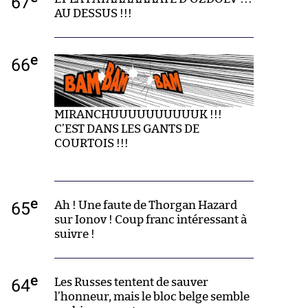
67
AU DESSUS !!!
e
66
MIRANCHUUUUUUUUUUK !!!
C’EST DANS LES GANTS DE
COURTOIS !!!
e
65
Ah ! Une faute de Thorgan Hazard
sur Ionov ! Coup franc intéressant à
suivre !
e
64
Les Russes tentent de sauver
l’honneur, mais le bloc belge semble