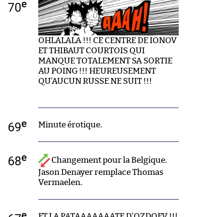
e
70
OHLALALA !!! CE CENTRE DE IONOV
ET THIBAUT COURTOIS QUI
MANQUE TOTALEMENT SA SORTIE
AU POING !!! HEUREUSEMENT
QU’AUCUN RUSSE NE SUIT !!!
e
69
Minute érotique.
e
68
Changement pour la Belgique.
Jason Denayer remplace Thomas
Vermaelen.
e
ET LA PATAAAAAAATE D’OZDOEV !!!