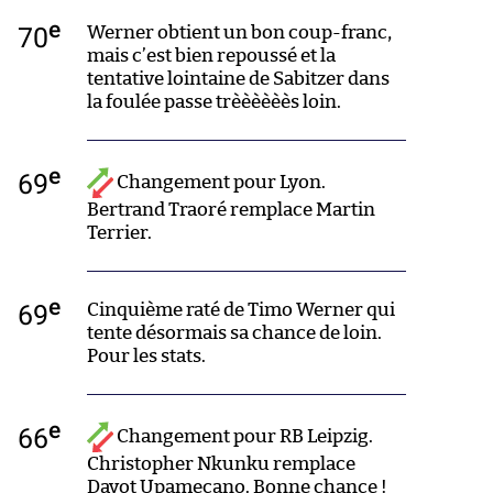
e
70
Werner obtient un bon coup-franc,
mais c’est bien repoussé et la
tentative lointaine de Sabitzer dans
la foulée passe trèèèèèès loin.
e
69
Changement pour Lyon.
Bertrand Traoré remplace Martin
Terrier.
e
69
Cinquième raté de Timo Werner qui
tente désormais sa chance de loin.
Pour les stats.
e
66
Changement pour RB Leipzig.
Christopher Nkunku remplace
Dayot Upamecano. Bonne chance !