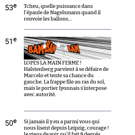
e
53
Tcheu, quelle puissance dans
l’épaule de Nagelsmann quand il
renvoie les ballons…
e
51
LOPES LA MAIN FERME !
Halstenberg parvient à se défaire de
Marcelo et tente sa chance du
gauche. La frappe file au ras du sol,
mais le portier lyonnais s’interpose
avec autorité.
e
50
Si jamais il y en a parmi vous qui
nous lisent depuis Leipzig, courage !
Je viens de voir qu’il fait 8 degrés,