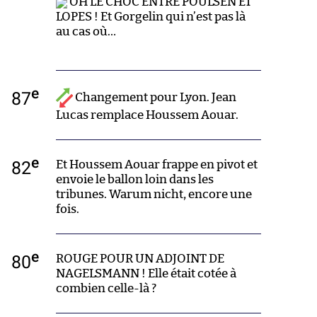
OH LE CHOC ENTRE POULSEN ET
LOPES ! Et Gorgelin qui n’est pas là
au cas où…
e
87
Changement pour Lyon. Jean
Lucas remplace Houssem Aouar.
e
82
Et Houssem Aouar frappe en pivot et
envoie le ballon loin dans les
tribunes. Warum nicht, encore une
fois.
e
80
ROUGE POUR UN ADJOINT DE
NAGELSMANN ! Elle était cotée à
combien celle-là ?