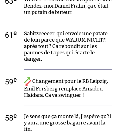
63
Rendez-moi Daniel Frahn, ça c’était
un putain de buteur.
e
61
Sabitzeeeeer, qui envoie une patate
de loin parce que WARUM NICHT?!
après tout ? Ca rebondit sur les
paumes de Lopes qui écarte le
danger.
e
59
Changement pour le RB Leipzig.
Emil Forsberg remplace Amadou
Haidara. Ca va swinguer !
e
58
Je sens que ça monte là, j’espère qu’il
y aura une grosse bagarre avant la
fin.