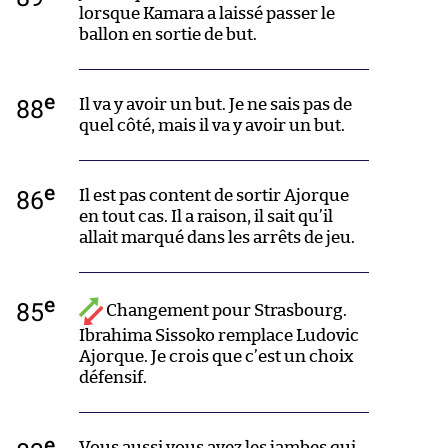
lorsque Kamara a laissé passer le
ballon en sortie de but.
e
88
Il va y avoir un but. Je ne sais pas de
quel côté, mais il va y avoir un but.
e
86
Il est pas content de sortir Ajorque
en tout cas. Il a raison, il sait qu’il
allait marqué dans les arrêts de jeu.
e
85
Changement pour Strasbourg.
Ibrahima Sissoko remplace Ludovic
Ajorque. Je crois que c’est un choix
défensif.
e
Vous aussi vous avez les jambes qui