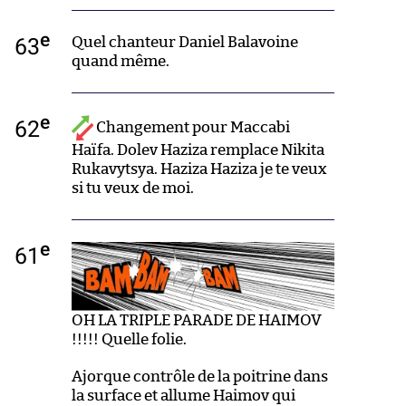
e
63
Quel chanteur Daniel Balavoine
quand même.
e
62
Changement pour Maccabi
Haïfa. Dolev Haziza remplace Nikita
Rukavytsya. Haziza Haziza je te veux
si tu veux de moi.
e
61
OH LA TRIPLE PARADE DE HAIMOV
!!!!! Quelle folie.
Ajorque contrôle de la poitrine dans
la surface et allume Haimov qui