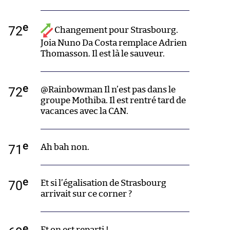
e
72
Changement pour Strasbourg.
Joia Nuno Da Costa remplace Adrien
Thomasson. Il est là le sauveur.
e
72
@Rainbowman Il n’est pas dans le
groupe Mothiba. Il est rentré tard de
vacances avec la CAN.
e
71
Ah bah non.
e
70
Et si l’égalisation de Strasbourg
arrivait sur ce corner ?
e
Et on est reparti !