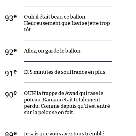
e
93
Ouh il était beau ce ballon.
Heureusement que Lavi se jette trop
tôt.
e
92
Allez, on garde le ballon.
e
91
Et 5 minutes de souffrance en plus.
e
90
OUH la frappe de Awad qui rase le
poteau. Kamara était totalement
perdu. Comme depuis qu’il est entré
sur la pelouse en fait.
e
89
Je sais que vous avez tous tremblé