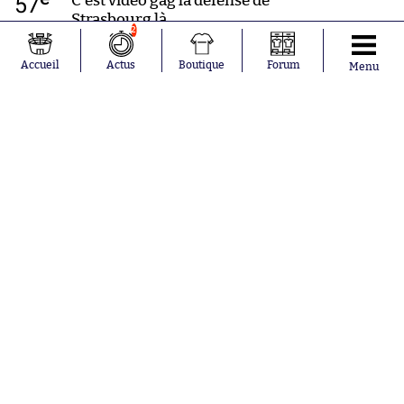
57
C’est vidéo gag la défense de
Strasbourg là.
2
Accueil
Actus
Boutique
Forum
Menu
e
56
Attention à ce corner !
e
55
@bofbof2004 Mal au dos
visiblement.
e
54
Ouh la tête de Thomasson dans les
bras de Haimov. Si c’était Ajorque
c’était ficelle hein.