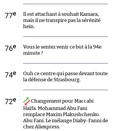
e
77
Il est attachant à souhait Kamara,
mais il ne transpire pas la sérénité
hein.
e
76
Vous le sentez venir ce but à la 94e
minute ?
e
74
Ouh ce centre qui passe devant toute
la défense de Strasbourg.
e
72
Changement pour Maccabi
Haïfa. Mohammad Abu Fani
remplace Maxim Plakushchenko.
Abu Fani. Le mélange Diaby-Fanni de
chez Aliexpress.