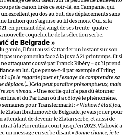
it l’étalage de son talent sur la pelouse de Benevento
 coups de canon tirés ce soir-là, en Campanie, qui
: un excellent jeu dos au but, des déplacements sans
e finition qui s’aiguise au fil des mois. Oui, si la
021, en prenant déjà vingt de ses trente-quatre
à la nouvelle coqueluche de la sélection serbe.
vić de Belgrade »
 gamin, il faut aussi s’attarder un instant sur son
it pas une panenka face à la Juve à 21 printemps. Et si
e jeune attaquant couvé par Franck Ribéry – qu’il prend
fiance en lui. Que pense-t-il par exemple d’Erling
t ?
« Je le regarde jouer et j’essaye de comprendre sa
se déplace.
(…)
Cela peut paraître présomptueux, mais
dre son niveau. »
Une sortie qui n’a pas dû étonner
rentina et du Partizan où il a côtoyé le phénomène,
ques semaines pour Transfermarkt :
« Vlahović était fou,
s le Zlatan Ibrahimović de Belgrade, je vais jouer pour
n attendant de devenir le Zlatan serbe, et aussi de
ontrat à la Fiorentina court jusqu’en 2023, Vlahović a
avec un message en serbe disant
« Bonne chance, je te