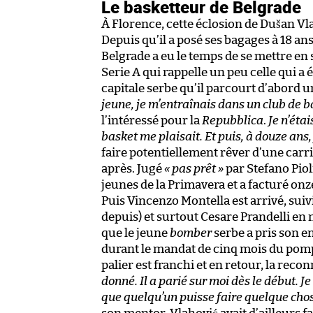
Le basketteur de Belgrade
À Florence, cette éclosion de Dušan Vl
Depuis qu’il a posé ses bagages à 18 ans
Belgrade a eu le temps de se mettre en
Serie A qui rappelle un peu celle qui a 
capitale serbe qu’il parcourt d’abord u
jeune, je m’entraînais dans un club de b
l’intéressé pour la
Repubblica
.
Je n’éta
basket me plaisait. Et puis, à douze ans,
faire potentiellement rêver d’une car
après. Jugé
« pas prêt »
par Stefano Pioli
jeunes de la Primavera et a facturé onz
Puis Vincenzo Montella est arrivé, su
depuis) et surtout Cesare Prandelli en 
que le jeune
bomber
serbe a pris son en
durant le mandat de cinq mois du pompi
palier est franchi et en retour, la recon
donné. Il a parié sur moi dès le début. J
que quelqu’un puisse faire quelque chos