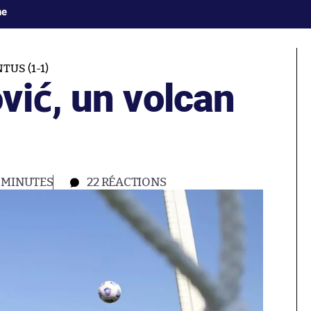
ne
US (1-1)
vić, un volcan
 MINUTES
22
RÉACTIONS