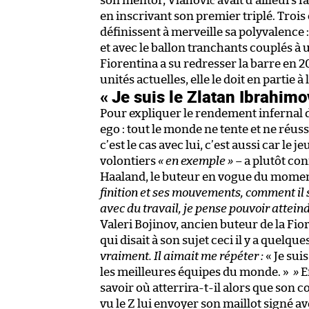
son mentor, Vlahović avait d’ailleurs fa
en inscrivant son premier triplé. Trois
définissent à merveille sa polyvalence 
et avec le ballon tranchants couplés à un
Fiorentina a su redresser la barre en 2
unités actuelles, elle le doit en partie 
« Je suis le Zlatan Ibrahimo
Pour expliquer le rendement infernal du
ego : tout le monde ne tente et ne réuss
c’est le cas avec lui, c’est aussi car l
volontiers
« en exemple »
– a plutôt con
Haaland, le buteur en vogue du momen
finition et ses mouvements, comment il 
avec du travail, je pense pouvoir attein
Valeri Bojinov, ancien buteur de la Fio
qui disait à son sujet ceci il y a quel
vraiment. Il aimait me répéter :
« Je sui
les meilleures équipes du monde. »
»
E
savoir où atterrira-t-il alors que son c
vu le Z lui envoyer son maillot signé 