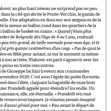
ahović au plus haut niveau ne surprend pas ou peu.
 dans la cité qui abrite le Ponte-Vecchio, le gamin de
 selle. Une adaptation en douceur aux exigences de la
été la sienne au ballon rond dans les quartiers de la
n ballon de basket en mains :
« Quand j’étais plus
asket de Belgrade dès l’âge de 4 ou 5 ans
, resituait
is pas très grand, de taille normale pour mon âge, et le
 j’ai pris quinze centimètres d’un coup. »
Pas de quoi le
rière en NBA pour autant, ni sur le moment ni même
 à son arrivée, Vlahović est parti s’aguerrir avec les
e pions en treize rencontres.
ivi de Giuseppe Iachini (revenu aux commandes
novembre 2020. C’est sous l’égide du poète florentin
vol dans l’élite, claquant la bagatelle de onze buts
er Prandelli appelé pour éteindre l’incendie. Un
naissance, elle, est éternelle.
« Prandelli m’a tout
e le remercierai toujours. Je n’aurais jamais imaginé
e d’aussi génial pour moi. »
Peu avant le départ de