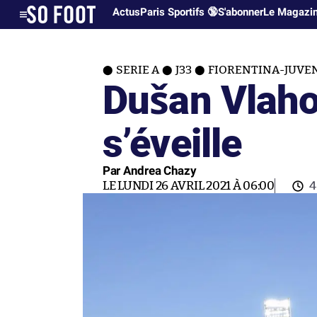
Actus
Paris Sportifs 🔞
S'abonner
Le Magazi
SERIE A
J33
FIORENTINA-JUVENT
Dušan Vlaho
s’éveille
Par Andrea Chazy
LE LUNDI 26 AVRIL 2021 À 06:00
4